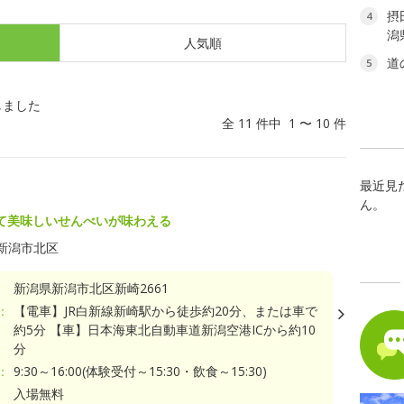
摂
4
潟
人気順
道
5
しました
全 11 件中 1 〜 10 件
最近見
ん。
て美味しいせんべいが味わえる
新潟市北区
新潟県新潟市北区新崎2661
：
【電車】JR白新線新崎駅から徒歩約20分、または車で
約5分 【車】日本海東北自動車道新潟空港ICから約10
分
：
9:30～16:00(体験受付～15:30・飲食～15:30)
入場無料