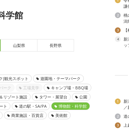
令
1
謙
科学館
桃
2
潟
【
3
新
4
ッ
山梨県
長野県
ク)観光スポット
遊園地・テーマパーク
パーク
工場見学
キャンプ場・BBQ場
＆リゾート施設
タワー・展望台
公園
新
1
ート
道の駅・SA/PA
博物館・科学館
／
商業施設・百貨店
美術館
道
2
上
3