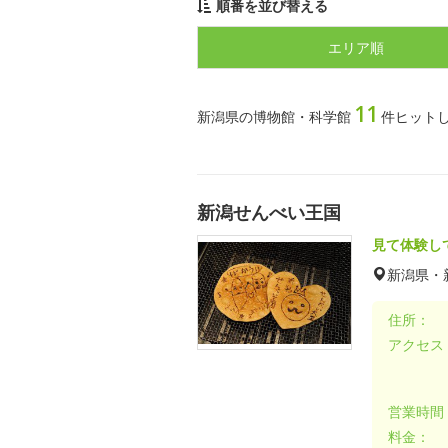
順番を並び替える
エリア順
11
新潟県の博物館・科学館
件ヒット
新潟せんべい王国
見て体験し
新潟県・
住所：
アクセス
営業時間
料金：