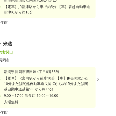
新潟県新潟市江南区沢海2-15-25
：
【電車】JR新津駅から車で約5分 【車】磐越自動車道
新津ICから約10分
科学館
・米蔵
の玄関口
長岡市
新潟県長岡市摂田屋4丁目6番33号
：
【電車】JR宮内駅から徒歩10分 【車】JR長岡駅かた
10分または関越自動車道長岡ICから約15分または関
越自動車道越路SICから約15分
：
9:00～17:00 飲食店 10:00～16:00
入場無料
科学館