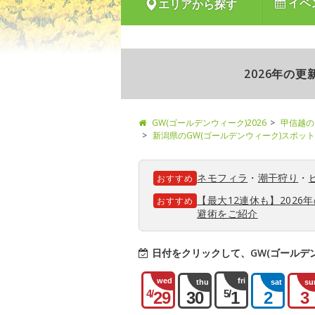
イベ
エリアから探す
2026年の
GW(ゴールデンウィーク)2026
甲信越の
新潟県のGW(ゴールデンウィーク)スポット
ネモフィラ
・
潮干狩り
・
おすすめ
【最大12連休も】202
おすすめ
避術をご紹介
日付をクリックして、GW(ゴールデ
wed
fri
thu
sat
su
4/
5/
29
30
1
2
3