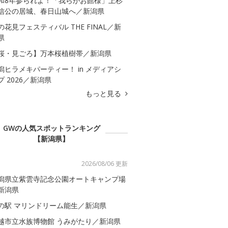
和8年参られよ！「我らがお館様」上杉
信公の居城、春日山城へ／新潟県
の花見フェスティバル THE FINAL／新
県
桜・見ごろ】万本桜植樹帯／新潟県
潟ヒラメキパーティー！ in メディアシ
プ 2026／新潟県
もっと見る
GWの人気スポットランキング
【新潟県】
2026/08/06 更新
潟県立紫雲寺記念公園オートキャンプ場
新潟県
の駅 マリンドリーム能生／新潟県
越市立水族博物館 うみがたり／新潟県