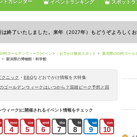
ントカレンダー
イベントランキング
スポットラ
更新は終了いたしました。来年（2027年）もどうぞよろしく
GW(ゴールデンウィーク)イベント・おでかけ観光スポット
新潟県のGW(ゴール
新潟県の博物館・科学館
ピクニック
・
BBQ
などおでかけ情報を大特集
6年のゴールデンウィークはいつから？混雑ピーク予想と回
ンウィーク)に開催されるイベント情報をチェック
n
mon
tue
wed
thu
fri
sat
sun
4
5
6
7
8
9
10