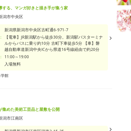
導する、マンガ好きと描き手が集う家
新潟市中央区
新潟県新潟市中央区古町通6-971-7
：
【電車】JR新潟駅から徒歩30分。新潟駅バスターミナ
ルからバスに乗り約10分 古町下車徒歩5分 【車】磐
越自動車道新潟中央ICから県道16号線経由で約20分
：
11:00～19:00
入場無料
科学館
が集めた美術工芸品と屋敷を公開
新潟市江南区