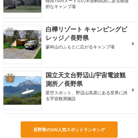
標高1000メートルの木曽駒高原にある開放
的なキャンプ場
白樺リゾート キャンピングビ
2
レッジ／長野県
蓼科山のふもとに広がるキャンプ場
国立天文台野辺山宇宙電波観
3
測所／長野県
星空スポット、野辺山高原にある世界に誇
る宇宙観測施設
長野県のGW人気スポットランキング