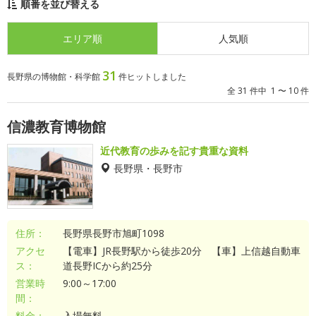
順番を並び替える
エリア順
人気順
31
長野県の博物館・科学館
件ヒットしました
全 31 件中 1 〜 10 件
信濃教育博物館
近代教育の歩みを記す貴重な資料
長野県・長野市
住所：
長野県長野市旭町1098
アクセ
【電車】JR長野駅から徒歩20分 【車】上信越自動車
ス：
道長野ICから約25分
営業時
9:00～17:00
間：
料金：
入場無料