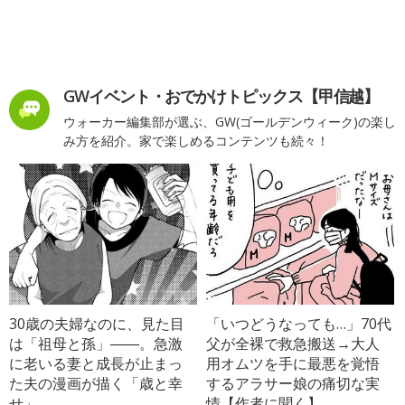
GWイベント・おでかけトピックス【甲信越】
ウォーカー編集部が選ぶ、GW(ゴールデンウィーク)の楽し
み方を紹介。家で楽しめるコンテンツも続々！
30歳の夫婦なのに、見た目
「いつどうなっても…」70代
は「祖母と孫」――。急激
父が全裸で救急搬送→大人
に老いる妻と成長が止まっ
用オムツを手に最悪を覚悟
た夫の漫画が描く「歳と幸
するアラサー娘の痛切な実
せ」
情【作者に聞く】