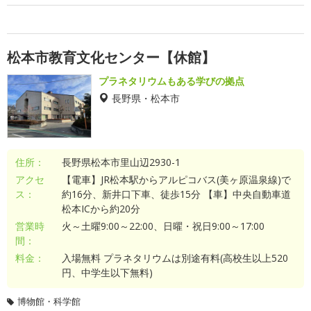
松本市教育文化センター【休館】
プラネタリウムもある学びの拠点
長野県・松本市
住所：
長野県松本市里山辺2930-1
アクセ
【電車】JR松本駅からアルピコバス(美ヶ原温泉線)で
ス：
約16分、新井口下車、徒歩15分 【車】中央自動車道
松本ICから約20分
営業時
火～土曜9:00～22:00、日曜・祝日9:00～17:00
間：
料金：
入場無料 プラネタリウムは別途有料(高校生以上520
円、中学生以下無料)
博物館・科学館