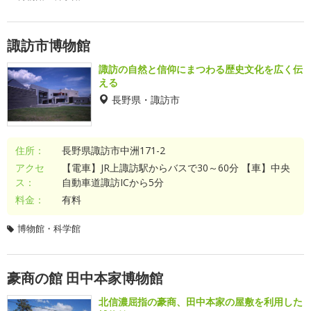
諏訪市博物館
諏訪の自然と信仰にまつわる歴史文化を広く伝
える
長野県・諏訪市
住所：
長野県諏訪市中洲171-2
アクセ
【電車】JR上諏訪駅からバスで30～60分 【車】中央
ス：
自動車道諏訪ICから5分
料金：
有料
博物館・科学館
豪商の館 田中本家博物館
北信濃屈指の豪商、田中本家の屋敷を利用した