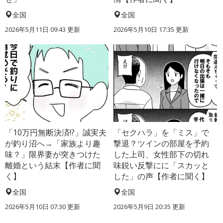
全国
全国
2026年5月11日 09:43 更新
2026年5月10日 17:35 更新
「10万円無断決済!?」誠実夫
「セクハラ」を「ミス」で
が釣り沼へ→「家族より趣
撃退？ツインの部屋を予約
味？」限界妻が突きつけた
した上司、女性部下の切れ
離婚という結末【作者に聞
味鋭い反撃にに「スカッと
く】
した」の声【作者に聞く】
全国
全国
2026年5月10日 07:30 更新
2026年5月9日 20:35 更新