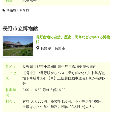
博物館・科学館
長野市立博物館
長野盆地の自然、歴史、民俗などが学べる博物
館
長野県・長野市
住所：
長野県長野市小島田町川中島古戦場史跡公園内
アクセ
【電車】JR長野駅からバスに乗り約25分 川中島古戦
ス：
場下車徒歩3分 【車】上信越自動車道長野ICから約5
分
営業時
9:00～16:30 最終入館16:00
間：
料金：
有料 大人300円、高校生150円、小・中学生100円、
土曜は小・中学生無料。団体(20名以上)大人...