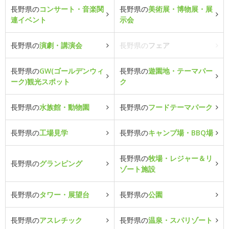
長野県の
コンサート・音楽関
長野県の
美術展・博物展・展
連イベント
示会
長野県の
演劇・講演会
長野県の
フェア
長野県の
GW(ゴールデンウィ
長野県の
遊園地・テーマパー
ーク)観光スポット
ク
長野県の
水族館・動物園
長野県の
フードテーマパーク
長野県の
工場見学
長野県の
キャンプ場・BBQ場
長野県の
牧場・レジャー＆リ
長野県の
グランピング
ゾート施設
長野県の
タワー・展望台
長野県の
公園
長野県の
アスレチック
長野県の
温泉・スパリゾート