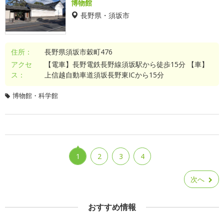
博物館
長野県・須坂市
住所：
長野県須坂市穀町476
アクセ
【電車】長野電鉄長野線須坂駅から徒歩15分 【車】
ス：
上信越自動車道須坂長野東ICから15分
博物館・科学館
1
2
3
4
次へ
おすすめ情報