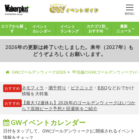
MENU
イベント
イベント
エリアから探
カテゴリ別
最新
カレンダー
ランキング
す
おすすめ
ニュース
2026年の更新は終了いたしました。来年（2027年）も
どうぞよろしくお願いします。
GW(ゴールデンウィーク)2026
甲信越のGW(ゴールデンウィーク)
ネモフィラ
・
潮干狩り
・
ピクニック
・
BBQ
などおでかけ
おすすめ
情報を大特集
【最大12連休も】2026年のゴールデンウィークはいつか
おすすめ
ら？混雑ピーク予想と回避術をご紹介
GWイベントカレンダー
日付をタップして、GW(ゴールデンウィーク)に開催されるイベント
情報をチェック