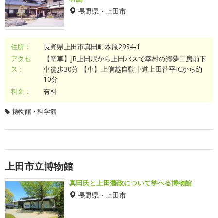
長野県・上田市
住所：
長野県上田市真田町本原2984-1
アクセ
【電車】JR上田駅から上田バスで幸村の郷夢工房前下
ス：
車徒歩30分 【車】上信越自動車道上田菅平ICから約
10分
料金：
有料
博物館・科学館
上田市立博物館
真田氏と上田藩政について学べる博物館
長野県・上田市