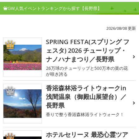
GW人気イベントランキングから探す【長野県】
2026/08/08 更新
SPRING FESTA(スプリング フ
1
ェスタ) 2026 チューリップ・
ナノハナまつり／長野県
26万球のチューリップと500万本の菜の花
が咲き誇る
香浴森林浴ライトウォークin
2
浅間温泉（御殿山展望台）／
長野県
香りで整う香浴森林浴ライトウォーク！
ホテルセリーヌ 最恐心霊ツア
3