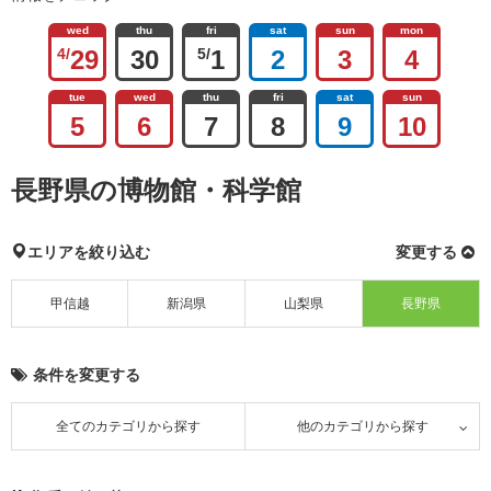
wed
thu
fri
sat
sun
mon
4/
29
30
5/
1
2
3
4
tue
wed
thu
fri
sat
sun
5
6
7
8
9
10
長野県の博物館・科学館
エリアを絞り込む
変更する
甲信越
新潟県
山梨県
長野県
条件を変更する
全てのカテゴリから探す
他のカテゴリから探す