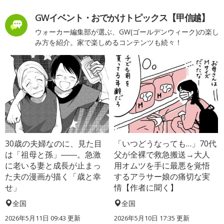
GWイベント・おでかけトピックス【甲信越】
ウォーカー編集部が選ぶ、GW(ゴールデンウィーク)の楽し
み方を紹介。家で楽しめるコンテンツも続々！
30歳の夫婦なのに、見た目
「いつどうなっても…」70代
は「祖母と孫」――。急激
父が全裸で救急搬送→大人
に老いる妻と成長が止まっ
用オムツを手に最悪を覚悟
た夫の漫画が描く「歳と幸
するアラサー娘の痛切な実
せ」
情【作者に聞く】
全国
全国
2026年5月11日 09:43 更新
2026年5月10日 17:35 更新