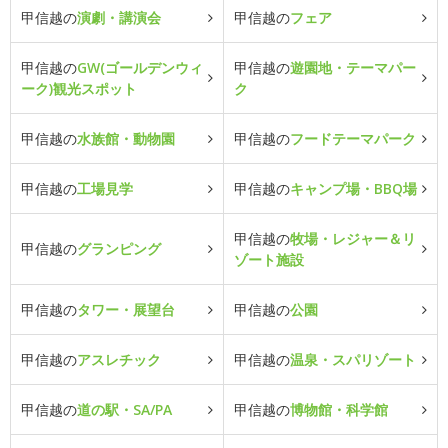
甲信越の
演劇・講演会
甲信越の
フェア
甲信越の
GW(ゴールデンウィ
甲信越の
遊園地・テーマパー
ーク)観光スポット
ク
甲信越の
水族館・動物園
甲信越の
フードテーマパーク
甲信越の
工場見学
甲信越の
キャンプ場・BBQ場
甲信越の
牧場・レジャー＆リ
甲信越の
グランピング
ゾート施設
甲信越の
タワー・展望台
甲信越の
公園
甲信越の
アスレチック
甲信越の
温泉・スパリゾート
甲信越の
道の駅・SA/PA
甲信越の
博物館・科学館