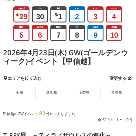
wed
thu
fri
sat
sun
mon
4/
29
30
5/
1
2
3
4
tue
wed
thu
fri
sat
sun
5
6
7
8
9
10
2026年4月23日(木) GW(ゴールデンウ
ィーク)イベント【甲信越】
エリアを絞り込む
変更する
全国
新潟県
山梨県
長野県
82
甲信越のGWイベント
件ヒットしました
全 82 件中 1 〜 10 件
T-REX展 ～ティラノサウルスの進化～