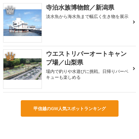
寺泊水族博物館／新潟県
2
淡水魚から海水魚まで幅広く生き物を展示
ウエストリバーオートキャン
3
プ場／山梨県
場内で釣りや水遊びに挑戦。日帰りバーベ
キューも楽しめる
甲信越のGW人気スポットランキング