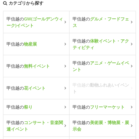
カテゴリから探す
甲信越の
GW(ゴールデンウィ
甲信越の
グルメ・フードフェ
ーク)イベント
ス
甲信越の
体験イベント・アク
甲信越の
物産展
ティビティ
甲信越の
アニメ・ゲームイベ
甲信越の
無料イベント
ント
甲信越の
動物ふれあいイベン
甲信越の
花イベント
ト
甲信越の
祭り
甲信越の
フリーマーケット
甲信越の
コンサート・音楽関
甲信越の
美術展・博物展・展
連イベント
示会