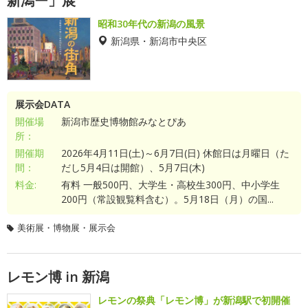
新潟ー」展
昭和30年代の新潟の風景
新潟県・新潟市中央区
展示会DATA
開催場
新潟市歴史博物館みなとぴあ
所：
開催期
2026年4月11日(土)～6月7日(日) 休館日は月曜日（た
間：
だし5月4日は開館）、5月7日(木)
料金:
有料 一般500円、大学生・高校生300円、中小学生
200円（常設観覧料含む）。5月18日（月）の国...
美術展・博物展・展示会
レモン博 in 新潟
レモンの祭典「レモン博」が新潟駅で初開催