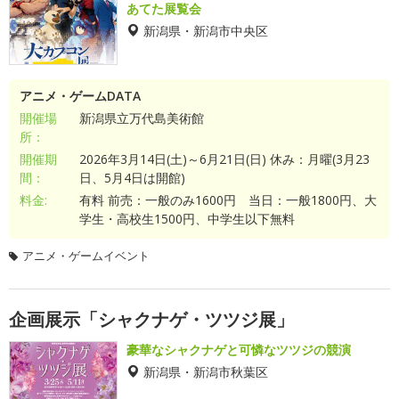
あてた展覧会
新潟県・新潟市中央区
アニメ・ゲームDATA
開催場
新潟県立万代島美術館
所：
開催期
2026年3月14日(土)～6月21日(日) 休み：月曜(3月23
間：
日、5月4日は開館)
料金:
有料 前売：一般のみ1600円 当日：一般1800円、大
学生・高校生1500円、中学生以下無料
アニメ・ゲームイベント
企画展示「シャクナゲ・ツツジ展」
豪華なシャクナゲと可憐なツツジの競演
新潟県・新潟市秋葉区