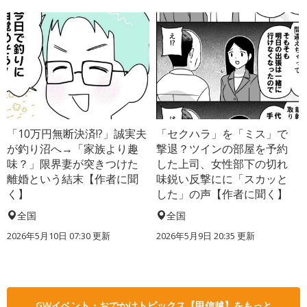
「10万円無断決済!?」誠実夫
「セクハラ」を「ミス」で
が釣り沼へ→「家族より趣
撃退？ツインの部屋を予約
味？」限界妻が突きつけた
した上司、女性部下の切れ
離婚という結末【作者に聞
味鋭い反撃にに「スカッと
く】
した」の声【作者に聞く】
全国
全国
2026年5月10日 07:30 更新
2026年5月9日 20:35 更新
GWイベント・おでかけトピックス【甲信越】をもっと