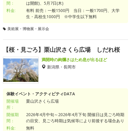
間：
は開館)、5月7日(木)
料金:
有料 前売：一般1500円 当日：一般1700円、大学
生・高校生1000円 ※中学生以下無料
美術展・博物展・展示会
【桜・見ごろ】栗山沢さくら広場 しだれ桜
満開時の絢爛さはため息が出るほど
新潟県・長岡市
体験イベント・アクティビティDATA
開催場
栗山沢さくら広場
所：
開催期
2026年4月中旬～2026年4月下旬 開催日は見ごろ時期
間：
の目安、見ごろ時期は気候等により前後する場合あり
料金:
無料