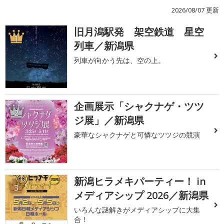
2026/08/07 更新
旧月潟駅発 架空鉄道 星空
1
列車／新潟県
列車が向かう先は、空の上。
企画展示「シャクナゲ・ツツ
2
ジ展」／新潟県
豪華なシャクナゲと可憐なツツジの競演
新潟ヒラメキパーティー！ in
3
メディアシップ 2026／新潟県
いろんな謎解きがメディアシップに大集
合！