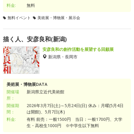
料金:
無料
無料イベント
美術展・博物展・展示会
描く人、安彦良和(新潟)
安彦良和の創作活動を展望する回顧展
新潟県・長岡市
美術展・博物展DATA
開催場
新潟県立近代美術館
所：
開催期
2026年3月7日(土)～5月24日(日) 休み：月曜(5月4日
間：
は開館)、5月7日(木)
料金:
有料 前売：一般1500円 当日：一般1700円、大学
生・高校生1000円 ※中学生以下無料