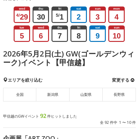
wed
thu
fri
sat
sun
mon
4/
29
30
5/
1
2
3
4
tue
wed
thu
fri
sat
sun
5
6
7
8
9
10
2026年5月2日(土) GW(ゴールデンウィ
ーク)イベント【甲信越】
エリアを絞り込む
変更する
全国
新潟県
山梨県
長野県
92
甲信越のGWイベント
件ヒットしました
全 92 件中 1 〜 10 件
企画展「ART ZOO」