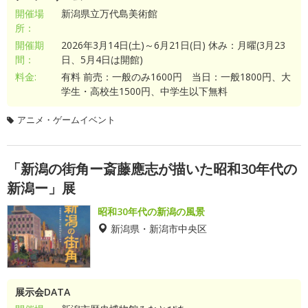
開催場
新潟県立万代島美術館
所：
開催期
2026年3月14日(土)～6月21日(日) 休み：月曜(3月23
間：
日、5月4日は開館)
料金:
有料 前売：一般のみ1600円 当日：一般1800円、大
学生・高校生1500円、中学生以下無料
アニメ・ゲームイベント
「新潟の街角ー斎藤應志が描いた昭和30年代の
新潟ー」展
昭和30年代の新潟の風景
新潟県・新潟市中央区
展示会DATA