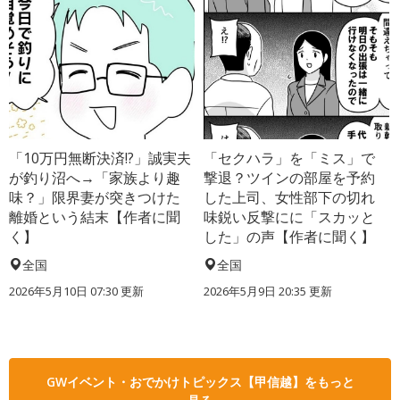
「10万円無断決済!?」誠実夫
「セクハラ」を「ミス」で
が釣り沼へ→「家族より趣
撃退？ツインの部屋を予約
味？」限界妻が突きつけた
した上司、女性部下の切れ
離婚という結末【作者に聞
味鋭い反撃にに「スカッと
く】
した」の声【作者に聞く】
全国
全国
2026年5月10日 07:30 更新
2026年5月9日 20:35 更新
GWイベント・おでかけトピックス【甲信越】をもっと