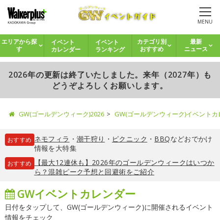
MENU
イベント
イベント
エリアから探
カテゴリ別
最新
カレンダー
ランキング
す
おすすめ
ニュース
2026年の更新は終了いたしました。来年（2027年）も
どうぞよろしくお願いします。
GW(ゴールデンウィーク)2026
GW(ゴールデンウィーク)イベント
ネモフィラ
・
潮干狩り
・
ピクニック
・
BBQ
などおでかけ
おすすめ
情報を大特集
【最大12連休も】2026年のゴールデンウィークはいつか
おすすめ
ら？混雑ピーク予想と回避術をご紹介
GWイベントカレンダー
日付をタップして、GW(ゴールデンウィーク)に開催されるイベント
情報をチェック