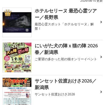
2026/08/10 更新
ホテルセリーヌ 最恐心霊ツア
1
ー／長野県
最恐心霊スポット「ホテルセリーヌ」解
禁！
にいがた犬の陣ｘ猫の陣 2026
2
春／新潟県
ご要望の多かった初の猫オンリーイベント
サンセット佐渡おけさ2026／
3
新潟県
サンセット佐渡おけさ2026