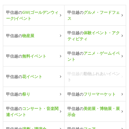
甲信越の
GW(ゴールデンウィ
甲信越の
グルメ・フードフェ
ーク)イベント
ス
甲信越の
体験イベント・アク
甲信越の
物産展
ティビティ
甲信越の
アニメ・ゲームイベ
甲信越の
無料イベント
ント
甲信越の
動物ふれあいイベン
甲信越の
花イベント
ト
甲信越の
祭り
甲信越の
フリーマーケット
甲信越の
コンサート・音楽関
甲信越の
美術展・博物展・展
連イベント
示会
甲信越の
演劇・講演会
甲信越の
フェア