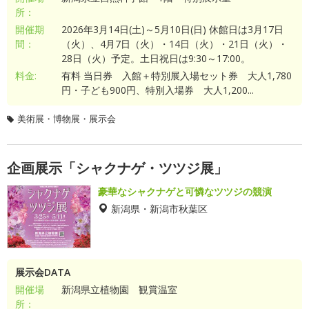
所：
開催期
2026年3月14日(土)～5月10日(日) 休館日は3月17日
間：
（火）、4月7日（火）・14日（火）・21日（火）・
28日（火）予定。土日祝日は9:30～17:00。
料金:
有料 当日券 入館＋特別展入場セット券 大人1,780
円・子ども900円、特別入場券 大人1,200...
美術展・博物展・展示会
企画展示「シャクナゲ・ツツジ展」
豪華なシャクナゲと可憐なツツジの競演
新潟県・新潟市秋葉区
展示会DATA
開催場
新潟県立植物園 観賞温室
所：