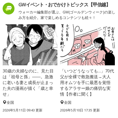
GWイベント・おでかけトピックス【甲信越】
ウォーカー編集部が選ぶ、GW(ゴールデンウィーク)の楽し
み方を紹介。家で楽しめるコンテンツも続々！
30歳の夫婦なのに、見た目
「いつどうなっても…」70代
は「祖母と孫」――。急激
父が全裸で救急搬送→大人
に老いる妻と成長が止まっ
用オムツを手に最悪を覚悟
た夫の漫画が描く「歳と幸
するアラサー娘の痛切な実
せ」
情【作者に聞く】
全国
全国
2026年5月11日 09:43 更新
2026年5月10日 17:35 更新