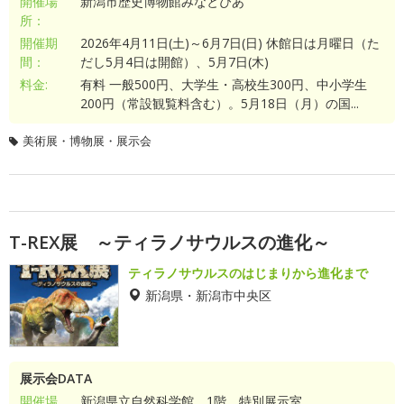
開催場
新潟市歴史博物館みなとぴあ
所：
開催期
2026年4月11日(土)～6月7日(日) 休館日は月曜日（た
間：
だし5月4日は開館）、5月7日(木)
料金:
有料 一般500円、大学生・高校生300円、中小学生
200円（常設観覧料含む）。5月18日（月）の国...
美術展・博物展・展示会
T-REX展 ～ティラノサウルスの進化～
ティラノサウルスのはじまりから進化まで
新潟県・新潟市中央区
展示会DATA
開催場
新潟県立自然科学館 1階 特別展示室