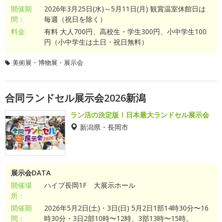
開催期
2026年3月25日(水)～5月11日(月) 観賞温室休館日は
間：
毎週（祝日を除く）
料金:
有料 大人700円、高校生・学生300円、小中学生100
円（小中学生は土日・祝日無料）
美術展・博物展・展示会
合同ランドセル展示会2026新潟
ラン活の決定版！日本最大ランドセル展示会
新潟県・長岡市
展示会DATA
開催場
ハイブ長岡1F 大展示ホール
所：
開催期
2026年5月2日(土)・3日(日) 5月2日1部14時30分〜16
間：
時30分・3日2部10時〜12時、3部13時〜15時。