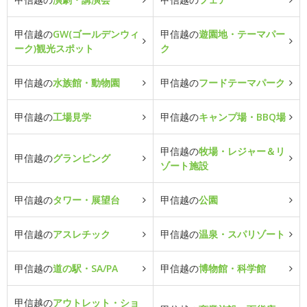
甲信越の
GW(ゴールデンウィ
甲信越の
遊園地・テーマパー
ーク)観光スポット
ク
甲信越の
水族館・動物園
甲信越の
フードテーマパーク
甲信越の
工場見学
甲信越の
キャンプ場・BBQ場
甲信越の
牧場・レジャー＆リ
甲信越の
グランピング
ゾート施設
甲信越の
タワー・展望台
甲信越の
公園
甲信越の
アスレチック
甲信越の
温泉・スパリゾート
甲信越の
道の駅・SA/PA
甲信越の
博物館・科学館
甲信越の
アウトレット・ショ