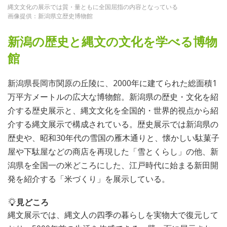
縄文文化の展示では質・量ともに全国屈指の内容となっている
画像提供：新潟県立歴史博物館
新潟の歴史と縄文の文化を学べる博物
館
新潟県長岡市関原の丘陵に、2000年に建てられた総面積1
万平方メートルの広大な博物館。新潟県の歴史・文化を紹
介する歴史展示と、縄文文化を全国的・世界的視点から紹
介する縄文展示で構成されている。歴史展示では新潟県の
歴史や、昭和30年代の雪国の雁木通りと、懐かしい駄菓子
屋や下駄屋などの商店を再現した「雪とくらし」の他、新
潟県を全国一の米どころにした、江戸時代に始まる新田開
発を紹介する「米づくり」を展示している。
見どころ
縄文展示では、縄文人の四季の暮らしを実物大で復元して