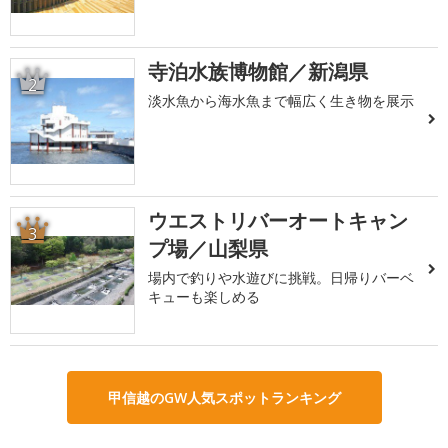
寺泊水族博物館／新潟県
2
淡水魚から海水魚まで幅広く生き物を展示
ウエストリバーオートキャン
3
プ場／山梨県
場内で釣りや水遊びに挑戦。日帰りバーベ
キューも楽しめる
甲信越のGW人気スポットランキング