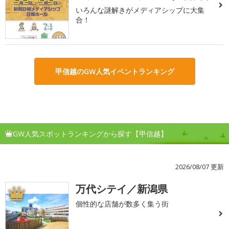
いろんな謎解きがメディアシップに大集
合！
甲信越のGW人気イベントランキング
GW人気スポットランキングから探す【甲信越】
2026/08/07 更新
万代シテイ／新潟県
1
個性的な店舗が数多く集う街