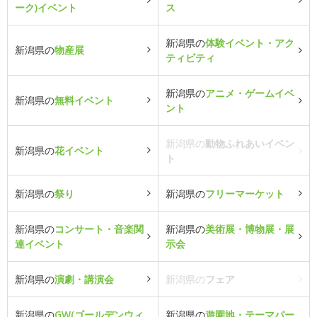
ーク)イベント
ス
新潟県の
体験イベント・アク
新潟県の
物産展
ティビティ
新潟県の
アニメ・ゲームイベ
新潟県の
無料イベント
ント
新潟県の
動物ふれあいイベン
新潟県の
花イベント
ト
新潟県の
祭り
新潟県の
フリーマーケット
新潟県の
コンサート・音楽関
新潟県の
美術展・博物展・展
連イベント
示会
新潟県の
演劇・講演会
新潟県の
フェア
新潟県の
GW(ゴールデンウィ
新潟県の
遊園地・テーマパー