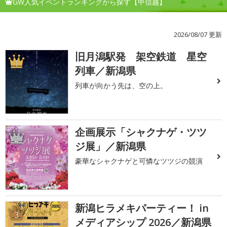
GW人気イベントランキングから探す【甲信越】
2026/08/07 更新
旧月潟駅発 架空鉄道 星空
1
列車／新潟県
列車が向かう先は、空の上。
企画展示「シャクナゲ・ツツ
2
ジ展」／新潟県
豪華なシャクナゲと可憐なツツジの競演
新潟ヒラメキパーティー！ in
3
メディアシップ 2026／新潟県