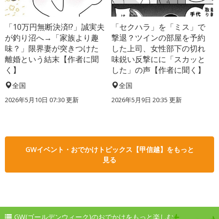
「10万円無断決済!?」誠実夫
「セクハラ」を「ミス」で
が釣り沼へ→「家族より趣
撃退？ツインの部屋を予約
味？」限界妻が突きつけた
した上司、女性部下の切れ
離婚という結末【作者に聞
味鋭い反撃にに「スカッと
く】
した」の声【作者に聞く】
全国
全国
2026年5月10日 07:30 更新
2026年5月9日 20:35 更新
GWイベント・おでかけトピックス【甲信越】をもっと
見る
GW(ゴールデンウィーク)のおでかけをもっと楽しむ