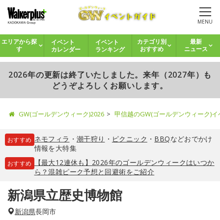
MENU
イベント
イベント
エリアから探
カテゴリ別
最新
カレンダー
ランキング
す
おすすめ
ニュース
2026年の更新は終了いたしました。来年（2027年）も
どうぞよろしくお願いします。
GW(ゴールデンウィーク)2026
甲信越のGW(ゴールデンウィーク)
ネモフィラ
・
潮干狩り
・
ピクニック
・
BBQ
などおでかけ
おすすめ
情報を大特集
【最大12連休も】2026年のゴールデンウィークはいつか
おすすめ
ら？混雑ピーク予想と回避術をご紹介
新潟県立歴史博物館
新潟県
長岡市