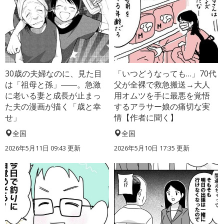
30歳の夫婦なのに、見た目
「いつどうなっても…」70代
は「祖母と孫」――。急激
父が全裸で救急搬送→大人
に老いる妻と成長が止まっ
用オムツを手に最悪を覚悟
た夫の漫画が描く「歳と幸
するアラサー娘の痛切な実
せ」
情【作者に聞く】
全国
全国
2026年5月11日 09:43 更新
2026年5月10日 17:35 更新