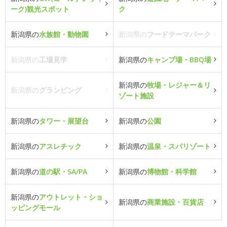
ーク)観光スポット
ク
新潟県の
水族館・動物園
新潟県の
フードテーマパーク
新潟県の
工場見学
新潟県の
キャンプ場・BBQ場
新潟県の
牧場・レジャー＆リ
新潟県の
グランピング
ゾート施設
新潟県の
タワー・展望台
新潟県の
公園
新潟県の
アスレチック
新潟県の
温泉・スパリゾート
新潟県の
道の駅・SA/PA
新潟県の
博物館・科学館
新潟県の
アウトレット・ショ
新潟県の
商業施設・百貨店
ッピングモール