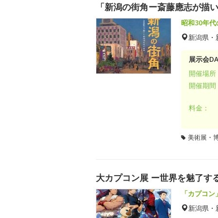
「新潟の街角ー斎藤應志が描い
昭和30年
新潟県・
展示会DA
開催場所
開催期間
料金：
美術展・
大カプコン展 ー世界を魅了する
「カプコン
新潟県・