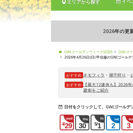
イベ
エリアから探す
2026年の
GW(ゴールデンウィーク)2026
GW(ゴ
2026年4月26日(日) 甲信越のGW(ゴー
ネモフィラ
・
潮干狩り
・
おすすめ
【最大12連休も】202
おすすめ
避術をご紹介
日付をクリックして、GW(ゴールデ
wed
fri
thu
sat
su
4/
5/
29
30
1
2
3