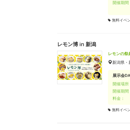
開催期間
無料イベ
レモン博 in 新潟
レモンの祭
新潟県・
展示会DA
開催場所
開催期間
料金：
無料イベ