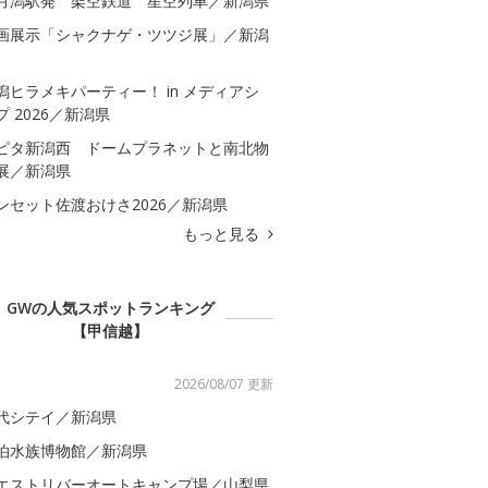
月潟駅発 架空鉄道 星空列車／新潟県
画展示「シャクナゲ・ツツジ展」／新潟
潟ヒラメキパーティー！ in メディアシ
プ 2026／新潟県
ピタ新潟西 ドームプラネットと南北物
展／新潟県
ンセット佐渡おけさ2026／新潟県
もっと見る
GWの人気スポットランキング
【甲信越】
2026/08/07 更新
代シテイ／新潟県
泊水族博物館／新潟県
エストリバーオートキャンプ場／山梨県