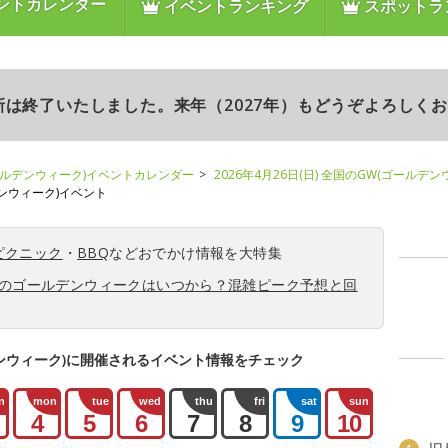
ントカレンダー
イベントランキング
スポットラ
更新は終了いたしました。来年（2027年）もどうぞよろしく
ールデンウィーク)イベントカレンダー
2026年4月26日(日) 全国のGW(ゴールデ
ルデンウィーク)イベント
ピクニック
・
BBQ
などおでかけ情報を大特集
6年のゴールデンウィークはいつから？混雑ピーク予想と回
ンウィーク)に開催されるイベント情報をチェック
n
mon
tue
wed
thu
fri
sat
sun
4
5
6
7
8
9
10