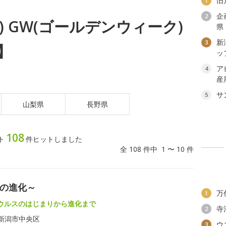
旧
1
企
2
日) GW(ゴールデンウィーク)
県
新
3
】
ッ
ア
4
産
サ
5
山梨県
長野県
108
ト
件ヒットしました
全 108 件中 1 〜 10 件
スの進化～
万
1
ウルスのはじまりから進化まで
寺
2
新潟市中央区
ウ
3