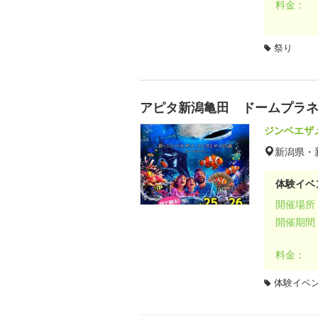
料金：
祭り
アピタ新潟亀田 ドームプラ
ジンベエザ
新潟県・
体験イベ
開催場所
開催期間
料金：
体験イベ