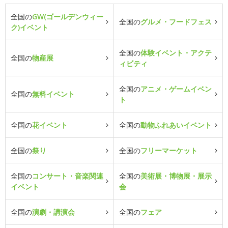
全国の
GW(ゴールデンウィー
全国の
グルメ・フードフェス
ク)イベント
全国の
体験イベント・アクテ
全国の
物産展
ィビティ
全国の
アニメ・ゲームイベン
全国の
無料イベント
ト
全国の
花イベント
全国の
動物ふれあいイベント
全国の
祭り
全国の
フリーマーケット
全国の
コンサート・音楽関連
全国の
美術展・博物展・展示
イベント
会
全国の
演劇・講演会
全国の
フェア