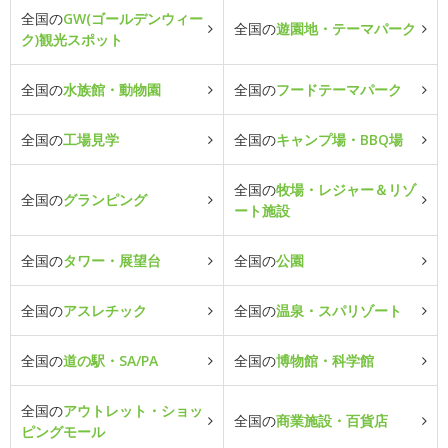
全国の
GW(ゴールデンウィー
全国の
遊園地・テーマパーク
ク)観光スポット
全国の
水族館・動物園
全国の
フードテーマパーク
全国の
工場見学
全国の
キャンプ場・BBQ場
全国の
牧場・レジャー＆リゾ
全国の
グランピング
ート施設
全国の
タワー・展望台
全国の
公園
全国の
アスレチック
全国の
温泉・スパリゾート
全国の
道の駅・SA/PA
全国の
博物館・科学館
全国の
アウトレット・ショッ
全国の
商業施設・百貨店
ピングモール