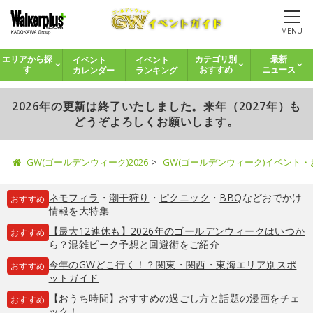
MENU
イベント
イベント
エリアから探
カテゴリ別
最新
カレンダー
ランキング
す
おすすめ
ニュース
2026年の更新は終了いたしました。来年（2027年）も
どうぞよろしくお願いします。
GW(ゴールデンウィーク)2026
GW(ゴールデンウィーク)イベント
ネモフィラ
・
潮干狩り
・
ピクニック
・
BBQ
などおでかけ
おすすめ
情報を大特集
【最大12連休も】2026年のゴールデンウィークはいつか
おすすめ
ら？混雑ピーク予想と回避術をご紹介
今年のGWどこ行く！？関東・関西・東海エリア別スポ
おすすめ
ットガイド
【おうち時間】
おすすめの過ごし方
と
話題の漫画
をチェ
おすすめ
ック！