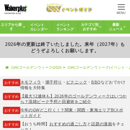
MENU
イベント
イベント
エリアから探
カテゴリ別
最新
カレンダー
ランキング
す
おすすめ
ニュース
2026年の更新は終了いたしました。来年（2027年）も
どうぞよろしくお願いします。
GW(ゴールデンウィーク)2026
GW(ゴールデンウィーク)イベント
ネモフィラ
・
潮干狩り
・
ピクニック
・
BBQ
などおでかけ
おすすめ
情報を大特集
【最大12連休も】2026年のゴールデンウィークはいつか
おすすめ
ら？混雑ピーク予想と回避術をご紹介
今年のGWどこ行く！？関東・関西・東海エリア別スポ
おすすめ
ットガイド
【おうち時間】
おすすめの過ごし方
と
話題の漫画
をチェ
おすすめ
ック！