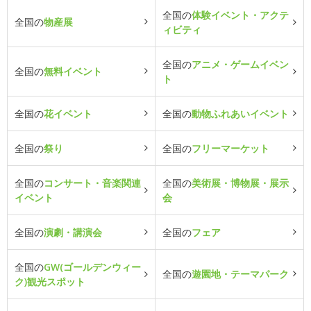
全国の
体験イベント・アクテ
全国の
物産展
ィビティ
全国の
アニメ・ゲームイベン
全国の
無料イベント
ト
全国の
花イベント
全国の
動物ふれあいイベント
全国の
祭り
全国の
フリーマーケット
全国の
コンサート・音楽関連
全国の
美術展・博物展・展示
イベント
会
全国の
演劇・講演会
全国の
フェア
全国の
GW(ゴールデンウィー
全国の
遊園地・テーマパーク
ク)観光スポット