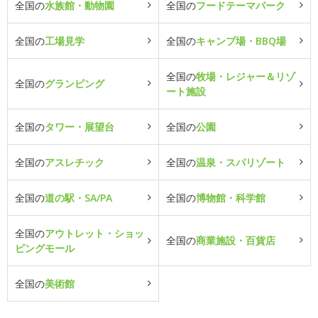
全国の
水族館・動物園
全国の
フードテーマパーク
全国の
工場見学
全国の
キャンプ場・BBQ場
全国の
牧場・レジャー＆リゾ
全国の
グランピング
ート施設
全国の
タワー・展望台
全国の
公園
全国の
アスレチック
全国の
温泉・スパリゾート
全国の
道の駅・SA/PA
全国の
博物館・科学館
全国の
アウトレット・ショッ
全国の
商業施設・百貨店
ピングモール
全国の
美術館