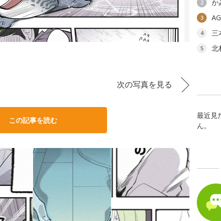
か
2
A
3
三
4
北
5
次の写真を見る
最近見
この記事を読む
ん。