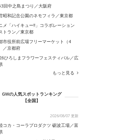
53回中之島まつり／大阪府
営昭和記念公園のネモフィラ／東京都
ニメ「ハイキュー!!」コラボレーション
ストラン／東京都
都市役所前広場フリーマーケット（4
）／京都府
026ひろしまフラワーフェスティバル／広
県
もっと見る
GWの人気スポットランキング
【全国】
2026/08/07 更新
陸コカ・コーラプロダクツ 砺波工場／富
県