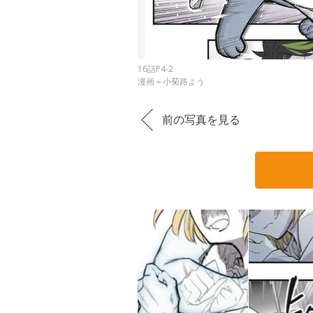
16話P4-2
漫画＝小菊路よう
前の写真を見る