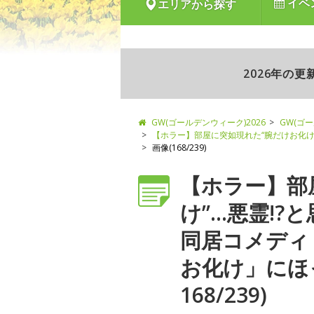
イベ
エリアから探す
2026年の
GW(ゴールデンウィーク)2026
GW(ゴ
【ホラー】部屋に突如現れた“腕だけお化け
画像(168/239)
【ホラー】部
け”…悪霊!
同居コメディ
お化け」にほ
168/239)