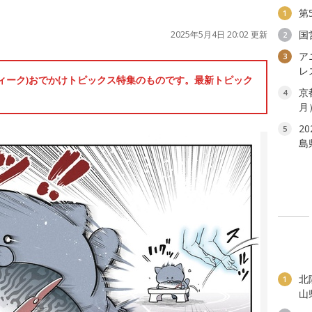
第
1
国
2025年5月4日 20:02 更新
2
ア
3
レ
ンウィーク)おでかけトピックス特集のものです。最新トピック
京
4
月
2
5
島
北
1
山