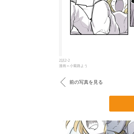
2話2-2
漫画＝小菊路よう
前の写真を見る