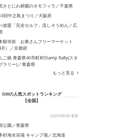
田さとにわ耕園のネモフィラ／千葉県
53回中之島まつり／大阪府
べ放題「完全セルフ」流しそうめん／広
県
本願寺前 お東さんフリーマーケット
4月）／京都府
んご娘 青森県40市町村Stamp Rally(スタ
プラリー)／青森県
もっと見る
GWの人気スポットランキング
【全国】
2026/08/06 更新
賀公園／青森県
本杉海水浴場 キャンプ場／北海道