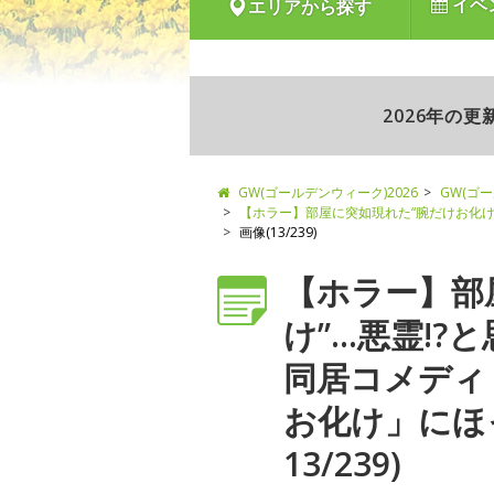
イベ
エリアから探す
2026年の
GW(ゴールデンウィーク)2026
GW(ゴ
【ホラー】部屋に突如現れた“腕だけお化け
画像(13/239)
【ホラー】部
け”…悪霊!
同居コメディ
お化け」にほ
13/239)