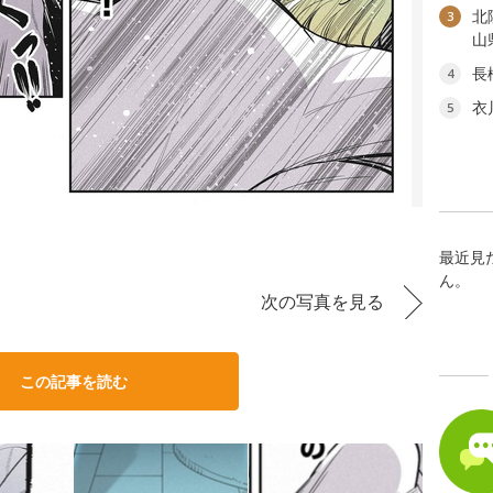
北
3
山
長
4
衣
5
最近見
ん。
次の写真を見る
この記事を読む