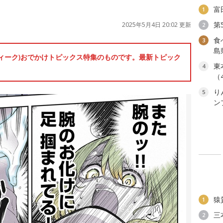
富
1
第
2025年5月4日 20:02 更新
2
食
3
島
ンウィーク)おでかけトピックス特集のものです。最新トピック
東
4
（
り
5
ン
猿
1
三
2