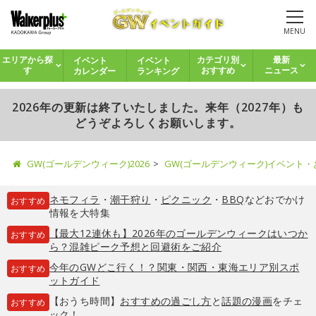
MENU
イベント
イベント
エリアから探
カテゴリ別
最新
カレンダー
ランキング
す
おすすめ
ニュース
2026年の更新は終了いたしました。来年（2027年）も
どうぞよろしくお願いします。
GW(ゴールデンウィーク)2026
GW(ゴールデンウィーク)イベント
ネモフィラ
・
潮干狩り
・
ピクニック
・
BBQ
などおでかけ
おすすめ
情報を大特集
【最大12連休も】2026年のゴールデンウィークはいつか
おすすめ
ら？混雑ピーク予想と回避術をご紹介
今年のGWどこ行く！？関東・関西・東海エリア別スポ
おすすめ
ットガイド
【おうち時間】
おすすめの過ごし方
と
話題の漫画
をチェ
おすすめ
ック！