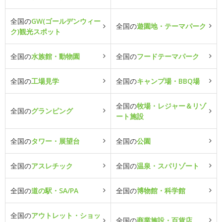
全国の
GW(ゴールデンウィー
全国の
遊園地・テーマパーク
ク)観光スポット
全国の
水族館・動物園
全国の
フードテーマパーク
全国の
工場見学
全国の
キャンプ場・BBQ場
全国の
牧場・レジャー＆リゾ
全国の
グランピング
ート施設
全国の
タワー・展望台
全国の
公園
全国の
アスレチック
全国の
温泉・スパリゾート
全国の
道の駅・SA/PA
全国の
博物館・科学館
全国の
アウトレット・ショッ
全国の
商業施設・百貨店