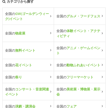
カテゴリから探す
全国の
GW(ゴールデンウィー
全国の
グルメ・フードフェス
ク)イベント
全国の
体験イベント・アクテ
全国の
物産展
ィビティ
全国の
アニメ・ゲームイベン
全国の
無料イベント
ト
全国の
花イベント
全国の
動物ふれあいイベント
全国の
祭り
全国の
フリーマーケット
全国の
コンサート・音楽関連
全国の
美術展・博物展・展示
イベント
会
全国の
演劇・講演会
全国の
フェア