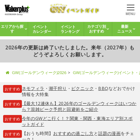
MENU
イベント
イベント
エリアから探
カテゴリ別
最新
カレンダー
ランキング
す
おすすめ
ニュース
2026年の更新は終了いたしました。来年（2027年）も
どうぞよろしくお願いします。
GW(ゴールデンウィーク)2026
GW(ゴールデンウィーク)イベント
ネモフィラ
・
潮干狩り
・
ピクニック
・
BBQ
などおでかけ
おすすめ
情報を大特集
【最大12連休も】2026年のゴールデンウィークはいつか
おすすめ
ら？混雑ピーク予想と回避術をご紹介
今年のGWどこ行く！？関東・関西・東海エリア別スポ
おすすめ
ットガイド
【おうち時間】
おすすめの過ごし方
と
話題の漫画
をチェ
おすすめ
ック！