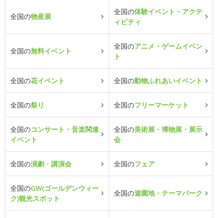
全国の
体験イベント・アクテ
全国の
物産展
ィビティ
全国の
アニメ・ゲームイベン
全国の
無料イベント
ト
全国の
花イベント
全国の
動物ふれあいイベント
全国の
祭り
全国の
フリーマーケット
全国の
コンサート・音楽関連
全国の
美術展・博物展・展示
イベント
会
全国の
演劇・講演会
全国の
フェア
全国の
GW(ゴールデンウィー
全国の
遊園地・テーマパーク
ク)観光スポット