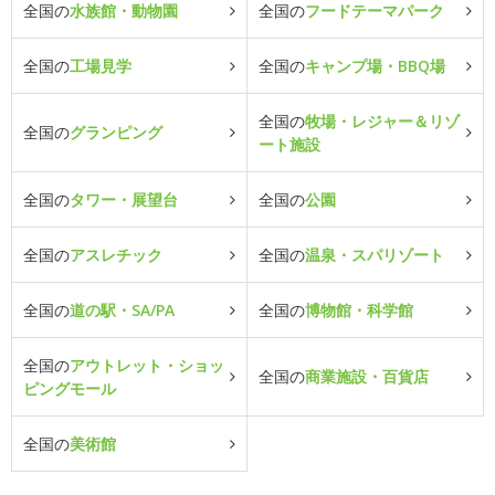
全国の
水族館・動物園
全国の
フードテーマパーク
全国の
工場見学
全国の
キャンプ場・BBQ場
全国の
牧場・レジャー＆リゾ
全国の
グランピング
ート施設
全国の
タワー・展望台
全国の
公園
全国の
アスレチック
全国の
温泉・スパリゾート
全国の
道の駅・SA/PA
全国の
博物館・科学館
全国の
アウトレット・ショッ
全国の
商業施設・百貨店
ピングモール
全国の
美術館