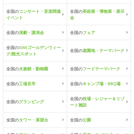
全国の
コンサート・音楽関連
全国の
美術展・博物展・展示
イベント
会
全国の
演劇・講演会
全国の
フェア
全国の
GW(ゴールデンウィー
全国の
遊園地・テーマパーク
ク)観光スポット
全国の
水族館・動物園
全国の
フードテーマパーク
全国の
工場見学
全国の
キャンプ場・BBQ場
全国の
牧場・レジャー＆リゾ
全国の
グランピング
ート施設
全国の
タワー・展望台
全国の
公園