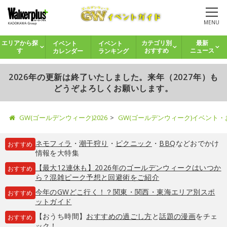
MENU
イベント
イベント
エリアから探
カテゴリ別
最新
カレンダー
ランキング
す
おすすめ
ニュース
2026年の更新は終了いたしました。来年（2027年）も
どうぞよろしくお願いします。
GW(ゴールデンウィーク)2026
GW(ゴールデンウィーク)イベント
ネモフィラ
・
潮干狩り
・
ピクニック
・
BBQ
などおでかけ
おすすめ
情報を大特集
【最大12連休も】2026年のゴールデンウィークはいつか
おすすめ
ら？混雑ピーク予想と回避術をご紹介
今年のGWどこ行く！？関東・関西・東海エリア別スポ
おすすめ
ットガイド
【おうち時間】
おすすめの過ごし方
と
話題の漫画
をチェ
おすすめ
ック！