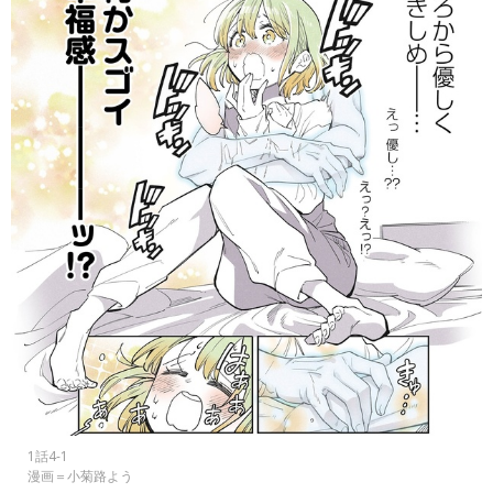
1話4-1
漫画＝小菊路よう