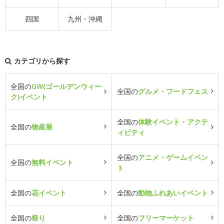
四国
九州・沖縄
カテゴリから探す
全国の
GW(ゴールデンウィー
全国の
グルメ・フードフェス
ク)イベント
全国の
体験イベント・アクテ
全国の
物産展
ィビティ
全国の
アニメ・ゲームイベン
全国の
無料イベント
ト
全国の
花イベント
全国の
動物ふれあいイベント
全国の
祭り
全国の
フリーマーケット