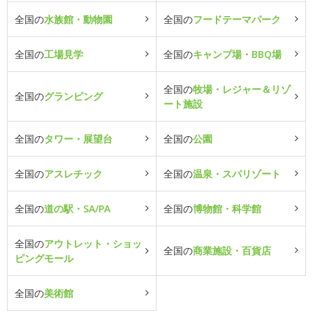
全国の
水族館・動物園
全国の
フードテーマパーク
全国の
工場見学
全国の
キャンプ場・BBQ場
全国の
牧場・レジャー＆リゾ
全国の
グランピング
ート施設
全国の
タワー・展望台
全国の
公園
全国の
アスレチック
全国の
温泉・スパリゾート
全国の
道の駅・SA/PA
全国の
博物館・科学館
全国の
アウトレット・ショッ
全国の
商業施設・百貨店
ピングモール
全国の
美術館