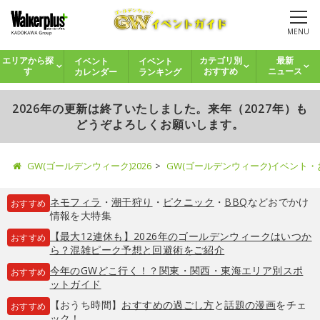
MENU
イベント
イベント
エリアから探
カテゴリ別
最新
カレンダー
ランキング
す
おすすめ
ニュース
2026年の更新は終了いたしました。来年（2027年）も
どうぞよろしくお願いします。
GW(ゴールデンウィーク)2026
GW(ゴールデンウィーク)イベント
ネモフィラ
・
潮干狩り
・
ピクニック
・
BBQ
などおでかけ
おすすめ
情報を大特集
【最大12連休も】2026年のゴールデンウィークはいつか
おすすめ
ら？混雑ピーク予想と回避術をご紹介
今年のGWどこ行く！？関東・関西・東海エリア別スポ
おすすめ
ットガイド
【おうち時間】
おすすめの過ごし方
と
話題の漫画
をチェ
おすすめ
ック！