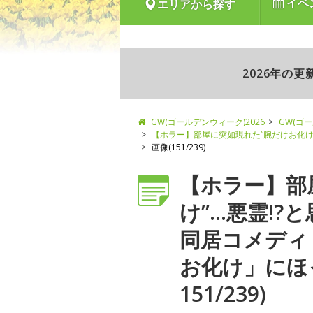
イベ
エリアから探す
2026年の
GW(ゴールデンウィーク)2026
GW(ゴ
【ホラー】部屋に突如現れた“腕だけお化け
画像(151/239)
【ホラー】部
け”…悪霊!
同居コメディ
お化け」にほ
151/239)