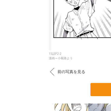
15話P2-2
漫画＝小菊路よう
前の写真を見る