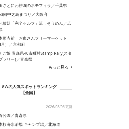
田さとにわ耕園のネモフィラ／千葉県
53回中之島まつり／大阪府
べ放題「完全セルフ」流しそうめん／広
県
本願寺前 お東さんフリーマーケット
4月）／京都府
んご娘 青森県40市町村Stamp Rally(スタ
プラリー)／青森県
もっと見る
GWの人気スポットランキング
【全国】
2026/08/06 更新
賀公園／青森県
本杉海水浴場 キャンプ場／北海道