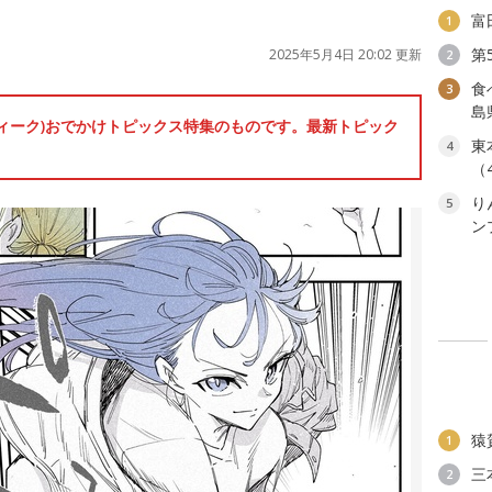
富
1
第
2025年5月4日 20:02 更新
2
食
3
島
ンウィーク)おでかけトピックス特集のものです。最新トピック
東
4
（
り
5
ン
猿
1
三
2