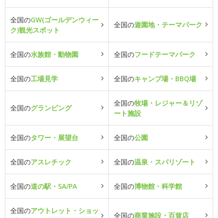
全国の
GW(ゴールデンウィー
全国の
遊園地・テーマパーク
ク)観光スポット
全国の
水族館・動物園
全国の
フードテーマパーク
全国の
工場見学
全国の
キャンプ場・BBQ場
全国の
牧場・レジャー＆リゾ
全国の
グランピング
ート施設
全国の
タワー・展望台
全国の
公園
全国の
アスレチック
全国の
温泉・スパリゾート
全国の
道の駅・SA/PA
全国の
博物館・科学館
全国の
アウトレット・ショッ
全国の
商業施設・百貨店