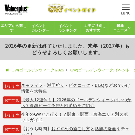
MENU
イベント
イベント
エリアから探
カテゴリ別
最新
カレンダー
ランキング
す
おすすめ
ニュース
2026年の更新は終了いたしました。来年（2027年）も
どうぞよろしくお願いします。
GW(ゴールデンウィーク)2026
GW(ゴールデンウィーク)イベント
ネモフィラ
・
潮干狩り
・
ピクニック
・
BBQ
などおでかけ
おすすめ
情報を大特集
【最大12連休も】2026年のゴールデンウィークはいつか
おすすめ
ら？混雑ピーク予想と回避術をご紹介
今年のGWどこ行く！？関東・関西・東海エリア別スポ
おすすめ
ットガイド
【おうち時間】
おすすめの過ごし方
と
話題の漫画
をチェ
おすすめ
ック！