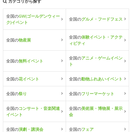
カテゴリから探す
全国の
GW(ゴールデンウィー
全国の
グルメ・フードフェス
ク)イベント
全国の
体験イベント・アクテ
全国の
物産展
ィビティ
全国の
アニメ・ゲームイベン
全国の
無料イベント
ト
全国の
花イベント
全国の
動物ふれあいイベント
全国の
祭り
全国の
フリーマーケット
全国の
コンサート・音楽関連
全国の
美術展・博物展・展示
イベント
会
全国の
演劇・講演会
全国の
フェア