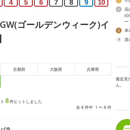
小
1
4
5
6
7
8
9
10
花
2
(G
ー
木) GW(ゴールデンウィーク)イ
串
3
】
道
4
京都府
大阪府
兵庫県
最近見
ん。
8
ント
件ヒットしました
全 8 件中 1 〜 8 件
ツバタ