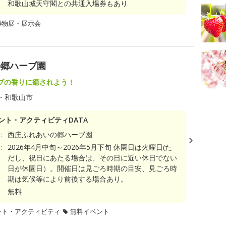
和歌山城天守閣との共通入場券もあり
博物展・展示会
の郷ハーブ園
ブの香りに癒されよう！
・和歌山市
ント・アクティビティDATA
：
西庄ふれあいの郷ハーブ園
：
2026年4月中旬～2026年5月下旬 休園日は火曜日(た
だし、祝日にあたる場合は、その日に近い休日でない
日が休園日）。開催日は見ごろ時期の目安、見ごろ時
期は気候等により前後する場合あり。
無料
ント・アクティビティ
無料イベント