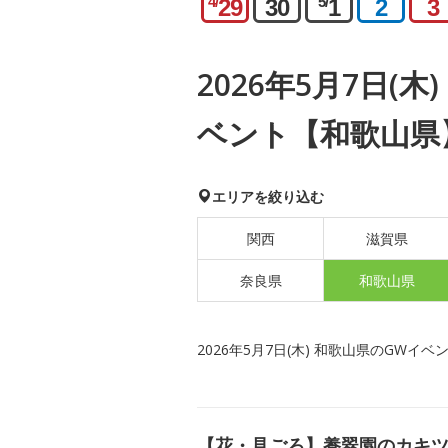
4/
5/
29
30
1
2
3
2026年5月7日(
ベント【和歌山県
エリアを絞り込む
関西
滋賀県
奈良県
和歌山県
2026年5月7日(木) 和歌山県のGWイベ
【花・見ごろ】養翠園のカキ