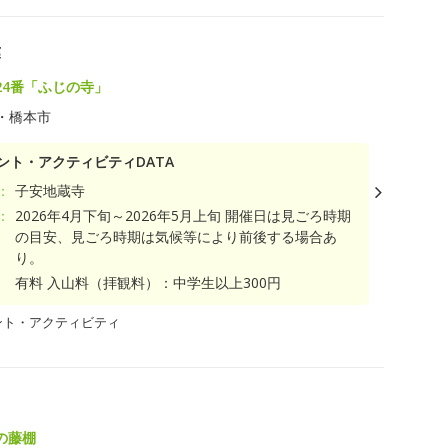
藤
24番「ふじの寺」
・橋本市
ント・アクティビティDATA
：
子安地蔵寺
：
2026年4月下旬～2026年5月上旬 開催日は見ごろ時期
の目安、見ごろ時期は気候等により前後する場合あ
り。
有料 入山料（拝観料）：中学生以上300円
ント・アクティビティ
の藤棚