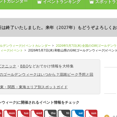
ントカレンダー
イベントランキング
スポットラ
更新は終了いたしました。来年（2027年）もどうぞよろしく
ールデンウィーク)イベントカレンダー
2026年5月7日(木) 全国のGW(ゴールデン
ンウィーク)イベント
2026年5月7日(木) 和歌山県のGW(ゴールデンウィーク)イベン
ピクニック
・
BBQ
などおでかけ情報を大特集
6年のゴールデンウィークはいつから？混雑ピーク予想と回
関東・関西・東海エリア別スポットガイド
ンウィーク)に開催されるイベント情報をチェック
n
mon
tue
wed
thu
fri
sat
sun