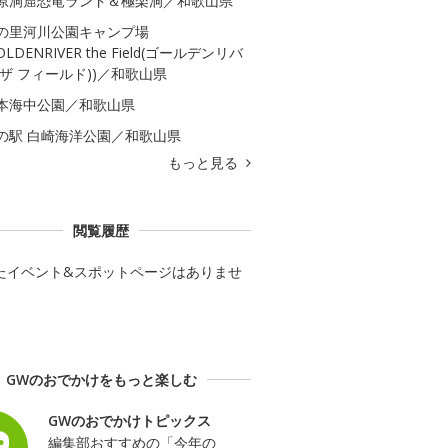
原洞窟恐竜ランド＆極楽洞／和歌山県
の里河川公園キャンプ場
OLDENRIVER the Field(ゴールデンリバ
 ザ フィールド))／和歌山県
本海中公園／和歌山県
の駅 白崎海洋公園／和歌山県
もっと見る
閲覧履歴
たイベント&スポットページはありませ
GWのおでかけをもっと楽しむ
GWのおでかけトピックス
編集部おすすめの「今年の