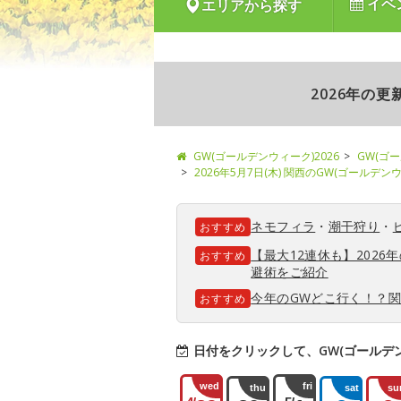
イベ
エリアから探す
2026年の
GW(ゴールデンウィーク)2026
GW(ゴ
2026年5月7日(木) 関西のGW(ゴールデ
ネモフィラ
・
潮干狩り
・
おすすめ
【最大12連休も】202
おすすめ
避術をご紹介
今年のGWどこ行く！？
おすすめ
日付をクリックして、GW(ゴールデ
wed
fri
thu
sat
su