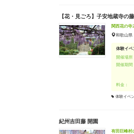
【花・見ごろ】子安地蔵寺の
関西花の寺
和歌山県
体験イベ
開催場所
開催期間
料金：
体験イベ
紀州吉田藤 開園
有田巨峰村