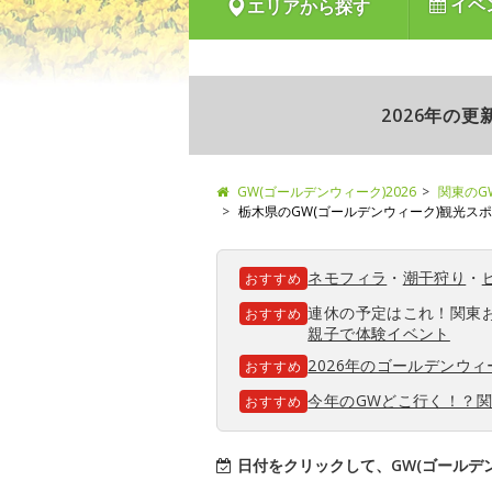
イベ
エリアから探す
2026年の
GW(ゴールデンウィーク)2026
関東のG
栃木県のGW(ゴールデンウィーク)観光ス
ネモフィラ
・
潮干狩り
・
おすすめ
連休の予定はこれ！関東
おすすめ
親子で体験イベント
2026年のゴールデンウ
おすすめ
今年のGWどこ行く！？
おすすめ
日付をクリックして、GW(ゴールデ