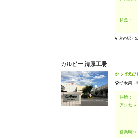
料金：
道の駅・SA
カルビー 清原工場
かっぱえび
栃木県・
住所：
アクセス
営業時間