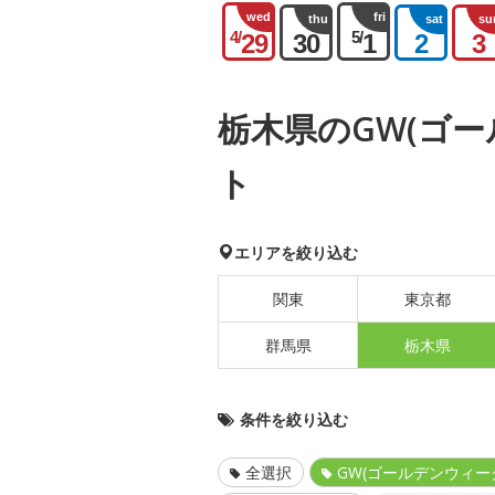
wed
fri
thu
sat
su
4/
5/
29
30
1
2
3
栃木県のGW(ゴ
ト
エリアを絞り込む
関東
東京都
群馬県
栃木県
条件を絞り込む
全選択
GW(ゴールデンウィー