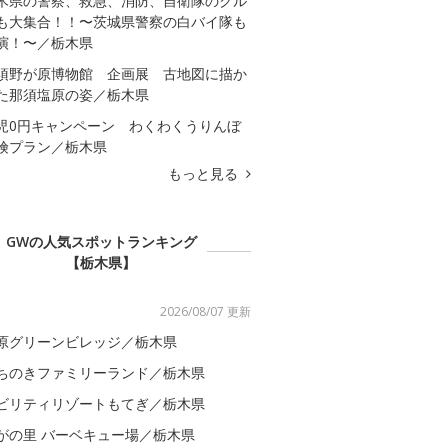
木県の警察、救急、消防、自衛隊のクル
も大集合！！〜茨城県警察の白バイ隊も
演！〜／栃木県
須野が原博物館 企画展 古地図に描か
た那須塩原の姿／栃木県
児0円キャンペーン わくわくうりんぼ
険プラン／栃木県
もっと見る
GWの人気スポットランキング
【栃木県】
2026/08/07 更新
原グリーンビレッジ／栃木県
ちのきファミリーランド／栃木県
ビリティリゾートもてぎ／栃木県
がの里 バーベキュー場／栃木県