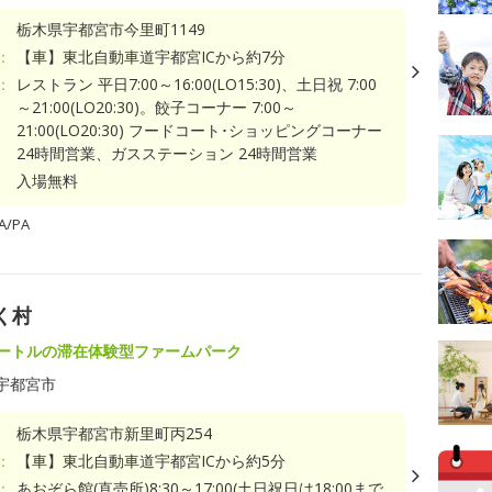
栃木県宇都宮市今里町1149
：
【車】東北自動車道宇都宮ICから約7分
：
レストラン 平日7:00～16:00(LO15:30)、土日祝 7:00
～21:00(LO20:30)。餃子コーナー 7:00～
21:00(LO20:30) フードコート･ショッピングコーナー
24時間営業、ガスステーション 24時間営業
入場無料
/PA
く村
メートルの滞在体験型ファームパーク
宇都宮市
栃木県宇都宮市新里町丙254
：
【車】東北自動車道宇都宮ICから約5分
：
あおぞら館(直売所)8:30～17:00(土日祝日は18:00まで