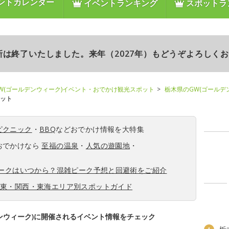
ントカレンダー
イベントランキング
スポットラ
更新は終了いたしました。来年（2027年）もどうぞよろしく
W(ゴールデンウィーク)イベント・おでかけ観光スポット
栃木県のGW(ゴールデ
ポット
ピクニック
・
BBQ
などおでかけ情報を大特集
おでかけなら
至福の温泉
・
人気の遊園地
・
ィークはいつから？混雑ピーク予想と回避術をご紹介
関東・関西・東海エリア別スポットガイド
ンウィーク)に開催されるイベント情報をチェック