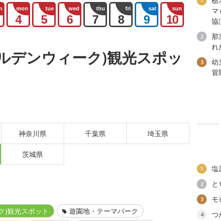
栃
1
n
mon
tue
wed
thu
fri
sat
sun
マ
4
5
6
7
8
9
10
協
那
2
れ
ールデンウィーク)観光スポッ
幼
3
冒
神奈川県
千葉県
埼玉県
茨城県
塩
1
と
2
モ
3
ク)観光スポット
遊園地・テーマパーク
つ
4