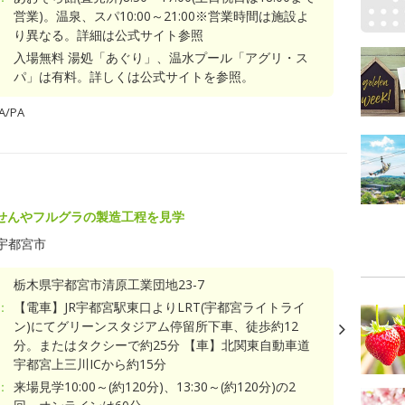
営業)。温泉、スパ10:00～21:00※営業時間は施設よ
り異なる。詳細は公式サイト参照
入場無料 湯処「あぐり」、温水プール「アグリ・ス
パ」は有料。詳しくは公式サイトを参照。
/PA
せんやフルグラの製造工程を見学
宇都宮市
栃木県宇都宮市清原工業団地23-7
：
【電車】JR宇都宮駅東口よりLRT(宇都宮ライトライ
ン)にてグリーンスタジアム停留所下車、徒歩約12
分。またはタクシーで約25分 【車】北関東自動車道
宇都宮上三川ICから約15分
：
来場見学10:00～(約120分)、13:30～(約120分)の2