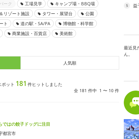
パーク
工場見学
キャンプ場・BBQ場
益
5
＆リゾート施設
タワー・展望台
公園
ート
道の駅・SA/PA
博物館・科学館
商業施設・百貨店
美術館
最近見
ん。
人気順
181
スポット
件ヒットしました
全 181 件中 1 〜 10 件
らではの餃子ドッグに注目
宇都宮市