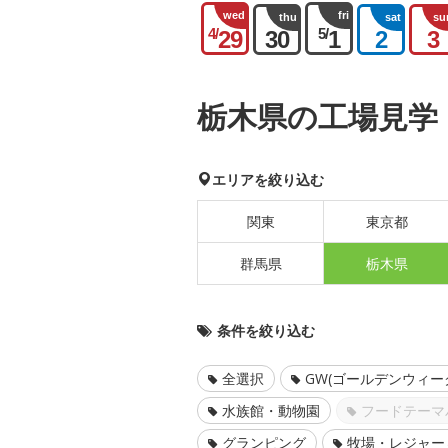
wed
fri
thu
sat
su
4/
5/
29
30
1
2
3
栃木県の工場見学
エリアを絞り込む
関東
東京都
群馬県
栃木県
条件を絞り込む
全選択
GW(ゴールデンウィー
水族館・動物園
フードテーマ
グランピング
牧場・レジャー