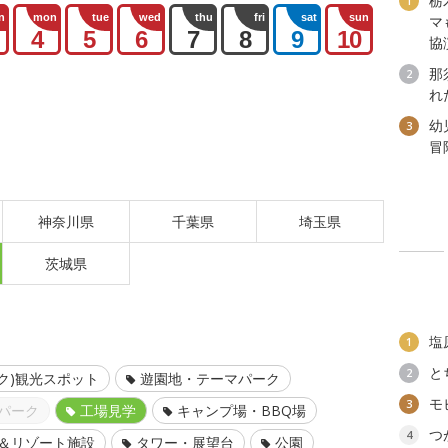
栃
1
n
mon
tue
wed
thu
fri
sat
sun
マ
4
5
6
7
8
9
10
協
那
2
れ
幼
3
冒
神奈川県
千葉県
埼玉県
茨城県
塩
1
と
2
ク)観光スポット
遊園地・テーマパーク
モ
3
パーク
工場見学
キャンプ場・BBQ場
つ
4
＆リゾート施設
タワー・展望台
公園