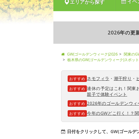
イベ
エリアから探す
2026年の
GW(ゴールデンウィーク)2026
関東のG
栃木県のGW(ゴールデンウィーク)スポット
ネモフィラ
・
潮干狩り
・
おすすめ
連休の予定はこれ！関東
おすすめ
親子で体験イベント
2026年のゴールデンウ
おすすめ
今年のGWどこ行く！？
おすすめ
日付をクリックして、GW(ゴールデ