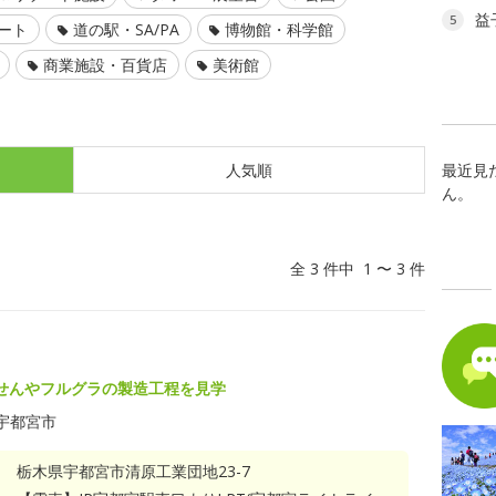
益
5
ート
道の駅・SA/PA
博物館・科学館
商業施設・百貨店
美術館
最近見
人気順
ん。
全 3 件中 1 〜 3 件
せんやフルグラの製造工程を見学
宇都宮市
栃木県宇都宮市清原工業団地23-7