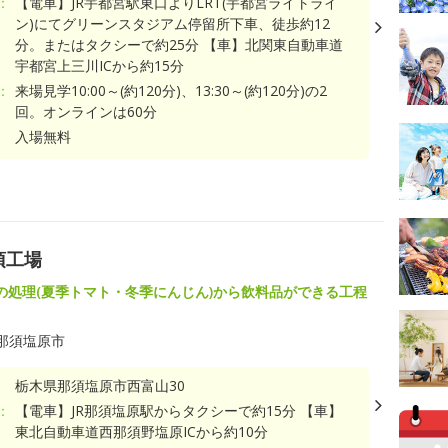
：
【電車】JR宇都宮駅東口よりLRT(宇都宮ライトライ
ン)にてグリーンスタジアム停留所下車、徒歩約12
分。またはタクシーで約25分 【車】北関東自動車道
宇都宮上三川ICから約15分
：
来場見学10:00～(約120分)、13:30～(約120分)の2
回。オンラインは60分
入場無料
須工場
の処理(夏季トマト・冬季にんじん)から飲料品ができる工程
那須塩原市
栃木県那須塩原市西富山30
：
【電車】JR那須塩原駅からタクシーで約15分 【車】
東北自動車道西那須野塩原ICから約10分