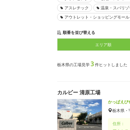
アスレチック
温泉・スパリゾ
アウトレット・ショッピングモール
順番を並び替える
エリア順
3
栃木県の工場見学
件ヒットしました
カルビー 清原工場
かっぱえび
栃木県・
住所：