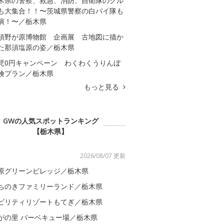
木県の警察、救急、消防、自衛隊のクル
も大集合！！〜茨城県警察の白バイ隊も
演！〜／栃木県
須野が原博物館 企画展 古地図に描か
た那須塩原の姿／栃木県
児0円キャンペーン わくわくうりんぼ
険プラン／栃木県
もっと見る
GWの人気スポットランキング
【栃木県】
2026/08/07 更新
原グリーンビレッジ／栃木県
ちのきファミリーランド／栃木県
ビリティリゾートもてぎ／栃木県
がの里 バーベキュー場／栃木県