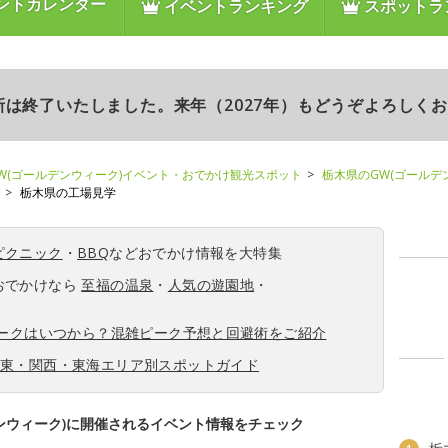
ントカレンダー
イベントランキング
スポットラ
更新は終了いたしました。来年（2027年）もどうぞよろしく
W(ゴールデンウィーク)イベント・おでかけ観光スポット
栃木県のGW(ゴールデ
栃木県の工場見学
ピクニック
・
BBQ
などおでかけ情報を大特集
おでかけなら
至福の温泉
・
人気の遊園地
・
ィークはいつから？混雑ピーク予想と回避術をご紹介
関東・関西・東海エリア別スポットガイド
ンウィーク)に開催されるイベント情報をチェック