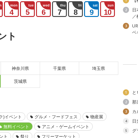
【
1
n
mon
tue
wed
thu
fri
sat
sun
日
2
4
5
6
7
8
9
10
／
U
3
ベ
ント
神奈川県
千葉県
埼玉県
茨城県
と
1
那
2
カ
3
ク)イベント
グルメ・フードフェス
物産展
日
4
無料イベント
アニメ・ゲームイベント
グ
5
ント
祭り
フリーマーケット