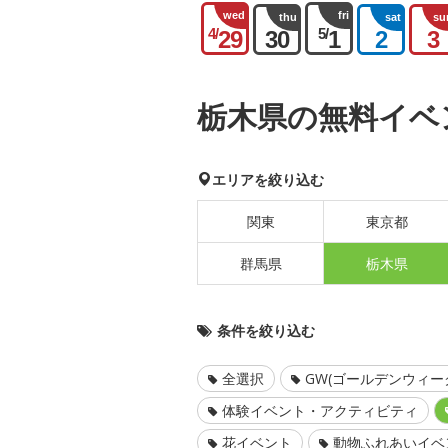
wed
fri
thu
sat
su
4/
5/
29
30
1
2
3
栃木県の無料イベ
エリアを絞り込む
関東
東京都
群馬県
栃木県
条件を絞り込む
全選択
GW(ゴールデンウィー
体験イベント・アクティビティ
花イベント
動物ふれあいイベ