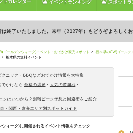
ントカレンダー
イベントランキング
スポットラ
更新は終了いたしました。来年（2027年）もどうぞよろしく
W(ゴールデンウィーク)イベント・おでかけ観光スポット
栃木県のGW(ゴールデ
栃木県の無料イベント
ピクニック
・
BBQ
などおでかけ情報を大特集
おでかけなら
至福の温泉
・
人気の遊園地
・
ィークはいつから？混雑ピーク予想と回避術をご紹介
関東・関西・東海エリア別スポットガイド
ンウィーク)に開催されるイベント情報をチェック