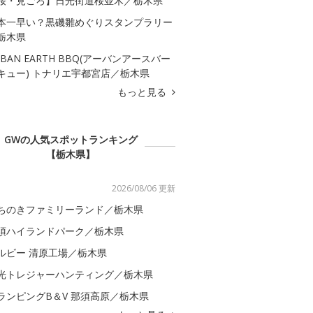
桜・見ごろ】日光街道桜並木／栃木県
本一早い？黒磯雛めぐりスタンプラリー
栃木県
RBAN EARTH BBQ(アーバンアースバー
キュー) トナリエ宇都宮店／栃木県
もっと見る
GWの人気スポットランキング
【栃木県】
2026/08/06 更新
ちのきファミリーランド／栃木県
須ハイランドパーク／栃木県
ルビー 清原工場／栃木県
光トレジャーハンティング／栃木県
ランピングB＆V 那須高原／栃木県