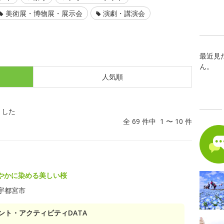
美術展・博物展・展示会
演劇・講演会
最近見
ん。
人気順
ました
全 69 件中 1 〜 10 件
やかに染める美しい桜
宇都宮市
ント・アクティビティDATA