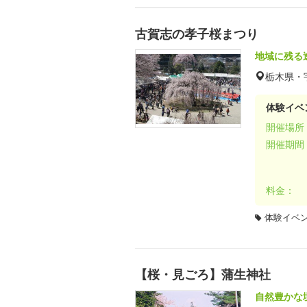
古賀志の孝子桜まつり
地域に残る
栃木県・
体験イベ
開催場所
開催期間
料金：
体験イベ
【桜・見ごろ】蒲生神社
自然豊かな