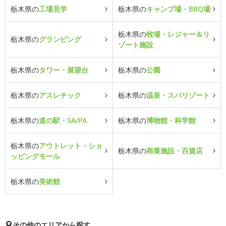
栃木県の
工場見学
栃木県の
キャンプ場・BBQ場
栃木県の
牧場・レジャー＆リ
栃木県の
グランピング
ゾート施設
栃木県の
タワー・展望台
栃木県の
公園
栃木県の
アスレチック
栃木県の
温泉・スパリゾート
栃木県の
道の駅・SA/PA
栃木県の
博物館・科学館
栃木県の
アウトレット・ショ
栃木県の
商業施設・百貨店
ッピングモール
栃木県の
美術館
その他のエリアから探す