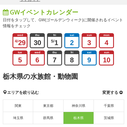
GWイベントカレンダー
日付をタップして、GW(ゴールデンウィーク)に開催されるイベント
情報をチェック
wed
thu
fri
sat
sun
mon
4/
29
30
5/
1
2
3
4
tue
wed
thu
fri
sat
sun
5
6
7
8
9
10
栃木県の水族館・動物園
エリアを絞り込む
変更する
関東
東京都
神奈川県
千葉県
埼玉県
群馬県
栃木県
茨城県