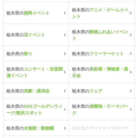
栃木県の
アニメ・ゲームイベ
栃木県の
無料イベント
ント
栃木県の
動物ふれあいイベン
栃木県の
花イベント
ト
栃木県の
祭り
栃木県の
フリーマーケット
栃木県の
コンサート・音楽関
栃木県の
美術展・博物展・展
連イベント
示会
栃木県の
演劇・講演会
栃木県の
フェア
栃木県の
GW(ゴールデンウィ
栃木県の
遊園地・テーマパー
ーク)観光スポット
ク
栃木県の
水族館・動物園
栃木県の
フードテーマパーク