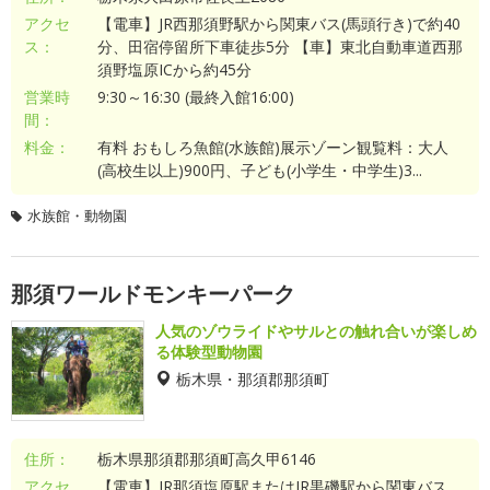
アクセ
【電車】JR西那須野駅から関東バス(馬頭行き)で約40
ス：
分、田宿停留所下車徒歩5分 【車】東北自動車道西那
須野塩原ICから約45分
営業時
9:30～16:30 (最終入館16:00)
間：
料金：
有料 おもしろ魚館(水族館)展示ゾーン観覧料：大人
(高校生以上)900円、子ども(小学生・中学生)3...
水族館・動物園
那須ワールドモンキーパーク
人気のゾウライドやサルとの触れ合いが楽しめ
る体験型動物園
栃木県・那須郡那須町
住所：
栃木県那須郡那須町高久甲6146
アクセ
【電車】JR那須塩原駅またはJR黒磯駅から関東バス