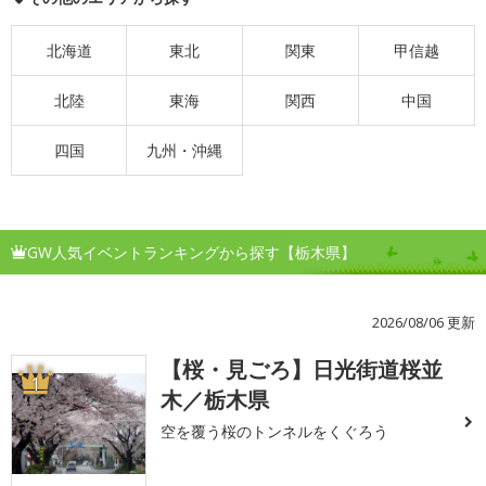
北海道
東北
関東
甲信越
北陸
東海
関西
中国
四国
九州・沖縄
GW人気イベントランキングから探す【栃木県】
2026/08/06 更新
【桜・見ごろ】日光街道桜並
1
木／栃木県
空を覆う桜のトンネルをくぐろう