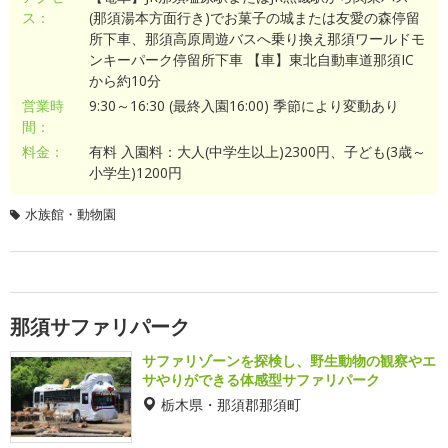
ス：
(那須湯本方面行き)でお菓子の城または友愛の森停留
所下車、那須高原周遊バスへ乗り換え那須ワールドモ
ンキーパーク停留所下車 【車】東北自動車道那須IC
から約10分
営業時
9:30～16:30 (最終入園16:00) 季節により変動あり
間：
料金：
有料 入園料：大人(中学生以上)2300円、子ども(3歳～
小学生)1200円
水族館・動物園
那須サファリパーク
サファリゾーンを探検し、野生動物の観察やエ
サやりができる体感型サファリパーク
栃木県・那須郡那須町