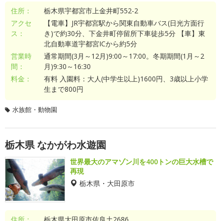
住所：
栃木県宇都宮市上金井町552-2
アクセ
【電車】JR宇都宮駅から関東自動車バス(日光方面行
ス：
き)で約30分、下金井町停留所下車徒歩5分 【車】東
北自動車道宇都宮ICから約5分
営業時
通常期間(3月～12月)9:00～17:00。冬期期間(1月～2
間：
月)9:30～16:30
料金：
有料 入園料：大人(中学生以上)1600円、3歳以上小学
生まで800円
水族館・動物園
栃木県 なかがわ水遊園
世界最大のアマゾン川を400トンの巨大水槽で
再現
栃木県・大田原市
住所：
栃木県大田原市佐良土2686