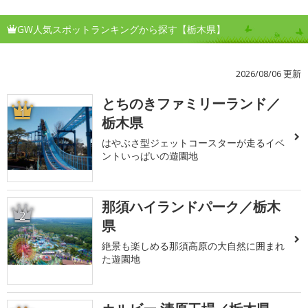
GW人気スポットランキングから探す【栃木県】
2026/08/06 更新
とちのきファミリーランド／
1
栃木県
はやぶさ型ジェットコースターが走るイベ
ントいっぱいの遊園地
那須ハイランドパーク／栃木
2
県
絶景も楽しめる那須高原の大自然に囲まれ
た遊園地