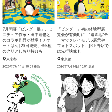
7月開幕「ピングー展」、ミ
「ピングー」初の体験型展
ニチュア作家・田中達也と
覧会が有楽町に！“遊園地”テ
のコラボ作品が登場！チケ
ーマでクレイモデル展示や
ットは5月23日発売、全5種
フォトスポット、JR上野駅で
のクリアしおり特典も
は先行映像も
東京都
東京都
2026年7月14日 10:01 更新
2026年7月14日 10:01 更新