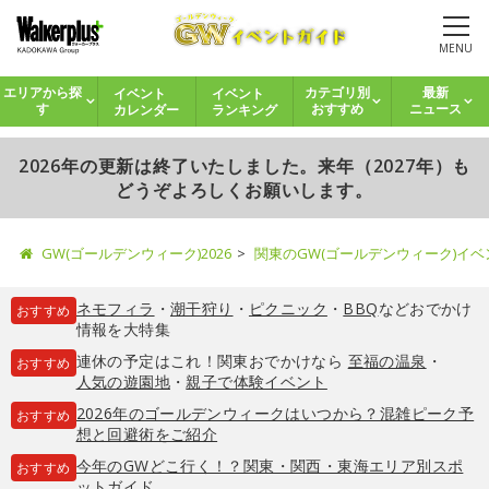
MENU
イベント
イベント
エリアから探
カテゴリ別
最新
カレンダー
ランキング
す
おすすめ
ニュース
2026年の更新は終了いたしました。来年（2027年）も
どうぞよろしくお願いします。
GW(ゴールデンウィーク)2026
関東のGW(ゴールデンウィーク)イ
ネモフィラ
・
潮干狩り
・
ピクニック
・
BBQ
などおでかけ
おすすめ
情報を大特集
連休の予定はこれ！関東おでかけなら
至福の温泉
・
おすすめ
人気の遊園地
・
親子で体験イベント
2026年のゴールデンウィークはいつから？混雑ピーク予
おすすめ
想と回避術をご紹介
今年のGWどこ行く！？関東・関西・東海エリア別スポ
おすすめ
ットガイド