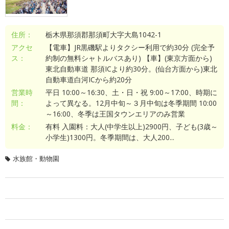
住所：
栃木県那須郡那須町大字大島1042-1
アクセ
【電車】JR黒磯駅よりタクシー利用で約30分 (完全予
ス：
約制の無料シャトルバスあり) 【車】(東京方面から)
東北自動車道 那須ICより約30分。(仙台方面から)東北
自動車道白河ICから約20分
営業時
平日 10:00～16:30、土・日・祝 9:00～17:00、時期に
間：
よって異なる。12月中旬～３月中旬は冬季期間 10:00
～16:00、冬季は王国タウンエリアのみ営業
料金：
有料 入園料：大人(中学生以上)2900円、子ども(3歳～
小学生)1300円。冬季期間は、大人200...
水族館・動物園