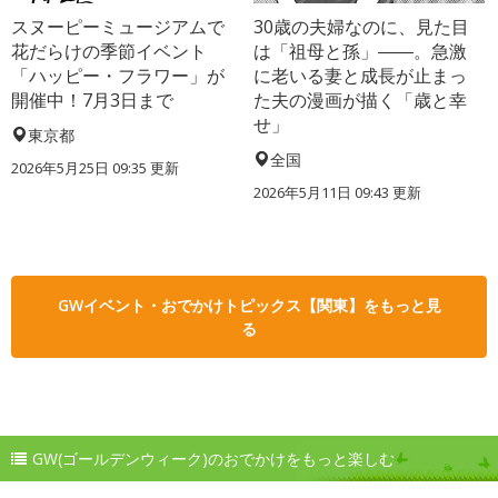
スヌーピーミュージアムで
30歳の夫婦なのに、見た目
花だらけの季節イベント
は「祖母と孫」――。急激
「ハッピー・フラワー」が
に老いる妻と成長が止まっ
開催中！7月3日まで
た夫の漫画が描く「歳と幸
せ」
東京都
全国
2026年5月25日 09:35 更新
2026年5月11日 09:43 更新
GWイベント・おでかけトピックス【関東】をもっと見
る
GW(ゴールデンウィーク)のおでかけをもっと楽しむ