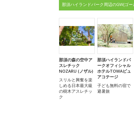
那須ハイランドパーク周辺のGW(ゴー
那須の森の空中ア
那須ハイランドパ
スレチック
ークオフィシャル
NOZARU (ノザル)
ホテルTOWAピュ
アコテージ
スリルと興奮を楽
しめる日本最大級
子ども無料の宿で
の樹木アスレチッ
避暑旅
ク