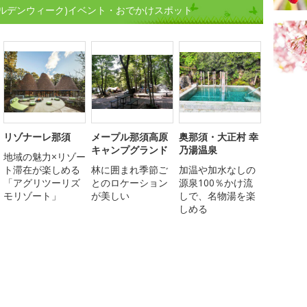
ルデンウィーク)イベント・おでかけスポット
リゾナーレ那須
メープル那須高原
奥那須・大正村 幸
キャンプグランド
乃湯温泉
地域の魅力×リゾー
ト滞在が楽しめる
林に囲まれ季節ご
加温や加水なしの
「アグリツーリズ
とのロケーション
源泉100％かけ流
モリゾート」
が美しい
しで、名物湯を楽
しめる