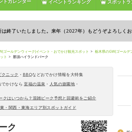
ントカレンダー
イベントランキング
スポットラ
更新は終了いたしました。来年（2027年）もどうぞよろしく
W(ゴールデンウィーク)イベント・おでかけ観光スポット
栃木県のGW(ゴールデ
ポット
那須ハイランドパーク
ピクニック
・
BBQ
などおでかけ情報を大特集
おでかけなら
至福の温泉
・
人気の遊園地
・
ィークはいつから？混雑ピーク予想と回避術をご紹介
関東・関西・東海エリア別スポットガイド
ーク