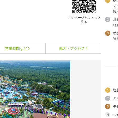
栃
1
マ
協
このページをスマホで
那
2
見る
れ
幼
3
冒
営業時間など
地図・アクセス
塩
1
と
2
モ
3
つ
4