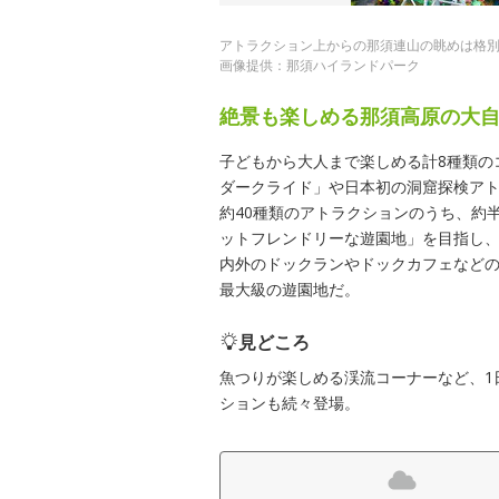
アトラクション上からの那須連山の眺めは格
画像提供：那須ハイランドパーク
絶景も楽しめる那須高原の大
子どもから大人まで楽しめる計8種類の
ダークライド」や日本初の洞窟探検アトラ
約40種類のアトラクションのうち、約
ットフレンドリーな遊園地」を目指し
内外のドックランやドックカフェなど
最大級の遊園地だ。
見どころ
魚つりが楽しめる渓流コーナーなど、1
ションも続々登場。