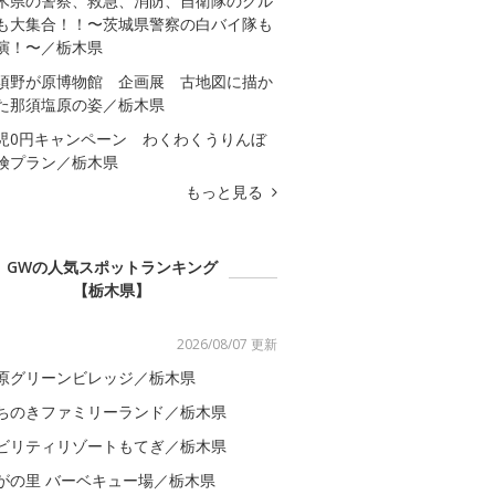
木県の警察、救急、消防、自衛隊のクル
も大集合！！〜茨城県警察の白バイ隊も
演！〜／栃木県
須野が原博物館 企画展 古地図に描か
た那須塩原の姿／栃木県
児0円キャンペーン わくわくうりんぼ
険プラン／栃木県
もっと見る
GWの人気スポットランキング
【栃木県】
2026/08/07 更新
原グリーンビレッジ／栃木県
ちのきファミリーランド／栃木県
ビリティリゾートもてぎ／栃木県
がの里 バーベキュー場／栃木県