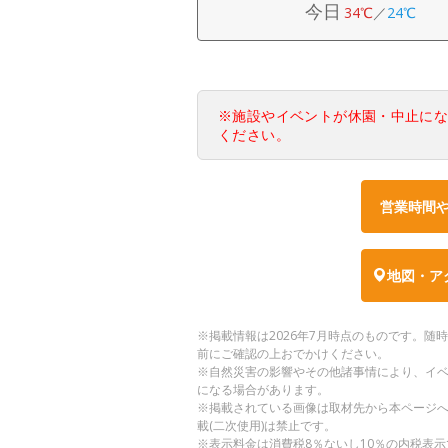
今日
34℃
／
24℃
※施設やイベントが休園・中止に
ください。
営業時間
地図・ア
※掲載情報は2026年7月時点のものです。
前にご確認の上おでかけください。
※自然災害の影響やその他諸事情により、イ
になる場合があります。
※掲載されている画像は取材先から本ページ
載(二次使用)は禁止です。
※表示料金は消費税8％ないし10％の内税表示