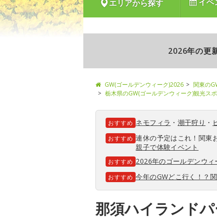
イベ
エリアから探す
2026年の
GW(ゴールデンウィーク)2026
関東のG
栃木県のGW(ゴールデンウィーク)観光ス
ネモフィラ
・
潮干狩り
・
おすすめ
連休の予定はこれ！関東
おすすめ
親子で体験イベント
2026年のゴールデンウ
おすすめ
今年のGWどこ行く！？
おすすめ
那須ハイランドパ