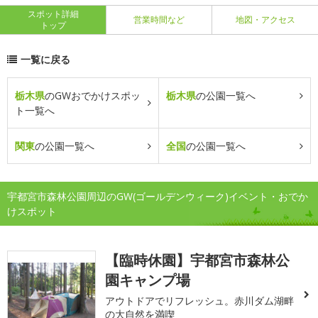
スポット詳細
営業時間など
地図・アクセス
トップ
一覧に戻る
栃木県
のGWおでかけスポッ
栃木県
の公園一覧へ
ト一覧へ
関東
の公園一覧へ
全国
の公園一覧へ
宇都宮市森林公園周辺のGW(ゴールデンウィーク)イベント・おでか
けスポット
【臨時休園】宇都宮市森林公
園キャンプ場
アウトドアでリフレッシュ。赤川ダム湖畔
の大自然を満喫