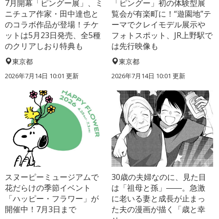
7月開幕「ピングー展」、ミ
「ピングー」初の体験型展
ニチュア作家・田中達也と
覧会が有楽町に！“遊園地”テ
のコラボ作品が登場！チケ
ーマでクレイモデル展示や
ットは5月23日発売、全5種
フォトスポット、JR上野駅で
のクリアしおり特典も
は先行映像も
東京都
東京都
2026年7月14日 10:01 更新
2026年7月14日 10:01 更新
スヌーピーミュージアムで
30歳の夫婦なのに、見た目
花だらけの季節イベント
は「祖母と孫」――。急激
「ハッピー・フラワー」が
に老いる妻と成長が止まっ
開催中！7月3日まで
た夫の漫画が描く「歳と幸