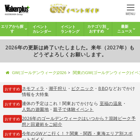
MENU
イベント
イベント
エリアから探
カテゴリ別
最新
カレンダー
ランキング
す
おすすめ
ニュース
2026年の更新は終了いたしました。来年（2027年）も
どうぞよろしくお願いします。
GW(ゴールデンウィーク)2026
関東のGW(ゴールデンウィーク)イ
ネモフィラ
・
潮干狩り
・
ピクニック
・
BBQ
などおでかけ
おすすめ
情報を大特集
連休の予定はこれ！関東おでかけなら
至福の温泉
・
おすすめ
人気の遊園地
・
親子で体験イベント
2026年のゴールデンウィークはいつから？混雑ピーク予
おすすめ
想と回避術をご紹介
今年のGWどこ行く！？関東・関西・東海エリア別スポ
おすすめ
ットガイド