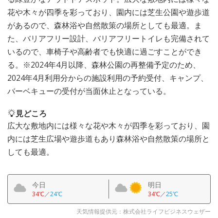
花や木々が四季を彩っており、園内には芝生公園や遊歩道
があるので、森林浴や自然散策の場所としても最適。ま
た、バリアフリー設計、バリアフリートイレも完備されて
いるので、車椅子や高齢者でも快適に過ごすことができ
る。※2024年4月以降、森林公園の再整備予定のため、
2024年4月利用分からの施設利用の予約受付、キャンプ、
バーベキューの受付が当面休止となっている。
見どころ
広大な敷地内には様々な花や木々が四季を彩っており、園
内には芝生広場や遊歩道もあり森林浴や自然散策の場所と
しても最適。
今日
明日
34℃
／
24℃
34℃
／
25℃
天気情報提供元：株式会社ライフビジネスウェザー