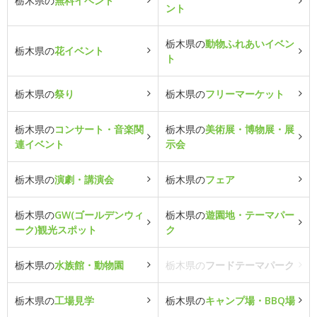
栃木県の
無料イベント
ント
栃木県の
動物ふれあいイベン
栃木県の
花イベント
ト
栃木県の
祭り
栃木県の
フリーマーケット
栃木県の
コンサート・音楽関
栃木県の
美術展・博物展・展
連イベント
示会
栃木県の
演劇・講演会
栃木県の
フェア
栃木県の
GW(ゴールデンウィ
栃木県の
遊園地・テーマパー
ーク)観光スポット
ク
栃木県の
水族館・動物園
栃木県の
フードテーマパーク
栃木県の
工場見学
栃木県の
キャンプ場・BBQ場