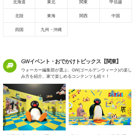
北海道
東北
関東
甲信越
北陸
東海
関西
中国
四国
九州・沖縄
GWイベント・おでかけトピックス【関東】
ウォーカー編集部が選ぶ、GW(ゴールデンウィーク)の楽し
み方を紹介。家で楽しめるコンテンツも続々！