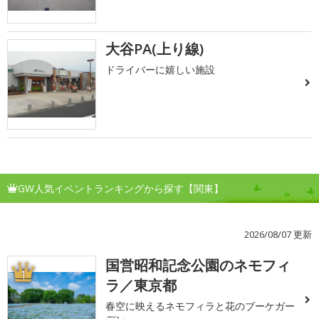
大谷PA(上り線)
ドライバーに嬉しい施設
GW人気イベントランキングから探す【関東】
2026/08/07 更新
国営昭和記念公園のネモフィ
1
ラ／東京都
春空に映えるネモフィラと花のブーケガー