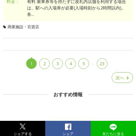
料金：
有料 乗車券等を持たずに改札内店舗を利用する場合
は、駅への入場券が必要(入場時刻から2時間以内)。
各...
商業施設・百貨店
…
1
2
3
4
5
23
次へ
おすすめ情報
シェアする
シェア
友だちに送る