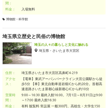
間：
料金：
入場無料
博物館・科学館
埼玉県立歴史と民俗の博物館
埼玉の人々の暮らしと文化に触れる
埼玉県・さいたま市大宮区
住所：
埼玉県さいたま市大宮区高鼻町4-219
アクセ
【電車】東武アーバンパークライン大宮公園駅から徒
ス：
歩5分 【車】東北自動車道岩槻ICから約20分。首都高
速道路さいたま新都心線新都心ICから約10分
営業時
9:00～16:30 最終入館16:00。7月1日～8月31日は9:00
間：
～17:00 最終入館16:30
料金：
有料 観覧料 常設展 一般300円、高校生・大学生150