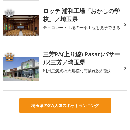
ロッテ 浦和工場「おかしの学
2
校」／埼玉県
チョコレート工場の一部工程を見学できる
三芳PA(上り線) Pasar(パサー
3
ル)三芳／埼玉県
利用度満点の大規模な商業施設が魅力
埼玉県のGW人気スポットランキング