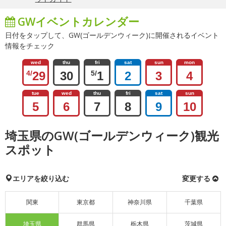
GWイベントカレンダー
日付をタップして、GW(ゴールデンウィーク)に開催されるイベント
情報をチェック
wed
thu
fri
sat
sun
mon
4/
29
30
5/
1
2
3
4
tue
wed
thu
fri
sat
sun
5
6
7
8
9
10
埼玉県のGW(ゴールデンウィーク)観光
スポット
エリアを絞り込む
変更する
関東
東京都
神奈川県
千葉県
埼玉県
群馬県
栃木県
茨城県