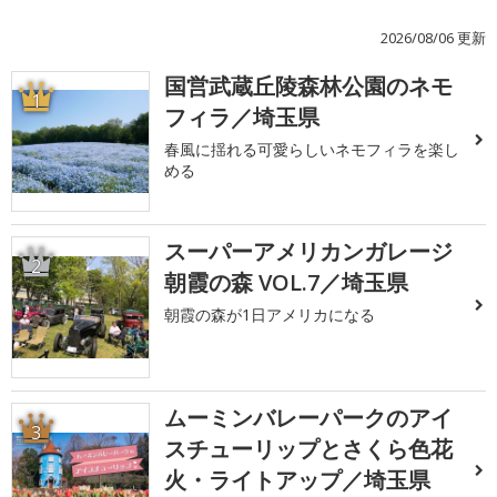
2026/08/06 更新
国営武蔵丘陵森林公園のネモ
1
フィラ／埼玉県
春風に揺れる可愛らしいネモフィラを楽し
める
スーパーアメリカンガレージ
2
朝霞の森 VOL.7／埼玉県
朝霞の森が1日アメリカになる
ムーミンバレーパークのアイ
3
スチューリップとさくら色花
火・ライトアップ／埼玉県