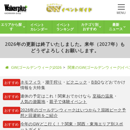
MENU
イベント
イベント
エリアから探
カテゴリ別
最新
カレンダー
ランキング
す
おすすめ
ニュース
2026年の更新は終了いたしました。来年（2027年）も
どうぞよろしくお願いします。
GW(ゴールデンウィーク)2026
関東のGW(ゴールデンウィーク)イ
ネモフィラ
・
潮干狩り
・
ピクニック
・
BBQ
などおでかけ
おすすめ
情報を大特集
連休の予定はこれ！関東おでかけなら
至福の温泉
・
おすすめ
人気の遊園地
・
親子で体験イベント
2026年のゴールデンウィークはいつから？混雑ピーク予
おすすめ
想と回避術をご紹介
今年のGWどこ行く！？関東・関西・東海エリア別スポ
おすすめ
ットガイド