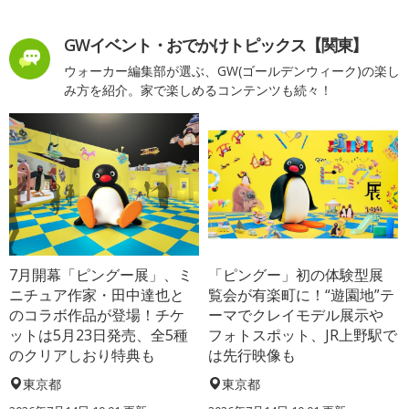
GWイベント・おでかけトピックス【関東】
ウォーカー編集部が選ぶ、GW(ゴールデンウィーク)の楽し
み方を紹介。家で楽しめるコンテンツも続々！
7月開幕「ピングー展」、ミ
「ピングー」初の体験型展
ニチュア作家・田中達也と
覧会が有楽町に！“遊園地”テ
のコラボ作品が登場！チケ
ーマでクレイモデル展示や
ットは5月23日発売、全5種
フォトスポット、JR上野駅で
のクリアしおり特典も
は先行映像も
東京都
東京都