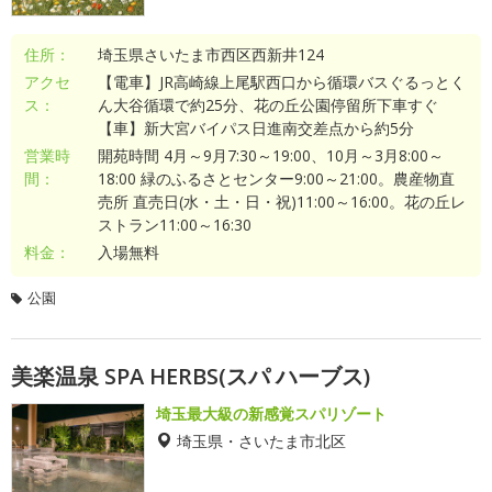
住所：
埼玉県さいたま市西区西新井124
アクセ
【電車】JR高崎線上尾駅西口から循環バスぐるっとく
ス：
ん大谷循環で約25分、花の丘公園停留所下車すぐ
【車】新大宮バイパス日進南交差点から約5分
営業時
開苑時間 4月～9月7:30～19:00、10月～3月8:00～
間：
18:00 緑のふるさとセンター9:00～21:00。農産物直
売所 直売日(水・土・日・祝)11:00～16:00。花の丘レ
ストラン11:00～16:30
料金：
入場無料
公園
美楽温泉 SPA HERBS(スパ ハーブス)
埼玉最大級の新感覚スパリゾート
埼玉県・さいたま市北区