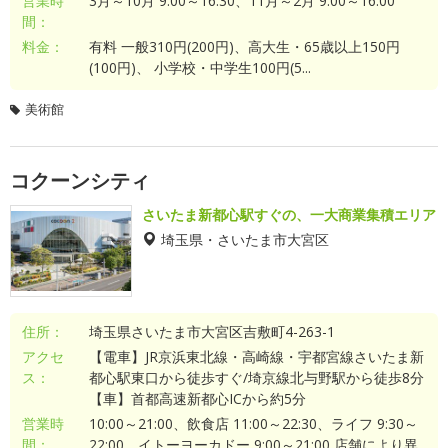
営業時
3月～10月 9:00～16:30、11月～2月 9:00～16:00
間：
料金：
有料 一般310円(200円)、高大生・65歳以上150円
(100円)、 小学校・中学生100円(5...
美術館
コクーンシティ
さいたま新都心駅すぐの、一大商業集積エリア
埼玉県・さいたま市大宮区
住所：
埼玉県さいたま市大宮区吉敷町4-263-1
アクセ
【電車】JR京浜東北線・高崎線・宇都宮線さいたま新
ス：
都心駅東口から徒歩すぐ/埼京線北与野駅から徒歩8分
【車】首都高速新都心ICから約5分
営業時
10:00～21:00、飲食店 11:00～22:30、ライフ 9:30～
間：
22:00、イトーヨーカドー 9:00～21:00 店舗により異