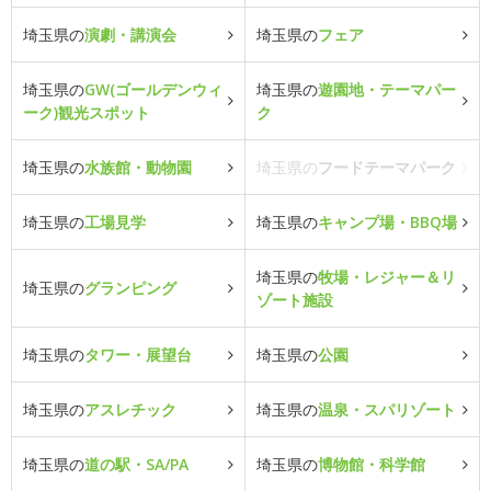
埼玉県の
演劇・講演会
埼玉県の
フェア
埼玉県の
GW(ゴールデンウィ
埼玉県の
遊園地・テーマパー
ーク)観光スポット
ク
埼玉県の
水族館・動物園
埼玉県の
フードテーマパーク
埼玉県の
工場見学
埼玉県の
キャンプ場・BBQ場
埼玉県の
牧場・レジャー＆リ
埼玉県の
グランピング
ゾート施設
埼玉県の
タワー・展望台
埼玉県の
公園
埼玉県の
アスレチック
埼玉県の
温泉・スパリゾート
埼玉県の
道の駅・SA/PA
埼玉県の
博物館・科学館