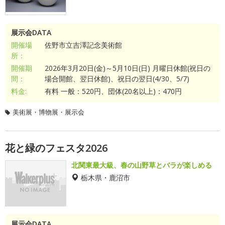
展示会DATA
開催場
佐野市立吉澤記念美術館
所：
開催期
2026年3月20日(金)～5月10日(日) 月曜日休館(祝日の
間：
場合開館、翌日休館)、祝日の翌日(4/30、5/7)
料金:
有料 一般：520円、団体(20名以上)：470円
美術展・博物展・展示会
花と緑のフェスタ2026
北関東最大級、春の山野草とバラが楽しめる
栃木県・鹿沼市
展示会DATA