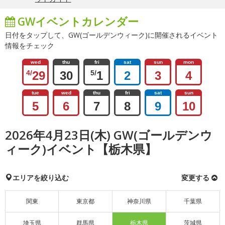
GWイベントカレンダー
日付をタップして、GW(ゴールデンウィーク)に開催されるイベント
情報をチェック
wed
thu
fri
sat
sun
mon
4/
29
30
5/
1
2
3
4
tue
wed
thu
fri
sat
sun
5
6
7
8
9
10
2026年4月23日(木) GW(ゴールデンウ
ィーク)イベント【栃木県】
エリアを絞り込む
変更する
関東
東京都
神奈川県
千葉県
埼玉県
群馬県
栃木県
茨城県