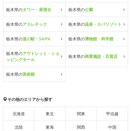
栃木県の
タワー・展望台
栃木県の
公園
栃木県の
アスレチック
栃木県の
温泉・スパリゾート
栃木県の
道の駅・SA/PA
栃木県の
博物館・科学館
栃木県の
アウトレット・ショ
栃木県の
商業施設・百貨店
ッピングモール
栃木県の
美術館
その他のエリアから探す
北海道
東北
関東
甲信越
北陸
東海
関西
中国