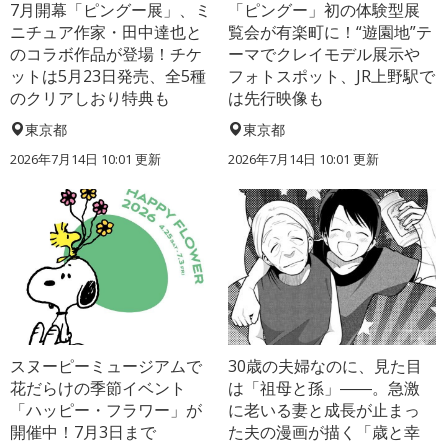
7月開幕「ピングー展」、ミ
「ピングー」初の体験型展
ニチュア作家・田中達也と
覧会が有楽町に！“遊園地”テ
のコラボ作品が登場！チケ
ーマでクレイモデル展示や
ットは5月23日発売、全5種
フォトスポット、JR上野駅で
のクリアしおり特典も
は先行映像も
東京都
東京都
2026年7月14日 10:01 更新
2026年7月14日 10:01 更新
スヌーピーミュージアムで
30歳の夫婦なのに、見た目
花だらけの季節イベント
は「祖母と孫」――。急激
「ハッピー・フラワー」が
に老いる妻と成長が止まっ
開催中！7月3日まで
た夫の漫画が描く「歳と幸