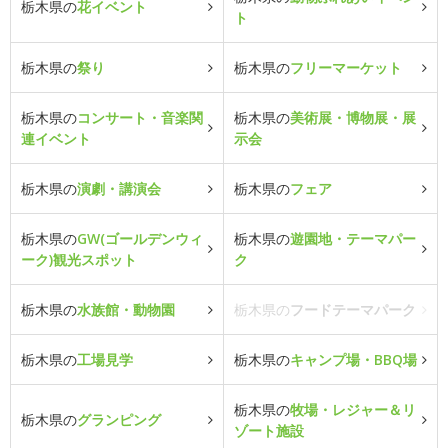
栃木県の
花イベント
ト
栃木県の
祭り
栃木県の
フリーマーケット
栃木県の
コンサート・音楽関
栃木県の
美術展・博物展・展
連イベント
示会
栃木県の
演劇・講演会
栃木県の
フェア
栃木県の
GW(ゴールデンウィ
栃木県の
遊園地・テーマパー
ーク)観光スポット
ク
栃木県の
水族館・動物園
栃木県の
フードテーマパーク
栃木県の
工場見学
栃木県の
キャンプ場・BBQ場
栃木県の
牧場・レジャー＆リ
栃木県の
グランピング
ゾート施設