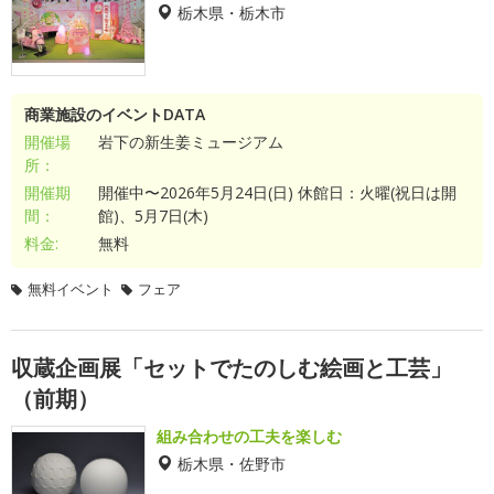
栃木県・栃木市
商業施設のイベントDATA
開催場
岩下の新生姜ミュージアム
所：
開催期
開催中〜2026年5月24日(日) 休館日：火曜(祝日は開
間：
館)、5月7日(木)
料金:
無料
無料イベント
フェア
収蔵企画展「セットでたのしむ絵画と工芸」
（前期）
組み合わせの工夫を楽しむ
栃木県・佐野市