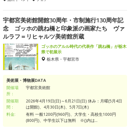
宇都宮美術館開館30周年・市制施行130周年記
念 ゴッホの跳ね橋と印象派の画家たち ヴァ
ルラフ＝リヒャルツ美術館所蔵
ゴッホのアルル時代の代表作「跳ね橋」が栃木
県で初展示
栃木県・宇都宮市
美術展・博物展DATA
開催場
宇都宮美術館
所：
開催期
2026年4月19日(日)～6月21日(日) 休み：月曜(5月4日
間：
は開館)、4月30日(木)、5月7日(木)
料金:
有料 一般1200円(960円)、大学生・高校生1000円
(800円)、中学生以下は無料 ※()内は...