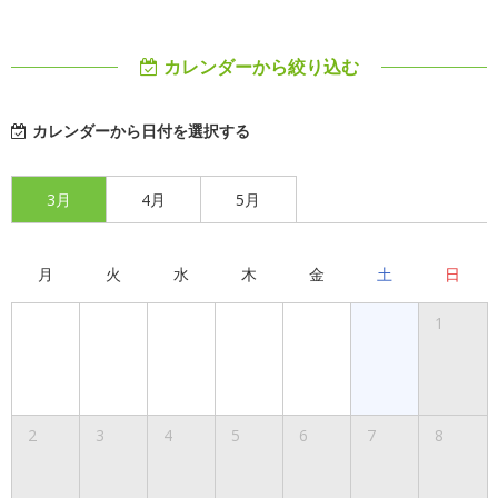
カレンダーから絞り込む
カレンダーから日付を選択する
3月
4月
5月
月
火
水
木
金
土
日
1
2
3
4
5
6
7
8