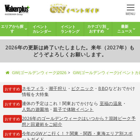
MENU
イベント
イベント
エリアから探
カテゴリ別
最新
カレンダー
ランキング
す
おすすめ
ニュース
2026年の更新は終了いたしました。来年（2027年）も
どうぞよろしくお願いします。
GW(ゴールデンウィーク)2026
GW(ゴールデンウィーク)イベント
ネモフィラ
・
潮干狩り
・
ピクニック
・
BBQ
などおでかけ
おすすめ
情報を大特集
連休の予定はこれ！関東おでかけなら
至福の温泉
・
おすすめ
人気の遊園地
・
親子で体験イベント
2026年のゴールデンウィークはいつから？混雑ピーク予
おすすめ
想と回避術をご紹介
今年のGWどこ行く！？関東・関西・東海エリア別スポ
おすすめ
ットガイド