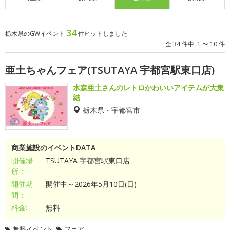
34
栃木県のGWイベント
件ヒットしました
全 34 件中 1 〜 10 件
亜土ちゃんフェア(TSUTAYA 宇都宮駅東口店)
水森亜土さんのレトロかわいいアイテムが大集
結
栃木県・宇都宮市
商業施設のイベントDATA
開催場
TSUTAYA 宇都宮駅東口店
所：
開催期
開催中～2026年5月10日(日)
間：
料金:
無料
無料イベント
フェア