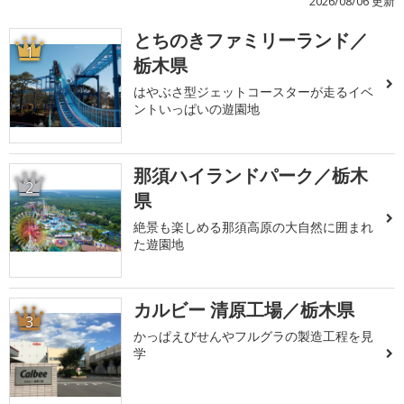
2026/08/06 更新
とちのきファミリーランド／
1
栃木県
はやぶさ型ジェットコースターが走るイベ
ントいっぱいの遊園地
那須ハイランドパーク／栃木
2
県
絶景も楽しめる那須高原の大自然に囲まれ
た遊園地
カルビー 清原工場／栃木県
3
かっぱえびせんやフルグラの製造工程を見
学