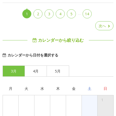
…
1
2
3
4
5
14
次へ
カレンダーから絞り込む
カレンダーから日付を選択する
3月
4月
5月
月
火
水
木
金
土
日
1