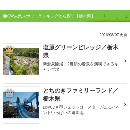
GW人気スポットランキングから探す【栃木県】
2026/08/07 更新
塩原グリーンビレッジ／栃木
1
県
新源泉開湯、2種類の源泉を満喫できるキ
ャンプ場
とちのきファミリーランド／
2
栃木県
はやぶさ型ジェットコースターが走るイベ
ントいっぱいの遊園地