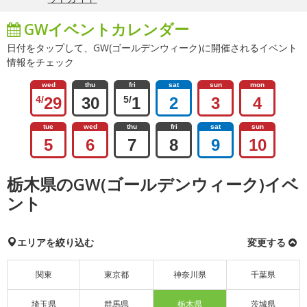
GWイベントカレンダー
日付をタップして、GW(ゴールデンウィーク)に開催されるイベント
情報をチェック
wed
thu
fri
sat
sun
mon
4/
29
30
5/
1
2
3
4
tue
wed
thu
fri
sat
sun
5
6
7
8
9
10
栃木県のGW(ゴールデンウィーク)イベ
ント
エリアを絞り込む
変更する
関東
東京都
神奈川県
千葉県
埼玉県
群馬県
栃木県
茨城県