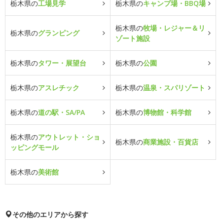
栃木県の
工場見学
栃木県の
キャンプ場・BBQ場
栃木県の
牧場・レジャー＆リ
栃木県の
グランピング
ゾート施設
栃木県の
タワー・展望台
栃木県の
公園
栃木県の
アスレチック
栃木県の
温泉・スパリゾート
栃木県の
道の駅・SA/PA
栃木県の
博物館・科学館
栃木県の
アウトレット・ショ
栃木県の
商業施設・百貨店
ッピングモール
栃木県の
美術館
その他のエリアから探す