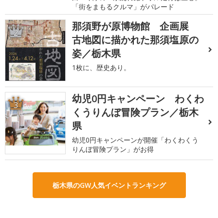
「街をまもるクルマ」がパレード
那須野が原博物館 企画展
2
古地図に描かれた那須塩原の
姿／栃木県
1枚に、歴史あり。
幼児0円キャンペーン わくわ
3
くうりんぼ冒険プラン／栃木
県
幼児0円キャンペーンが開催「わくわくう
りんぼ冒険プラン」がお得
栃木県のGW人気イベントランキング