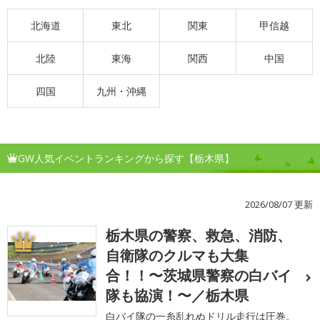
北海道
東北
関東
甲信越
北陸
東海
関西
中国
四国
九州・沖縄
GW人気イベントランキングから探す【栃木県】
2026/08/07 更新
栃木県の警察、救急、消防、
1
自衛隊のクルマも大集
合！！〜茨城県警察の白バイ
隊も協演！〜／栃木県
白バイ隊の一糸乱れぬドリル走行は圧巻。