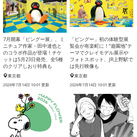
7月開幕「ピングー展」、ミ
「ピングー」初の体験型展
ニチュア作家・田中達也と
覧会が有楽町に！“遊園地”テ
のコラボ作品が登場！チケ
ーマでクレイモデル展示や
ットは5月23日発売、全5種
フォトスポット、JR上野駅で
のクリアしおり特典も
は先行映像も
東京都
東京都
2026年7月14日 10:01 更新
2026年7月14日 10:01 更新