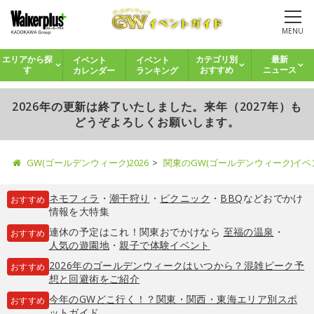
MENU
イベント
イベント
エリアから探
カテゴリ別
最新
カレンダー
ランキング
す
おすすめ
ニュース
2026年の更新は終了いたしました。来年（2027年）も
どうぞよろしくお願いします。
GW(ゴールデンウィーク)2026
関東のGW(ゴールデンウィーク)イ
ネモフィラ
・
潮干狩り
・
ピクニック
・
BBQ
などおでかけ
おすすめ
情報を大特集
連休の予定はこれ！関東おでかけなら
至福の温泉
・
おすすめ
人気の遊園地
・
親子で体験イベント
2026年のゴールデンウィークはいつから？混雑ピーク予
おすすめ
想と回避術をご紹介
今年のGWどこ行く！？関東・関西・東海エリア別スポ
おすすめ
ットガイド