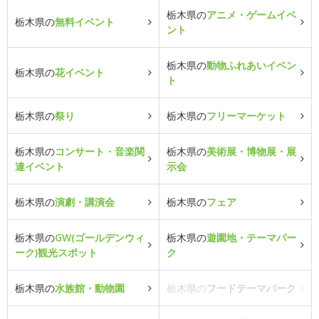
栃木県の
アニメ・ゲームイベ
栃木県の
無料イベント
ント
栃木県の
動物ふれあいイベン
栃木県の
花イベント
ト
栃木県の
祭り
栃木県の
フリーマーケット
栃木県の
コンサート・音楽関
栃木県の
美術展・博物展・展
連イベント
示会
栃木県の
演劇・講演会
栃木県の
フェア
栃木県の
GW(ゴールデンウィ
栃木県の
遊園地・テーマパー
ーク)観光スポット
ク
栃木県の
水族館・動物園
栃木県の
フードテーマパーク