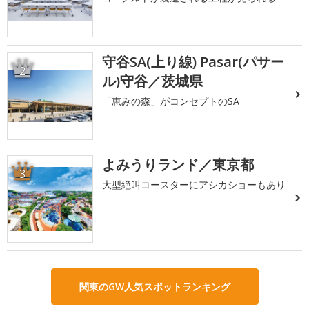
守谷SA(上り線) Pasar(パサー
2
ル)守谷／茨城県
「恵みの森」がコンセプトのSA
よみうりランド／東京都
3
大型絶叫コースターにアシカショーもあり
関東のGW人気スポットランキング