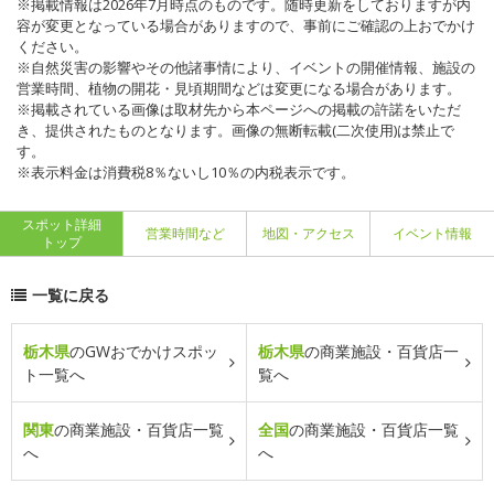
※掲載情報は2026年7月時点のものです。随時更新をしておりますが内
容が変更となっている場合がありますので、事前にご確認の上おでかけ
ください。
※自然災害の影響やその他諸事情により、イベントの開催情報、施設の
営業時間、植物の開花・見頃期間などは変更になる場合があります。
※掲載されている画像は取材先から本ページへの掲載の許諾をいただ
き、提供されたものとなります。画像の無断転載(二次使用)は禁止で
す。
※表示料金は消費税8％ないし10％の内税表示です。
スポット詳細
営業時間など
地図・アクセス
イベント情報
トップ
一覧に戻る
栃木県
のGWおでかけスポッ
栃木県
の商業施設・百貨店一
ト一覧へ
覧へ
関東
の商業施設・百貨店一覧
全国
の商業施設・百貨店一覧
へ
へ