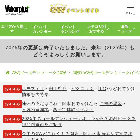
MENU
イベント
イベント
エリアから探
カテゴリ別
最新
カレンダー
ランキング
す
おすすめ
ニュース
2026年の更新は終了いたしました。来年（2027年）も
どうぞよろしくお願いします。
GW(ゴールデンウィーク)2026
関東のGW(ゴールデンウィーク)イ
ネモフィラ
・
潮干狩り
・
ピクニック
・
BBQ
などおでかけ
おすすめ
情報を大特集
連休の予定はこれ！関東おでかけなら
至福の温泉
・
おすすめ
人気の遊園地
・
親子で体験イベント
2026年のゴールデンウィークはいつから？混雑ピーク予
おすすめ
想と回避術をご紹介
今年のGWどこ行く！？関東・関西・東海エリア別スポ
おすすめ
ットガイド