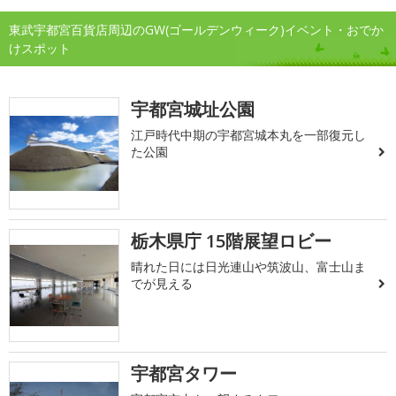
東武宇都宮百貨店周辺のGW(ゴールデンウィーク)イベント・おでか
けスポット
宇都宮城址公園
江戸時代中期の宇都宮城本丸を一部復元し
た公園
栃木県庁 15階展望ロビー
晴れた日には日光連山や筑波山、富士山ま
でが見える
宇都宮タワー