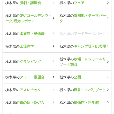
栃木県の
演劇・講演会
栃木県の
フェア
栃木県の
GW(ゴールデンウィ
栃木県の
遊園地・テーマパー
ーク)観光スポット
ク
栃木県の
水族館・動物園
栃木県の
フードテーマパーク
栃木県の
工場見学
栃木県の
キャンプ場・BBQ場
栃木県の
牧場・レジャー＆リ
栃木県の
グランピング
ゾート施設
栃木県の
タワー・展望台
栃木県の
公園
栃木県の
アスレチック
栃木県の
温泉・スパリゾート
栃木県の
道の駅・SA/PA
栃木県の
博物館・科学館