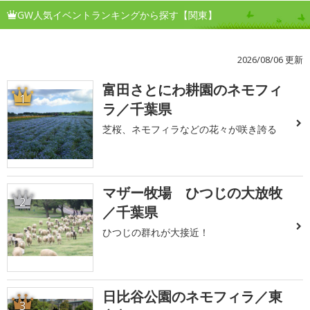
GW人気イベントランキングから探す【関東】
2026/08/06 更新
富田さとにわ耕園のネモフィ
1
ラ／千葉県
芝桜、ネモフィラなどの花々が咲き誇る
マザー牧場 ひつじの大放牧
2
／千葉県
ひつじの群れが大接近！
日比谷公園のネモフィラ／東
3