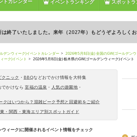
ントカレンダー
イベントランキング
スポットラ
更新は終了いたしました。来年（2027年）もどうぞよろしく
ールデンウィーク)イベントカレンダー
2026年5月8日(金) 全国のGW(ゴールデン
ンウィーク)イベント
2026年5月8日(金) 栃木県のGW(ゴールデンウィーク)イベント
ピクニック
・
BBQ
などおでかけ情報を大特集
おでかけなら
至福の温泉
・
人気の遊園地
・
ィークはいつから？混雑ピーク予想と回避術をご紹介
関東・関西・東海エリア別スポットガイド
ンウィーク)に開催されるイベント情報をチェック