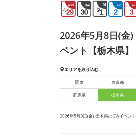
wed
fri
thu
sat
su
4/
5/
29
30
1
2
3
2026年5月8日(
ベント【栃木県】
エリアを絞り込む
関東
東京都
群馬県
栃木県
2026年5月8日(金) 栃木県のGWイベン