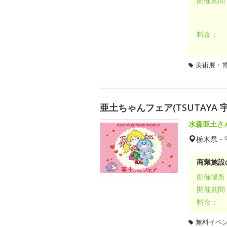
開催期間
料金：
美術展・
亜土ちゃんフェア(TSUTAYA 
水森亜土さ
栃木県・
商業施設
開催場所
開催期間
料金：
無料イベ