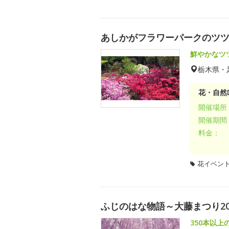
あしかがフラワーパークのツ
鮮やかなツ
栃木県・
花・自然D
開催場所
開催期間
料金：
花イベン
ふじのはな物語～大藤まつり20
350本以