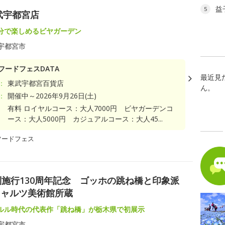
益
5
武宇都宮店
分で楽しめるビヤガーデン
宇都宮市
フードフェスDATA
最近見
：
東武宇都宮百貨店
ん。
：
開催中～2026年9月26日(土)
有料 ロイヤルコース：大人7000円 ビヤガーデンコ
ース：大人5000円 カジュアルコース：大人45...
フードフェス
制施行130周年記念 ゴッホの跳ね橋と印象派
ヒャルツ美術館所蔵
ルル時代の代表作「跳ね橋」が栃木県で初展示
宇都宮市