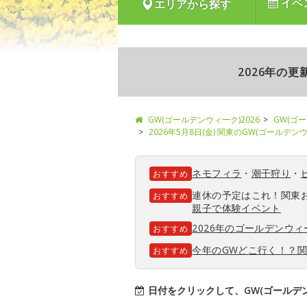
イベ
エリアから探す
2026年の
GW(ゴールデンウィーク)2026
GW(ゴ
2026年5月8日(金) 関東のGW(ゴールデ
ネモフィラ
・
潮干狩り
・
おすすめ
連休の予定はこれ！関東
おすすめ
親子で体験イベント
2026年のゴールデンウ
おすすめ
今年のGWどこ行く！？
おすすめ
日付をクリックして、GW(ゴールデ