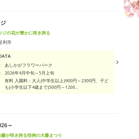
ツジ
ツジの花が豊かに咲き誇る
足利市
ATA
：
あしかがフラワーパーク
：
2026年4月中旬～5月上旬
有料 入園料：大人(中学生以上)900円～2300円、子ど
も(小学生以下4歳まで)500円～1200...
ト
26～
上の藤が咲き誇る恒例の大藤まつり