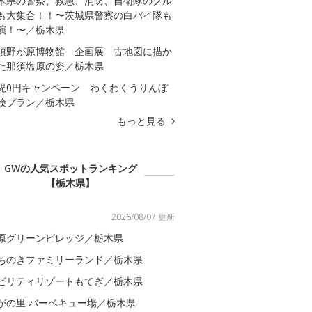
木県の警察、救急、消防、自衛隊のクル
も大集合！！〜茨城県警察の白バイ隊も
演！〜／栃木県
須野が原博物館 企画展 古地図に描か
た那須塩原の姿／栃木県
児0円キャンペーン わくわくうりんぼ
険プラン／栃木県
もっと見る
GWの人気スポットランキング
【栃木県】
2026/08/07 更新
原グリーンビレッジ／栃木県
ちのきファミリーランド／栃木県
ビリティリゾートもてぎ／栃木県
がの里 バーベキュー場／栃木県