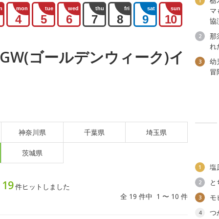
栃
1
n
mon
tue
wed
thu
fri
sat
sun
マ
4
5
6
7
8
9
10
協
那
2
れ
金) GW(ゴールデンウィーク)イ
幼
3
冒
神奈川県
千葉県
埼玉県
茨城県
塩
1
と
19
2
ト
件ヒットしました
全 19 件中 1 〜 10 件
モ
3
つ
4