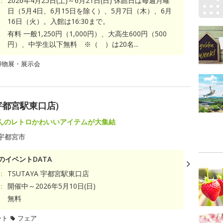
：
2026年4月25日(土)～6月21日(日) 休館日は毎週月曜
日（5月4日、6月15日を除く）、5月7日（木）、6月
16日（火）。入館は16:30まで。
有料 一般1,250円（1,000円）、大高生600円（500
円）、中学生以下無料 ※（ ）は20名...
博物展・展示会
宇都宮駅東口店)
んのレトロかわいいアイテムが大集結
宇都宮市
のイベントDATA
：
TSUTAYA 宇都宮駅東口店
：
開催中～2026年5月10日(日)
無料
ント
フェア