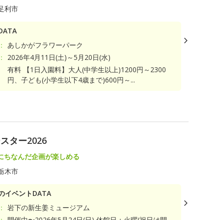
足利市
ATA
：
あしかがフラワーパーク
：
2026年4月11日(土)～5月20日(水)
有料 【1日入園料】大人(中学生以上)1200円～2300
円、子ども(小学生以下4歳まで)600円～...
ト
ター2026
にちなんだ企画が楽しめる
栃木市
のイベントDATA
：
岩下の新生姜ミュージアム
：
開催中〜2026年5月24日(日) 休館日：火曜(祝日は開