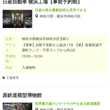
日産自動車 横浜工場【事前予約制】
日産の誇る最新技術を見学できる
神奈川県・横浜市神奈川区
住所：
神奈川県横浜市神奈川区宝町2
アクセ
【電車】JR新子安駅から徒歩17分 【車】首都高速守
ス：
屋町ランプ・子安ランプから約2分
営業時
10:00～16:00
間：
料金：
入場無料
工場見学
原鉄道模型博物館
世界最大級のジオラマの中を走る鉄道模型
神奈川県・横浜市西区