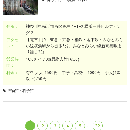
住所：
神奈川県横浜市西区高島 1−1−2 横浜三井ビルディン
グ 2F
アクセ
【電車】JR・東急・京急・相鉄・地下鉄・みなとみら
ス：
い線横浜駅から徒歩5分、みなとみらい線新高島駅よ
り徒歩2分
営業時
10:00～17:00(最終入館16:30)
間：
料金：
有料 大人 1500円、中学・高校生 1000円、小人(4歳
以上)750円
博物館・科学館
…
1
2
3
4
5
32