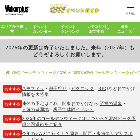
MENU
イベント
イベント
エリアから探
カテゴリ別
最新
カレンダー
ランキング
す
おすすめ
ニュース
2026年の更新は終了いたしました。来年（2027年）も
どうぞよろしくお願いします。
GW(ゴールデンウィーク)2026
関東のGW(ゴールデンウィーク)イ
ネモフィラ
・
潮干狩り
・
ピクニック
・
BBQ
などおでかけ
おすすめ
情報を大特集
連休の予定はこれ！関東おでかけなら
至福の温泉
・
おすすめ
人気の遊園地
・
親子で体験イベント
2026年のゴールデンウィークはいつから？混雑ピーク予
おすすめ
想と回避術をご紹介
今年のGWどこ行く！？関東・関西・東海エリア別スポ
おすすめ
ットガイド