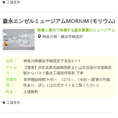
工場見学
森永エンゼルミュージアムMORIUM (モリウム)
映像と展示で体感する森永製菓のミュージアム
神奈川県・横浜市鶴見区
住所：
神奈川県横浜市鶴見区下末吉2-1-1
アクセ
【電車】JR京浜東北線鶴見駅または京浜急行京急鶴見
ス：
駅からバスで森永工場前停留所 下車
営業時
見学開始時間 9:45～、12:15～、14:00～(変更の可能
間：
性あり。詳しくは公式サイトをご覧ください)
料金：
入場無料
工場見学