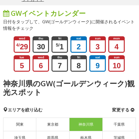
GWイベントカレンダー
日付をタップして、GW(ゴールデンウィーク)に開催されるイベント
情報をチェック
wed
thu
fri
sat
sun
mon
4/
29
30
5/
1
2
3
4
tue
wed
thu
fri
sat
sun
5
6
7
8
9
10
神奈川県のGW(ゴールデンウィーク)観
光スポット
エリアを絞り込む
変更する
関東
東京都
神奈川県
千葉県
埼玉県
群馬県
栃木県
茨城県