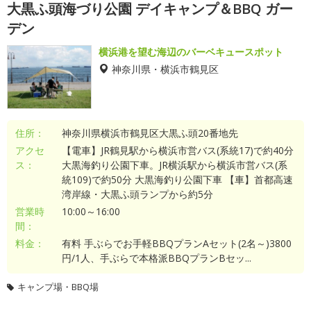
大黒ふ頭海づり公園 デイキャンプ＆BBQ ガー
デン
横浜港を望む海辺のバーベキュースポット
神奈川県・横浜市鶴見区
住所：
神奈川県横浜市鶴見区大黒ふ頭20番地先
アクセ
【電車】JR鶴見駅から横浜市営バス(系統17)で約40分
ス：
大黒海釣り公園下車。JR横浜駅から横浜市営バス(系
統109)で約50分 大黒海釣り公園下車 【車】首都高速
湾岸線・大黒ふ頭ランプから約5分
営業時
10:00～16:00
間：
料金：
有料 手ぶらでお手軽BBQプランAセット(2名～)3800
円/1人、手ぶらで本格派BBQプランBセッ...
キャンプ場・BBQ場