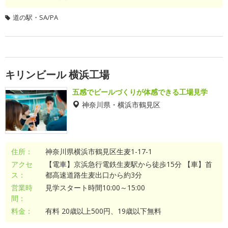
道の駅・SA/PA
キリンビール 横浜工場
五感でビールづくりが体感できる工場見学
神奈川県・横浜市鶴見区
住所：
神奈川県横浜市鶴見区生麦1-17-1
アクセ
【電車】京浜急行電鉄生麦駅から徒歩15分 【車】首
ス：
都高速道路生麦出口から約3分
営業時
見学スタート時間10:00～15:00
間：
料金：
有料 20歳以上500円、19歳以下無料