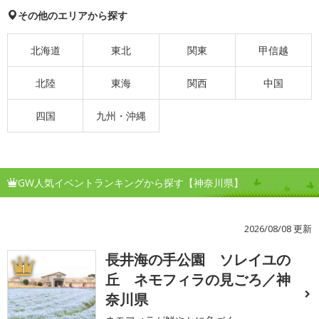
その他のエリアから探す
北海道
東北
関東
甲信越
北陸
東海
関西
中国
四国
九州・沖縄
GW人気イベントランキングから探す【神奈川県】
2026/08/08 更新
長井海の手公園 ソレイユの
1
丘 ネモフィラの見ごろ／神
奈川県