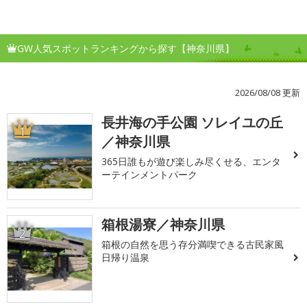
GW人気スポットランキングから探す【神奈川県】
2026/08/08 更新
長井海の手公園 ソレイユの丘
1
／神奈川県
365日誰もが遊び楽しみ尽くせる、エンタ
ーテインメントパーク
箱根湯寮／神奈川県
2
箱根の自然を思う存分満喫できる古民家風
日帰り温泉