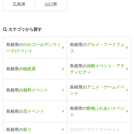
広島県
山口県
カテゴリから探す
島根県の
GW(ゴールデンウィ
島根県の
グルメ・フードフェ
ーク)イベント
ス
島根県の
体験イベント・アク
島根県の
物産展
ティビティ
島根県の
アニメ・ゲームイベ
島根県の
無料イベント
ント
島根県の
動物ふれあいイベン
島根県の
花イベント
ト
島根県の
祭り
島根県の
フリーマーケット