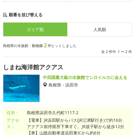
順番を並び替える
エリア順
人気順
2
島根県の水族館・動物園
件ヒットしました
全 2 件中 1 〜 2 件
しまね海洋館アクアス
中四国最大級の水族館でシロイルカに会える
島根県・浜田市
住所：
島根県浜田市久代町1117-2
アクセ
【電車】JR浜田駅からバス(JR江津駅行き)で約16分、
ス：
アクアス前停留所下車すぐ。JR波子駅から徒歩12分
【車】山陰自動車道浜田東ICから約6分