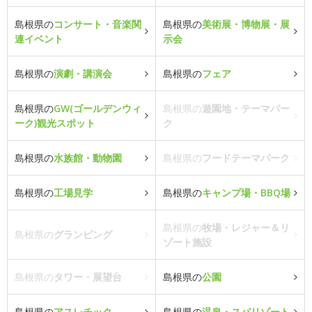
島根県の
コンサート・音楽関
島根県の
美術展・博物展・展
連イベント
示会
島根県の
演劇・講演会
島根県の
フェア
島根県の
GW(ゴールデンウィ
島根県の
遊園地・テーマパー
ーク)観光スポット
ク
島根県の
水族館・動物園
島根県の
フードテーマパーク
島根県の
工場見学
島根県の
キャンプ場・BBQ場
島根県の
牧場・レジャー＆リ
島根県の
グランピング
ゾート施設
島根県の
タワー・展望台
島根県の
公園
島根県の
アスレチック
島根県の
温泉・スパリゾート