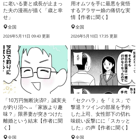
に老いる妻と成長が止まっ
用オムツを手に最悪を覚悟
た夫の漫画が描く「歳と幸
するアラサー娘の痛切な実
せ」
情【作者に聞く】
全国
全国
2026年5月11日 09:43 更新
2026年5月10日 17:35 更新
「10万円無断決済!?」誠実夫
「セクハラ」を「ミス」で
が釣り沼へ→「家族より趣
撃退？ツインの部屋を予約
味？」限界妻が突きつけた
した上司、女性部下の切れ
離婚という結末【作者に聞
味鋭い反撃にに「スカッと
く】
した」の声【作者に聞く】
全国
全国