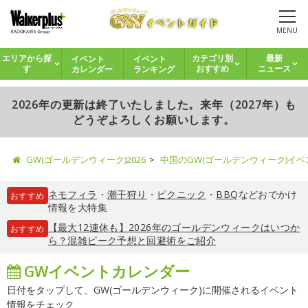
MENU
イベント
イベント
エリアから探
カテゴリ別
最新
カレンダー
ランキング
す
おすすめ
ニュース
2026年の更新は終了いたしました。来年（2027年）も
どうぞよろしくお願いします。
GW(ゴールデンウィーク)2026
中国のGW(ゴールデンウィーク)イ
ネモフィラ
・
潮干狩り
・
ピクニック
・
BBQ
などおでかけ
おすすめ
情報を大特集
【最大12連休も】2026年のゴールデンウィークはいつか
おすすめ
ら？混雑ピーク予想と回避術をご紹介
GWイベントカレンダー
日付をタップして、GW(ゴールデンウィーク)に開催されるイベント
情報をチェック