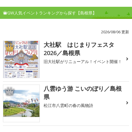
GW人気イベントランキングから探す【島根県】
2026/08/06 更新
大社駅 はじまりフェスタ
1
2026／島根県
旧大社駅がリニューアル！イベント開催！
八雲ゆう游 こいのぼり／島根
2
県
松江市八雲町の春の風物詩