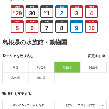
wed
thu
fri
sat
sun
mon
4/
29
30
5/
1
2
3
4
tue
wed
thu
fri
sat
sun
5
6
7
8
9
10
島根県の水族館・動物園
エリアを絞り込む
変更する
中国
鳥取県
島根県
岡山県
広島県
山口県
条件を変更する
全てのカテゴリから探す
他のカテゴリから探す