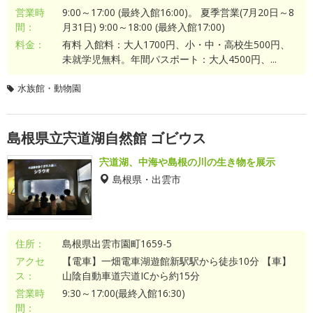
営業時
9:00～17:00 (最終入館16:00)。 夏季営業(7月20日～8
間：
月31日) 9:00～18:00 (最終入館17:00)
料金：
有料 入館料：大人1700円、小・中・高校生500円、
未就学児無料。年間パスポート：大人4500円、...
水族館・動物園
島根県立宍道湖自然館 ゴビウス
宍道湖、中海や島根の川の生き物を展示
島根県・出雲市
住所：
島根県出雲市園町1659-5
アクセ
【電車】一畑電車湖遊館新駅駅から徒歩10分 【車】
ス：
山陰自動車道宍道ICから約15分
営業時
9:30～17:00(最終入館16:30)
間：