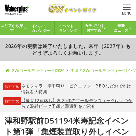
MENU
イベント
イベント
エリアから探
カテゴリ別
最新
カレンダー
ランキング
す
おすすめ
ニュース
2026年の更新は終了いたしました。来年（2027年）も
どうぞよろしくお願いします。
GW(ゴールデンウィーク)2026
中国のGW(ゴールデンウィーク)イ
ネモフィラ
・
潮干狩り
・
ピクニック
・
BBQ
などおでかけ
おすすめ
情報を大特集
【最大12連休も】2026年のゴールデンウィークはいつか
おすすめ
ら？混雑ピーク予想と回避術をご紹介
津和野駅前D51194米寿記念イベン
ト第1弾「集煙装置取り外しイベン