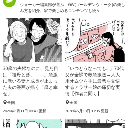
ウォーカー編集部が選ぶ、GW(ゴールデンウィーク)の楽し
み方を紹介。家で楽しめるコンテンツも続々！
30歳の夫婦なのに、見た目
「いつどうなっても…」70代
は「祖母と孫」――。急激
父が全裸で救急搬送→大人
に老いる妻と成長が止まっ
用オムツを手に最悪を覚悟
た夫の漫画が描く「歳と幸
するアラサー娘の痛切な実
せ」
情【作者に聞く】
全国
全国
2026年5月11日 09:43 更新
2026年5月10日 17:35 更新