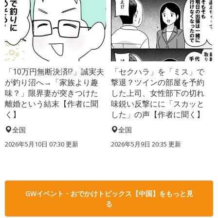
「10万円無断決済!?」誠実夫
「セクハラ」を「ミス」で
が釣り沼へ→「家族より趣
撃退？ツインの部屋を予約
味？」限界妻が突きつけた
した上司、女性部下の切れ
離婚という結末【作者に聞
味鋭い反撃にに「スカッと
く】
した」の声【作者に聞く】
全国
全国
2026年5月10日 07:30 更新
2026年5月9日 20:35 更新
GWイベント・おでかけトピックス【中国】をもっと見
る