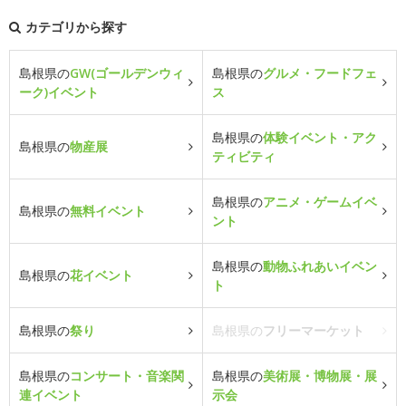
カテゴリから探す
島根県の
GW(ゴールデンウィ
島根県の
グルメ・フードフェ
ーク)イベント
ス
島根県の
体験イベント・アク
島根県の
物産展
ティビティ
島根県の
アニメ・ゲームイベ
島根県の
無料イベント
ント
島根県の
動物ふれあいイベン
島根県の
花イベント
ト
島根県の
祭り
島根県の
フリーマーケット
島根県の
コンサート・音楽関
島根県の
美術展・博物展・展
連イベント
示会