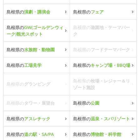
島根県の
演劇・講演会
島根県の
フェア
島根県の
GW(ゴールデンウィ
島根県の
遊園地・テーマパー
ーク)観光スポット
ク
島根県の
水族館・動物園
島根県の
フードテーマパーク
島根県の
工場見学
島根県の
キャンプ場・BBQ場
島根県の
牧場・レジャー＆リ
島根県の
グランピング
ゾート施設
島根県の
タワー・展望台
島根県の
公園
島根県の
アスレチック
島根県の
温泉・スパリゾート
島根県の
道の駅・SA/PA
島根県の
博物館・科学館