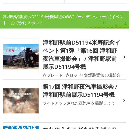
津和野駅前展示D51194号機周辺のGW(ゴールデンウィーク)イベン
ト・おでかけスポット
津和野駅前D51194米寿記念イ
ベント第1弾「第16回 津和野
夜汽車撮影会」 / 津和野駅前
展示D51194号機
赤プレート+赤ロッド+集煙装置無し撮影会
第17回 津和野夜汽車撮影会 /
津和野駅前展示D51194号機
ライトアップされた夜汽車を撮影しよう