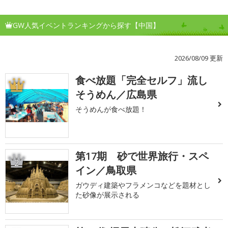
GW人気イベントランキングから探す【中国】
2026/08/09 更新
食べ放題「完全セルフ」流し
1
そうめん／広島県
そうめんが食べ放題！
第17期 砂で世界旅行・スペ
2
イン／鳥取県
ガウディ建築やフラメンコなどを題材とし
た砂像が展示される