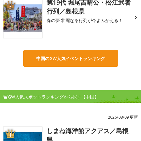
第19代 堀尾吉晴公・松江武者
3
行列／島根県
春の夢 壮麗なる行列が今よみがえる！
中国のGW人気イベントランキング
GW人気スポットランキングから探す【中国】
2026/08/09 更新
しまね海洋館アクアス／島根
1
県