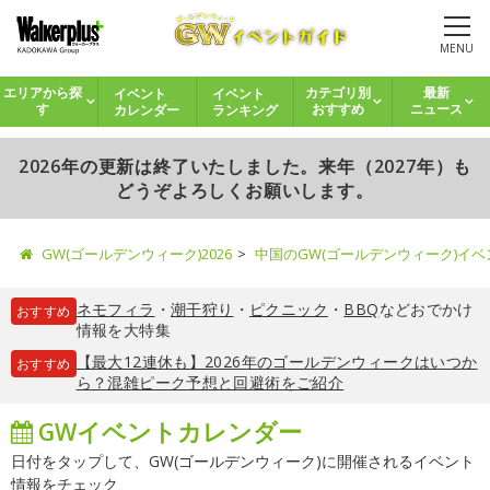
MENU
イベント
イベント
エリアから探
カテゴリ別
最新
カレンダー
ランキング
す
おすすめ
ニュース
2026年の更新は終了いたしました。来年（2027年）も
どうぞよろしくお願いします。
GW(ゴールデンウィーク)2026
中国のGW(ゴールデンウィーク)イ
ネモフィラ
・
潮干狩り
・
ピクニック
・
BBQ
などおでかけ
おすすめ
情報を大特集
【最大12連休も】2026年のゴールデンウィークはいつか
おすすめ
ら？混雑ピーク予想と回避術をご紹介
GWイベントカレンダー
日付をタップして、GW(ゴールデンウィーク)に開催されるイベント
情報をチェック