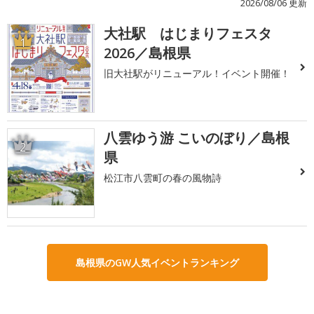
2026/08/06 更新
大社駅 はじまりフェスタ
1
2026／島根県
旧大社駅がリニューアル！イベント開催！
八雲ゆう游 こいのぼり／島根
2
県
松江市八雲町の春の風物詩
島根県のGW人気イベントランキング