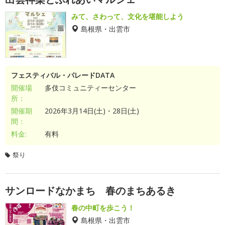
みて、さわって、文化を堪能しよう
島根県・出雲市
フェスティバル・パレードDATA
開催場
多伎コミュニティーセンター
所：
開催期
2026年3月14日(土)・28日(土)
間：
料金:
有料
祭り
サンロードなかまち 春のまちあるき
春の中町を歩こう！
島根県・出雲市