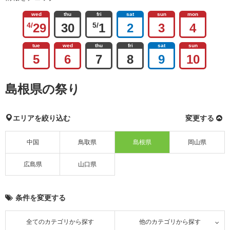
wed
thu
fri
sat
sun
mon
4/
29
30
5/
1
2
3
4
tue
wed
thu
fri
sat
sun
5
6
7
8
9
10
島根県の祭り
エリアを絞り込む
変更する
中国
鳥取県
島根県
岡山県
広島県
山口県
条件を変更する
全てのカテゴリから探す
他のカテゴリから探す