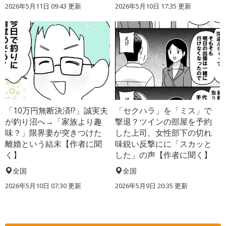
2026年5月11日 09:43 更新
2026年5月10日 17:35 更新
「10万円無断決済!?」誠実夫
「セクハラ」を「ミス」で
が釣り沼へ→「家族より趣
撃退？ツインの部屋を予約
味？」限界妻が突きつけた
した上司、女性部下の切れ
離婚という結末【作者に聞
味鋭い反撃にに「スカッと
く】
した」の声【作者に聞く】
全国
全国
2026年5月10日 07:30 更新
2026年5月9日 20:35 更新