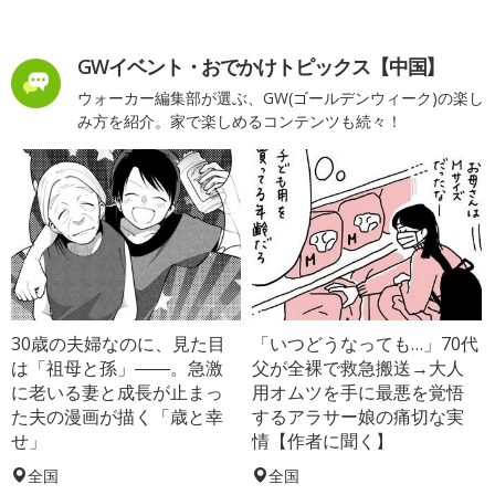
GWイベント・おでかけトピックス【中国】
ウォーカー編集部が選ぶ、GW(ゴールデンウィーク)の楽し
み方を紹介。家で楽しめるコンテンツも続々！
30歳の夫婦なのに、見た目
「いつどうなっても…」70代
は「祖母と孫」――。急激
父が全裸で救急搬送→大人
に老いる妻と成長が止まっ
用オムツを手に最悪を覚悟
た夫の漫画が描く「歳と幸
するアラサー娘の痛切な実
せ」
情【作者に聞く】
全国
全国