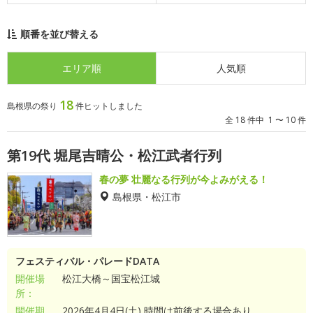
順番を並び替える
エリア順
人気順
18
島根県の祭り
件ヒットしました
全 18 件中 1 〜 10 件
第19代 堀尾吉晴公・松江武者行列
春の夢 壮麗なる行列が今よみがえる！
島根県・松江市
フェスティバル・パレードDATA
開催場
松江大橋～国宝松江城
所：
開催期
2026年4月4日(土) 時間は前後する場合あり