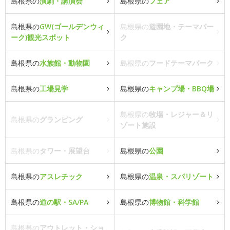
島根県の
演劇・講演会
島根県の
フェア
島根県の
GW(ゴールデンウィ
島根県の
遊園地・テーマパー
ーク)観光スポット
ク
島根県の
水族館・動物園
島根県の
フードテーマパーク
島根県の
工場見学
島根県の
キャンプ場・BBQ場
島根県の
牧場・レジャー＆リ
島根県の
グランピング
ゾート施設
島根県の
タワー・展望台
島根県の
公園
島根県の
アスレチック
島根県の
温泉・スパリゾート
島根県の
道の駅・SA/PA
島根県の
博物館・科学館
島根県の
アウトレット・ショ