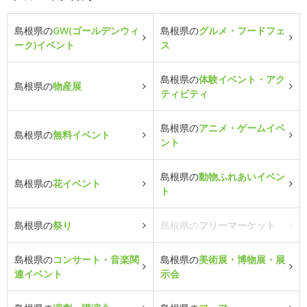
島根県の
GW(ゴールデンウィ
島根県の
グルメ・フードフェ
ーク)イベント
ス
島根県の
体験イベント・アク
島根県の
物産展
ティビティ
島根県の
アニメ・ゲームイベ
島根県の
無料イベント
ント
島根県の
動物ふれあいイベン
島根県の
花イベント
ト
島根県の
祭り
島根県の
フリーマーケット
島根県の
コンサート・音楽関
島根県の
美術展・博物展・展
連イベント
示会