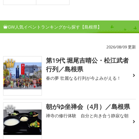
GW人気イベントランキングから探す【島根県】
2026/08/09 更新
第19代 堀尾吉晴公・松江武者
1
行列／島根県
春の夢 壮麗なる行列が今よみがえる！
朝がゆ坐禅会（4月）／島根県
2
禅寺の修行体験 自分と向き合う静寂な朝