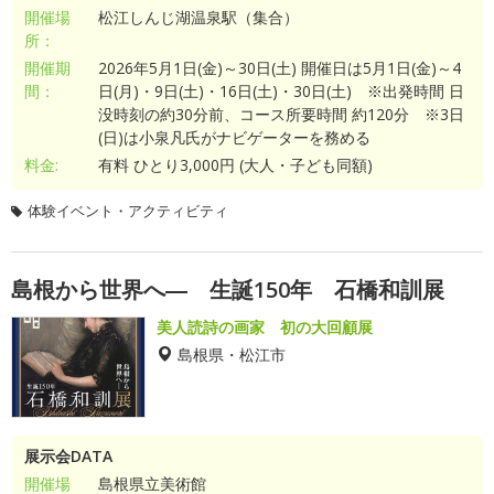
開催場
松江しんじ湖温泉駅（集合）
所：
開催期
2026年5月1日(金)～30日(土) 開催日は5月1日(金)～4
間：
日(月)・9日(土)・16日(土)・30日(土) ※出発時間 日
没時刻の約30分前、コース所要時間 約120分 ※3日
(日)は小泉凡氏がナビゲーターを務める
料金:
有料 ひとり3,000円 (大人・子ども同額)
体験イベント・アクティビティ
島根から世界へ― 生誕150年 石橋和訓展
美人読詩の画家 初の大回顧展
島根県・松江市
展示会DATA
開催場
島根県立美術館