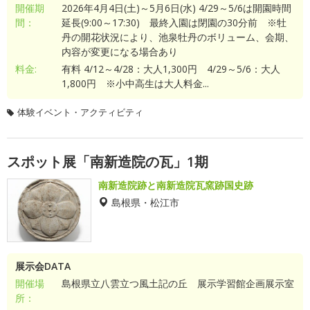
開催期
2026年4月4日(土)～5月6日(水) 4/29～5/6は開園時間
間：
延長(9:00～17:30) 最終入園は閉園の30分前 ※牡
丹の開花状況により、池泉牡丹のボリューム、会期、
内容が変更になる場合あり
料金:
有料 4/12～4/28：大人1,300円 4/29～5/6：大人
1,800円 ※小中高生は大人料金...
体験イベント・アクティビティ
スポット展「南新造院の瓦」1期
南新造院跡と南新造院瓦窯跡国史跡
島根県・松江市
展示会DATA
開催場
島根県立八雲立つ風土記の丘 展示学習館企画展示室
所：