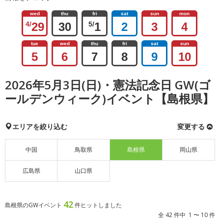
wed
thu
fri
sat
sun
mon
4/
29
30
5/
1
2
3
4
tue
wed
thu
fri
sat
sun
5
6
7
8
9
10
2026年5月3日(日)・憲法記念日 GW(ゴ
ールデンウィーク)イベント【島根県】
エリアを絞り込む
変更する
中国
鳥取県
島根県
岡山県
広島県
山口県
42
島根県のGWイベント
件ヒットしました
全 42 件中 1 〜 10 件