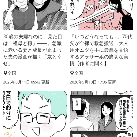
30歳の夫婦なのに、見た目
「いつどうなっても…」70代
は「祖母と孫」――。急激
父が全裸で救急搬送→大人
に老いる妻と成長が止まっ
用オムツを手に最悪を覚悟
た夫の漫画が描く「歳と幸
するアラサー娘の痛切な実
せ」
情【作者に聞く】
全国
全国
2026年5月11日 09:43 更新
2026年5月10日 17:35 更新