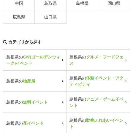
中国
鳥取県
島根県
岡山県
広島県
山口県
カテゴリから探す
島根県の
GW(ゴールデンウィ
島根県の
グルメ・フードフェ
ーク)イベント
ス
島根県の
体験イベント・アク
島根県の
物産展
ティビティ
島根県の
アニメ・ゲームイベ
島根県の
無料イベント
ント
島根県の
動物ふれあいイベン
島根県の
花イベント
ト