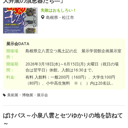
大井窯の須恵器たち―」
失敗はおもしろい！
島根県・松江市
展示会DATA
開催場
島根県立八雲立つ風土記の丘 展示学習館企画展示室
所：
開催期
2026年3月18日(水)～6月15日(月) 火曜日（祝日の場
間：
合は翌平日）休館。入館は16:30まで。
料金:
有料 入館料：一般200円（160円）、大学生100円
（80円）、小中高生無料 ※（ ）内は20名以...
美術展・博物展・展示会
ばけバス～小泉八雲とセツゆかりの地を訪ねて
～