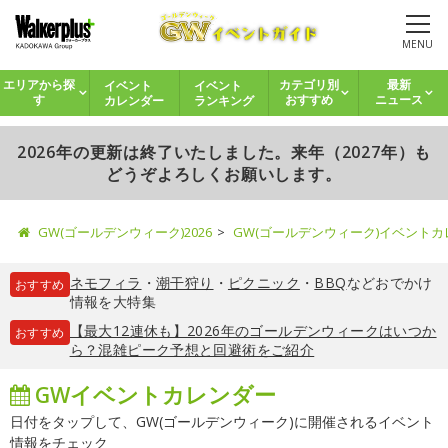
MENU
イベント
イベント
エリアから探
カテゴリ別
最新
カレンダー
ランキング
す
おすすめ
ニュース
2026年の更新は終了いたしました。来年（2027年）も
どうぞよろしくお願いします。
GW(ゴールデンウィーク)2026
GW(ゴールデンウィーク)イベント
ネモフィラ
・
潮干狩り
・
ピクニック
・
BBQ
などおでかけ
おすすめ
情報を大特集
【最大12連休も】2026年のゴールデンウィークはいつか
おすすめ
ら？混雑ピーク予想と回避術をご紹介
GWイベントカレンダー
日付をタップして、GW(ゴールデンウィーク)に開催されるイベント
情報をチェック