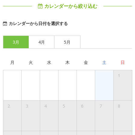
カレンダーから絞り込む
カレンダーから日付を選択する
3月
4月
5月
月
火
水
木
金
土
日
1
2
3
4
5
6
7
8