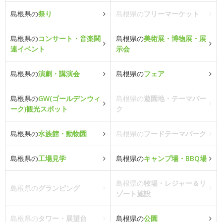
島根県の
祭り
島根県の
フリーマーケット
島根県の
コンサート・音楽関
島根県の
美術展・博物展・展
連イベント
示会
島根県の
演劇・講演会
島根県の
フェア
島根県の
GW(ゴールデンウィ
島根県の
遊園地・テーマパー
ーク)観光スポット
ク
島根県の
水族館・動物園
島根県の
フードテーマパーク
島根県の
工場見学
島根県の
キャンプ場・BBQ場
島根県の
牧場・レジャー＆リ
島根県の
グランピング
ゾート施設
島根県の
タワー・展望台
島根県の
公園