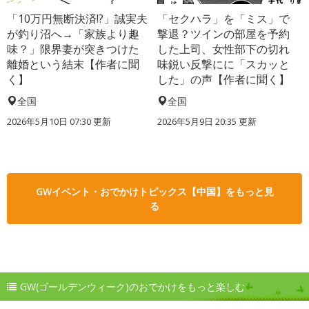
「10万円無断決済!?」誠実夫
「セクハラ」を「ミス」で
が釣り沼へ→「家族より趣
撃退？ツインの部屋を予約
味？」限界妻が突きつけた
した上司、女性部下の切れ
離婚という結末【作者に聞
味鋭い反撃にに「スカッと
く】
した」の声【作者に聞く】
全国
全国
2026年5月10日 07:30 更新
2026年5月9日 20:35 更新
GWイベント・おでかけトピックス【中国】をもっと見
る
GW(ゴールデンウィーク)のおでかけをもっと楽しむ