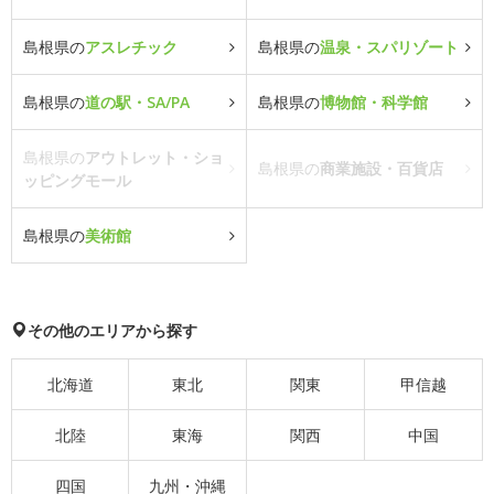
島根県の
アスレチック
島根県の
温泉・スパリゾート
島根県の
道の駅・SA/PA
島根県の
博物館・科学館
島根県の
アウトレット・ショ
島根県の
商業施設・百貨店
ッピングモール
島根県の
美術館
その他のエリアから探す
北海道
東北
関東
甲信越
北陸
東海
関西
中国
四国
九州・沖縄