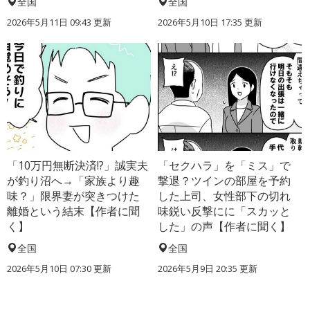
全国
全国
2026年5月11日 09:43 更新
2026年5月10日 17:35 更新
「10万円無断決済!?」誠実夫
「セクハラ」を「ミス」で
が釣り沼へ→「家族より趣
撃退？ツインの部屋を予約
味？」限界妻が突きつけた
した上司、女性部下の切れ
離婚という結末【作者に聞
味鋭い反撃にに「スカッと
く】
した」の声【作者に聞く】
全国
全国
2026年5月10日 07:30 更新
2026年5月9日 20:35 更新