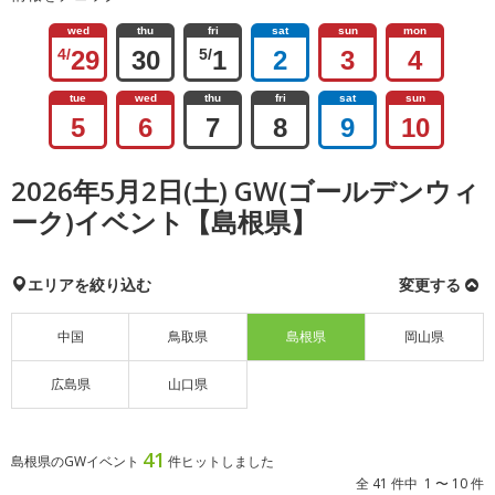
wed
thu
fri
sat
sun
mon
4/
29
30
5/
1
2
3
4
tue
wed
thu
fri
sat
sun
5
6
7
8
9
10
2026年5月2日(土) GW(ゴールデンウィ
ーク)イベント【島根県】
エリアを絞り込む
変更する
中国
鳥取県
島根県
岡山県
広島県
山口県
41
島根県のGWイベント
件ヒットしました
全 41 件中 1 〜 10 件