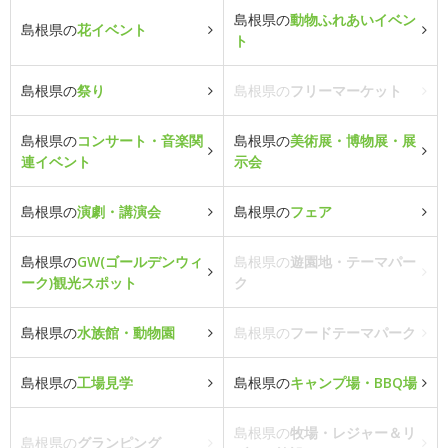
島根県の
動物ふれあいイベン
島根県の
花イベント
ト
島根県の
祭り
島根県の
フリーマーケット
島根県の
コンサート・音楽関
島根県の
美術展・博物展・展
連イベント
示会
島根県の
演劇・講演会
島根県の
フェア
島根県の
GW(ゴールデンウィ
島根県の
遊園地・テーマパー
ーク)観光スポット
ク
島根県の
水族館・動物園
島根県の
フードテーマパーク
島根県の
工場見学
島根県の
キャンプ場・BBQ場
島根県の
牧場・レジャー＆リ
島根県の
グランピング