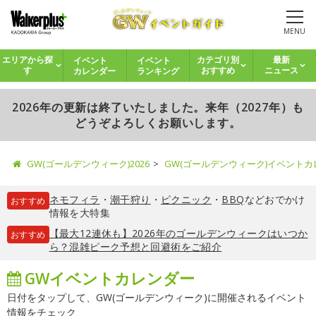
MENU
イベント
イベント
エリアから探
カテゴリ別
最新
カレンダー
ランキング
す
おすすめ
ニュース
2026年の更新は終了いたしました。来年（2027年）も
どうぞよろしくお願いします。
GW(ゴールデンウィーク)2026
GW(ゴールデンウィーク)イベント
ネモフィラ
・
潮干狩り
・
ピクニック
・
BBQ
などおでかけ
おすすめ
情報を大特集
【最大12連休も】2026年のゴールデンウィークはいつか
おすすめ
ら？混雑ピーク予想と回避術をご紹介
GWイベントカレンダー
日付をタップして、GW(ゴールデンウィーク)に開催されるイベント
情報をチェック