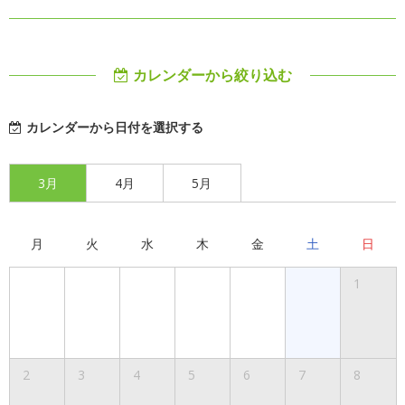
カレンダーから絞り込む
カレンダーから日付を選択する
3月
4月
5月
月
火
水
木
金
土
日
1
2
3
4
5
6
7
8