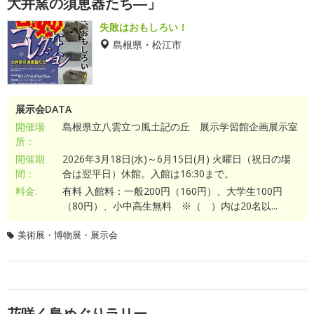
大井窯の須恵器たち―」
失敗はおもしろい！
島根県・松江市
展示会DATA
開催場
島根県立八雲立つ風土記の丘 展示学習館企画展示室
所：
開催期
2026年3月18日(水)～6月15日(月) 火曜日（祝日の場
間：
合は翌平日）休館。入館は16:30まで。
料金:
有料 入館料：一般200円（160円）、大学生100円
（80円）、小中高生無料 ※（ ）内は20名以...
美術展・博物展・展示会
花咲く島めぐりラリー