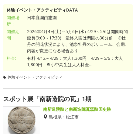
体験イベント・アクティビティDATA
開催場
日本庭園由志園
所：
開催期
2026年4月4日(土)～5月6日(水) 4/29～5/6は開園時間
間：
延長(9:00～17:30) 最終入園は閉園の30分前 ※牡
丹の開花状況により、池泉牡丹のボリューム、会期、
内容が変更になる場合あり
料金:
有料 4/12～4/28：大人1,300円 4/29～5/6：大人
1,800円 ※小中高生は大人料金...
体験イベント・アクティビティ
スポット展「南新造院の瓦」1期
南新造院跡と南新造院瓦窯跡国史跡
島根県・松江市