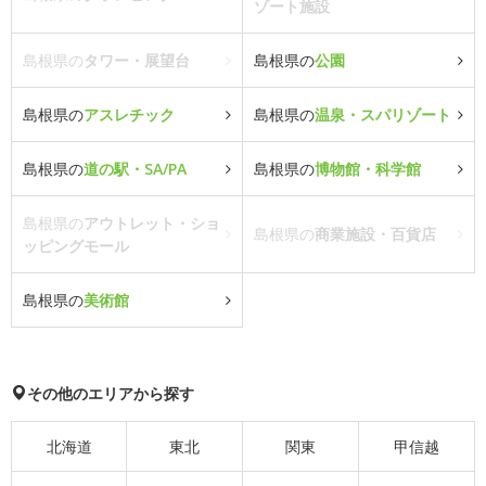
ゾート施設
島根県の
タワー・展望台
島根県の
公園
島根県の
アスレチック
島根県の
温泉・スパリゾート
島根県の
道の駅・SA/PA
島根県の
博物館・科学館
島根県の
アウトレット・ショ
島根県の
商業施設・百貨店
ッピングモール
島根県の
美術館
その他のエリアから探す
北海道
東北
関東
甲信越