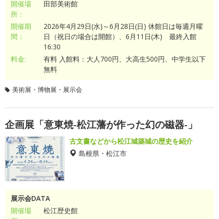
開催場
田部美術館
所：
開催期
2026年4月29日(水)～6月28日(日) 休館日は毎週月曜
間：
日（祝日の場合は開館）、6月11日(木) 最終入館
16:30
料金:
有料 入館料：大人700円、大高生500円、中学生以下
無料
美術展・博物展・展示会
企画展「意東焼-松江藩が作った幻の磁器-」
古文書などから松江城築城の歴史を紹介
島根県・松江市
展示会DATA
開催場
松江歴史館