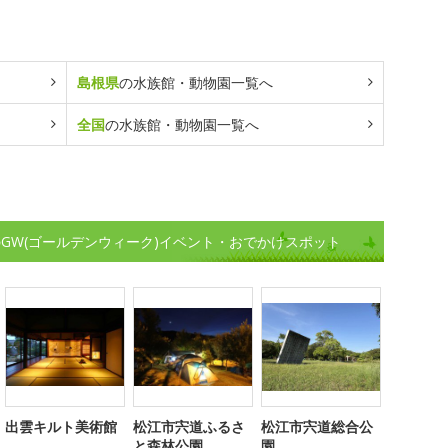
島根県
の水族館・動物園一覧へ
全国
の水族館・動物園一覧へ
GW(ゴールデンウィーク)イベント・おでかけスポット
出雲キルト美術館
松江市宍道ふるさ
松江市宍道総合公
と森林公園
園