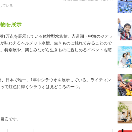
している
き物を展示
0種1万点を展示している体験型水族館。宍道湖・中海のジオラ
分が味わえるヘルメット水槽、生きものに触れてみることので
気。特別展や、楽しみながら生きものに親しめるイベントも随
では、日本で唯一、1年中シラウオを展示している。ライティン
よって虹色に輝くシラウオは見どころの一つ。
の目安です。