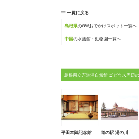
一覧に戻る
島根県
のGWおでかけスポット一覧へ
中国
の水族館・動物園一覧へ
島根県立宍道湖自然館 ゴビウス周辺の
平田本陣記念館
道の駅 湯の川