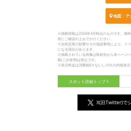
地図・ア
※掲載情報は2026年4月時点のものです。
前にご確認の上おでかけください。
※自然災害の影響やその他諸事情により、イ
になる場合があります。
※掲載されている画像は取材先から本ページ
載(二次使用)は禁止です。
※表示料金は消費税8％ないし10％の内税表示
スポット詳細
トップ
X(旧Twitter)