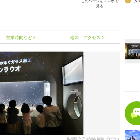
安
1
このページをスマホで
見る
営業時間など
地図・アクセス
島根県立宍道湖自然館 ゴビウス