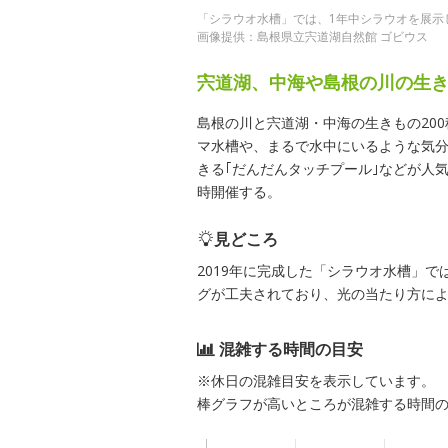
「シラウオ水槽」では、1年中シラウオを展示
画像提供：島根県立宍道湖自然館 ゴビウス
宍道湖、中海や島根の川の生
島根の川と宍道湖・中海の生きもの20
マ水槽や、まるで水中にいるような気
きる｢だんだんタッチプール｣などが人
時開催する。
見どころ
2019年に完成した「シラウオ水槽」
グが工夫されており、光の当たり方に
混雑する時間の目安
※休日の混雑目安を表示しています。
棒グラフが高いところが混雑する時間