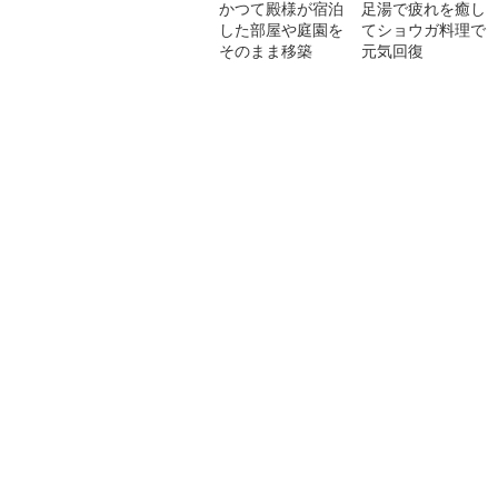
かつて殿様が宿泊
足湯で疲れを癒し
した部屋や庭園を
てショウガ料理で
そのまま移築
元気回復