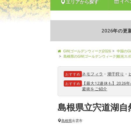
イベ
エリアから探す
2026年の
GW(ゴールデンウィーク)2026
中国のG
島根県のGW(ゴールデンウィーク)観光ス
ネモフィラ
・
潮干狩り
・
おすすめ
【最大12連休も】202
おすすめ
避術をご紹介
島根県立宍道湖自
島根県
出雲市