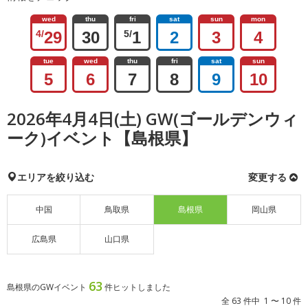
wed
thu
fri
sat
sun
mon
4/
29
30
5/
1
2
3
4
tue
wed
thu
fri
sat
sun
5
6
7
8
9
10
2026年4月4日(土) GW(ゴールデンウィ
ーク)イベント【島根県】
エリアを絞り込む
変更する
中国
鳥取県
島根県
岡山県
広島県
山口県
63
島根県のGWイベント
件ヒットしました
全 63 件中 1 〜 10 件