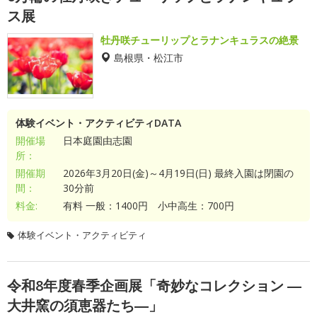
ス展
牡丹咲チューリップとラナンキュラスの絶景
島根県・松江市
体験イベント・アクティビティDATA
開催場
日本庭園由志園
所：
開催期
2026年3月20日(金)～4月19日(日) 最終入園は閉園の
間：
30分前
料金:
有料 一般：1400円 小中高生：700円
体験イベント・アクティビティ
令和8年度春季企画展「奇妙なコレクション ―
大井窯の須恵器たち―」