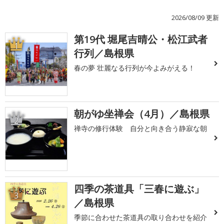
2026/08/09 更新
第19代 堀尾吉晴公・松江武者
1
行列／島根県
春の夢 壮麗なる行列が今よみがえる！
朝がゆ坐禅会（4月）／島根県
2
禅寺の修行体験 自分と向き合う静寂な朝
四季の茶道具「三春に遊ぶ」
3
／島根県
季節に合わせた茶道具の取り合わせを紹介