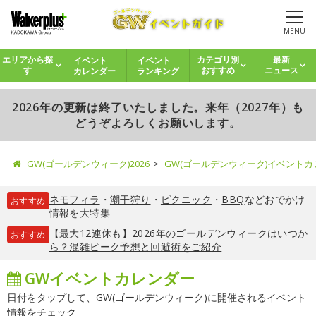
MENU
イベント
イベント
エリアから探
カテゴリ別
最新
カレンダー
ランキング
す
おすすめ
ニュース
2026年の更新は終了いたしました。来年（2027年）も
どうぞよろしくお願いします。
GW(ゴールデンウィーク)2026
GW(ゴールデンウィーク)イベント
ネモフィラ
・
潮干狩り
・
ピクニック
・
BBQ
などおでかけ
おすすめ
情報を大特集
【最大12連休も】2026年のゴールデンウィークはいつか
おすすめ
ら？混雑ピーク予想と回避術をご紹介
GWイベントカレンダー
日付をタップして、GW(ゴールデンウィーク)に開催されるイベント
情報をチェック