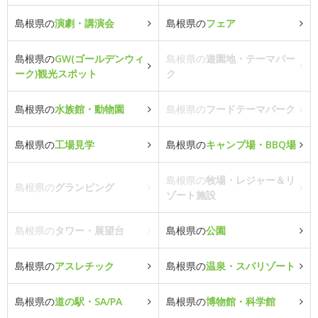
島根県の
演劇・講演会
島根県の
フェア
島根県の
GW(ゴールデンウィ
島根県の
遊園地・テーマパー
ーク)観光スポット
ク
島根県の
水族館・動物園
島根県の
フードテーマパーク
島根県の
工場見学
島根県の
キャンプ場・BBQ場
島根県の
牧場・レジャー＆リ
島根県の
グランピング
ゾート施設
島根県の
タワー・展望台
島根県の
公園
島根県の
アスレチック
島根県の
温泉・スパリゾート
島根県の
道の駅・SA/PA
島根県の
博物館・科学館