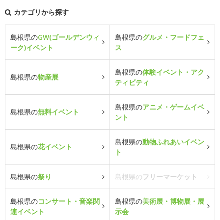
カテゴリから探す
島根県の
GW(ゴールデンウィ
島根県の
グルメ・フードフェ
ーク)イベント
ス
島根県の
体験イベント・アク
島根県の
物産展
ティビティ
島根県の
アニメ・ゲームイベ
島根県の
無料イベント
ント
島根県の
動物ふれあいイベン
島根県の
花イベント
ト
島根県の
祭り
島根県の
フリーマーケット
島根県の
コンサート・音楽関
島根県の
美術展・博物展・展
連イベント
示会