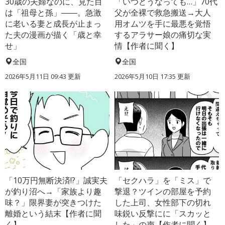
30歳の夫婦なのに、見た目
「いつどうなっても…」70代
は「祖母と孫」――。急激
父が全裸で救急搬送→大人
に老いる妻と成長が止まっ
用オムツを手に最悪を覚悟
た夫の漫画が描く「歳と幸
するアラサー娘の痛切な実
せ」
情【作者に聞く】
全国
全国
2026年5月11日 09:43 更新
2026年5月10日 17:35 更新
「10万円無断決済!?」誠実夫
「セクハラ」を「ミス」で
が釣り沼へ→「家族より趣
撃退？ツインの部屋を予約
味？」限界妻が突きつけた
した上司、女性部下の切れ
離婚という結末【作者に聞
味鋭い反撃にに「スカッと
く】
した」の声【作者に聞く】