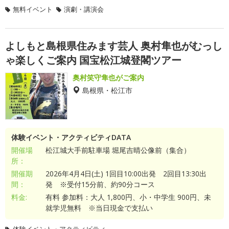
無料イベント
演劇・講演会
よしもと島根県住みます芸人 奥村隼也がむっし
ゃ楽しくご案内 国宝松江城登閣ツアー
奥村笑守隼也がご案内
島根県・松江市
体験イベント・アクティビティDATA
開催場
松江城大手前駐車場 堀尾吉晴公像前（集合）
所：
開催期
2026年4月4日(土) 1回目10:00出発 2回目13:30出
間：
発 ※受付15分前、約90分コース
料金:
有料 参加料：大人 1,800円、小・中学生 900円、未
就学児無料 ※当日現金で支払い