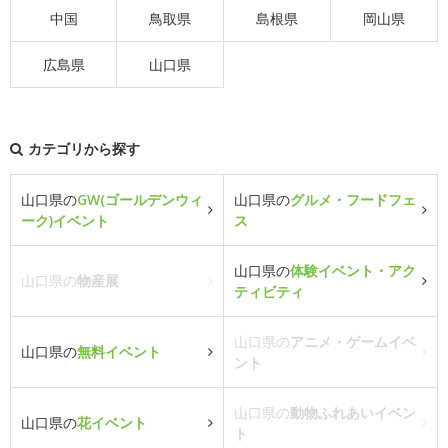
中国
鳥取県
島根県
岡山県
広島県
山口県
カテゴリから探す
山口県の
GW(ゴールデンウィ
山口県の
グルメ・フードフェ
ーク)イベント
ス
山口県の
体験イベント・アク
山口県の
物産展
ティビティ
山口県の
アニメ・ゲームイベ
山口県の
無料イベント
ント
山口県の
動物ふれあいイベン
山口県の
花イベント
ト