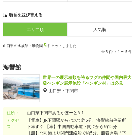
順番を並び替える
エリア順
人気順
5
山口県の水族館・動物園
件ヒットしました
全 5 件中 1 〜 5 件
海響館
世界一の展示種類を誇るフグの仲間や国内最大
級ペンギン展示施設「ペンギン村」は必見
山口県・下関市
住所：
山口県下関市あるかぽーと6-1
アクセ
【電車】JR下関駅からバスで約5分、海響館前停留所
ス：
下車すぐ 【車】中国自動車道下関ICから約15分
【船】門司港より関門連絡船で約5分、船着き場「下