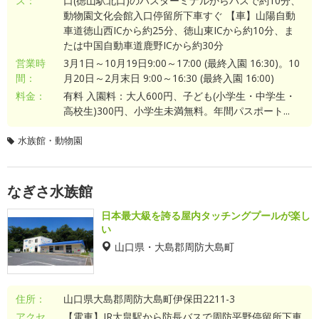
ス：
口(徳山駅北口)のバスターミナルからバスで約10分、
動物園文化会館入口停留所下車すぐ 【車】山陽自動
車道徳山西ICから約25分、徳山東ICから約10分、ま
たは中国自動車道鹿野ICから約30分
営業時
3月1日～10月19日9:00～17:00 (最終入園 16:30)。10
間：
月20日～2月末日 9:00～16:30 (最終入園 16:00)
料金：
有料 入園料：大人600円、子ども(小学生・中学生・
高校生)300円、小学生未満無料。年間パスポート...
水族館・動物園
なぎさ水族館
日本最大級を誇る屋内タッチングプールが楽し
い
山口県・大島郡周防大島町
住所：
山口県大島郡周防大島町伊保田2211-3
アクセ
【電車】JR大畠駅から防長バスで周防平野停留所下車