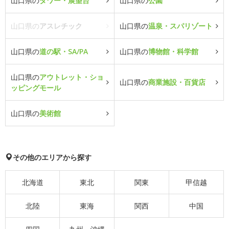
山口県の
タワー・展望台
山口県の
公園
山口県の
アスレチック
山口県の
温泉・スパリゾート
山口県の
道の駅・SA/PA
山口県の
博物館・科学館
山口県の
アウトレット・ショ
山口県の
商業施設・百貨店
ッピングモール
山口県の
美術館
その他のエリアから探す
北海道
東北
関東
甲信越
北陸
東海
関西
中国