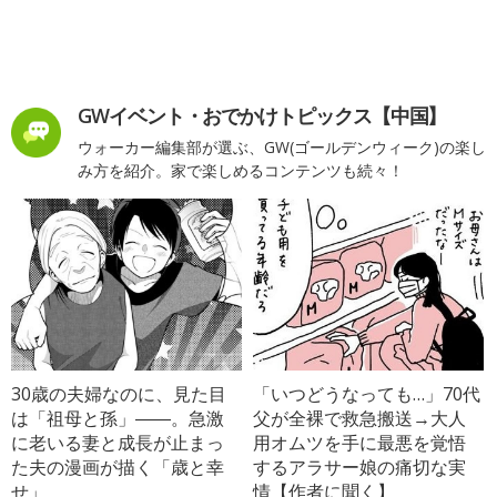
GWイベント・おでかけトピックス【中国】
ウォーカー編集部が選ぶ、GW(ゴールデンウィーク)の楽し
み方を紹介。家で楽しめるコンテンツも続々！
30歳の夫婦なのに、見た目
「いつどうなっても…」70代
は「祖母と孫」――。急激
父が全裸で救急搬送→大人
に老いる妻と成長が止まっ
用オムツを手に最悪を覚悟
た夫の漫画が描く「歳と幸
するアラサー娘の痛切な実
せ」
情【作者に聞く】