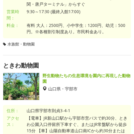
関・唐戸ターミナル」からすぐ
営業時
9:30～17:30 (最終入館17:00)
間：
料金：
有料 大人：2500円、小中学生：1200円、幼児：500
円。※各種割引制度あり。市民料金あり。
水族館・動物園
ときわ動物園
野生動物たちの生息環境を園内に再現した動物
園
山口県・宇部市
住所：
山口県宇部市則貞3-4-1
アクセ
【電車】JR新山口駅から宇部市営バスで約30分、とき
ス：
わ公園入口停留所下車すぐ、またはJR常盤駅から徒歩
15分 【車】山陽自動車道山口南ICから約30分または