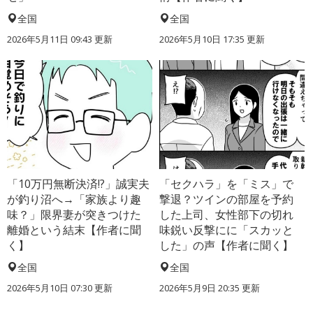
全国
全国
2026年5月11日 09:43 更新
2026年5月10日 17:35 更新
「10万円無断決済!?」誠実夫
「セクハラ」を「ミス」で
が釣り沼へ→「家族より趣
撃退？ツインの部屋を予約
味？」限界妻が突きつけた
した上司、女性部下の切れ
離婚という結末【作者に聞
味鋭い反撃にに「スカッと
く】
した」の声【作者に聞く】
全国
全国
2026年5月10日 07:30 更新
2026年5月9日 20:35 更新