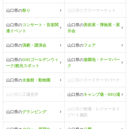
山口県の
祭り
山口県の
フリーマーケット
山口県の
コンサート・音楽関
山口県の
美術展・博物展・展
連イベント
示会
山口県の
演劇・講演会
山口県の
フェア
山口県の
GW(ゴールデンウィ
山口県の
遊園地・テーマパー
ーク)観光スポット
ク
山口県の
水族館・動物園
山口県の
フードテーマパーク
山口県の
工場見学
山口県の
キャンプ場・BBQ場
山口県の
牧場・レジャー＆リ
山口県の
グランピング
ゾート施設