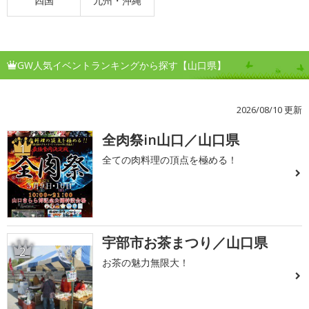
四国
九州・沖縄
GW人気イベントランキングから探す【山口県】
2026/08/10 更新
全肉祭in山口／山口県
1
全ての肉料理の頂点を極める！
宇部市お茶まつり／山口県
2
お茶の魅力無限大！