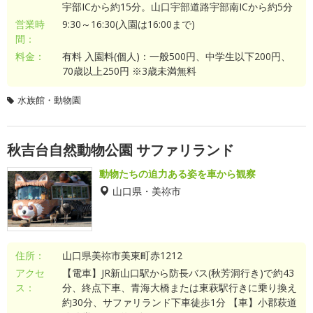
宇部ICから約15分。山口宇部道路宇部南ICから約5分
営業時
9:30～16:30(入園は16:00まで)
間：
料金：
有料 入園料(個人)：一般500円、中学生以下200円、
70歳以上250円 ※3歳未満無料
水族館・動物園
秋吉台自然動物公園 サファリランド
動物たちの迫力ある姿を車から観察
山口県・美祢市
住所：
山口県美祢市美東町赤1212
アクセ
【電車】JR新山口駅から防長バス(秋芳洞行き)で約43
ス：
分、終点下車、青海大橋または東萩駅行きに乗り換え
約30分、サファリランド下車徒歩1分 【車】小郡萩道