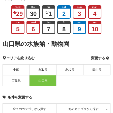
wed
thu
fri
sat
sun
mon
4/
29
30
5/
1
2
3
4
tue
wed
thu
fri
sat
sun
5
6
7
8
9
10
山口県の水族館・動物園
エリアを絞り込む
変更する
中国
鳥取県
島根県
岡山県
広島県
山口県
条件を変更する
全てのカテゴリから探す
他のカテゴリから探す