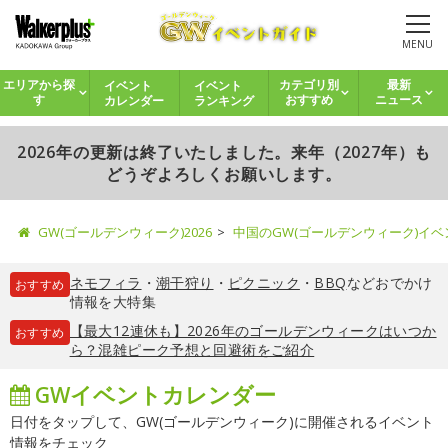
MENU
イベント
イベント
エリアから探
カテゴリ別
最新
カレンダー
ランキング
す
おすすめ
ニュース
2026年の更新は終了いたしました。来年（2027年）も
どうぞよろしくお願いします。
GW(ゴールデンウィーク)2026
中国のGW(ゴールデンウィーク)イ
ネモフィラ
・
潮干狩り
・
ピクニック
・
BBQ
などおでかけ
おすすめ
情報を大特集
【最大12連休も】2026年のゴールデンウィークはいつか
おすすめ
ら？混雑ピーク予想と回避術をご紹介
GWイベントカレンダー
日付をタップして、GW(ゴールデンウィーク)に開催されるイベント
情報をチェック