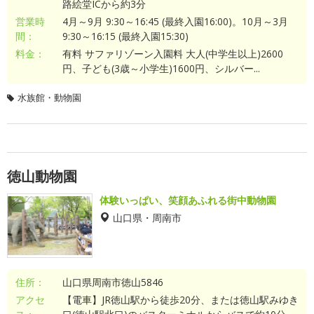
路絵堂ICから約3分
営業時
4月～9月 9:30～16:45 (最終入園16:00)。10月～3月
間：
9:30～16:15 (最終入園15:30)
料金：
有料 サファリゾーン入園料 大人(中学生以上)2600
円、子ども(3歳～小学生)1600円、シルバー...
水族館・動物園
徳山動物園
体験いっぱい、笑顔あふれる街中動物園
山口県・周南市
住所：
山口県周南市徳山5846
アクセ
【電車】JR徳山駅から徒歩20分、または徳山駅みゆき