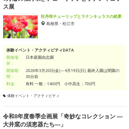
ス展
牡丹咲チューリップとラナンキュラスの絶景
島根県・松江市
体験イベント・アクティビティDATA
開催場
日本庭園由志園
所：
開催期
2026年3月20日(金)～4月19日(日) 最終入園は閉園の
間：
30分前
料金:
有料 一般：1400円 小中高生：700円
体験イベント・アクティビティ
令和8年度春季企画展「奇妙なコレクション ―
大井窯の須恵器たち―」