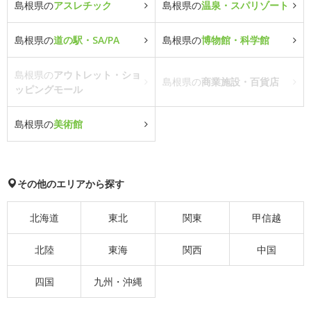
島根県の
アスレチック
島根県の
温泉・スパリゾート
島根県の
道の駅・SA/PA
島根県の
博物館・科学館
島根県の
アウトレット・ショ
島根県の
商業施設・百貨店
ッピングモール
島根県の
美術館
その他のエリアから探す
北海道
東北
関東
甲信越
北陸
東海
関西
中国
四国
九州・沖縄