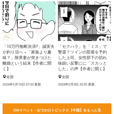
「10万円無断決済!?」誠実夫
「セクハラ」を「ミス」で
が釣り沼へ→「家族より趣
撃退？ツインの部屋を予約
味？」限界妻が突きつけた
した上司、女性部下の切れ
離婚という結末【作者に聞
味鋭い反撃にに「スカッと
く】
した」の声【作者に聞く】
全国
全国
2026年5月10日 07:30 更新
2026年5月9日 20:35 更新
GWイベント・おでかけトピックス【中国】をもっと見