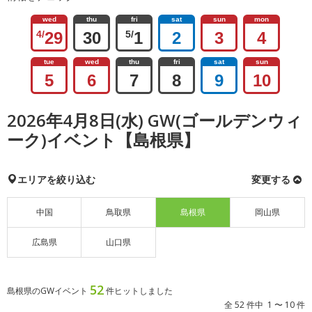
wed
thu
fri
sat
sun
mon
4/
29
30
5/
1
2
3
4
tue
wed
thu
fri
sat
sun
5
6
7
8
9
10
2026年4月8日(水) GW(ゴールデンウィ
ーク)イベント【島根県】
エリアを絞り込む
変更する
中国
鳥取県
島根県
岡山県
広島県
山口県
52
島根県のGWイベント
件ヒットしました
全 52 件中 1 〜 10 件