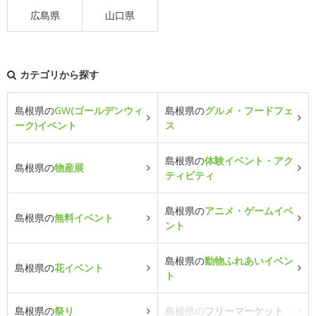
広島県
山口県
カテゴリから探す
島根県の
GW(ゴールデンウィ
島根県の
グルメ・フードフェ
ーク)イベント
ス
島根県の
体験イベント・アク
島根県の
物産展
ティビティ
島根県の
アニメ・ゲームイベ
島根県の
無料イベント
ント
島根県の
動物ふれあいイベン
島根県の
花イベント
ト
島根県の
祭り
島根県の
フリーマーケット