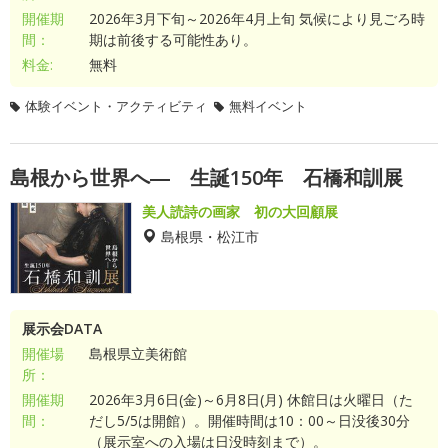
開催期
2026年3月下旬～2026年4月上旬 気候により見ごろ時
間：
期は前後する可能性あり。
料金:
無料
体験イベント・アクティビティ
無料イベント
島根から世界へ― 生誕150年 石橋和訓展
美人読詩の画家 初の大回顧展
島根県・松江市
展示会DATA
開催場
島根県立美術館
所：
開催期
2026年3月6日(金)～6月8日(月) 休館日は火曜日（た
間：
だし5/5は開館）。開催時間は10：00～日没後30分
（展示室への入場は日没時刻まで）。