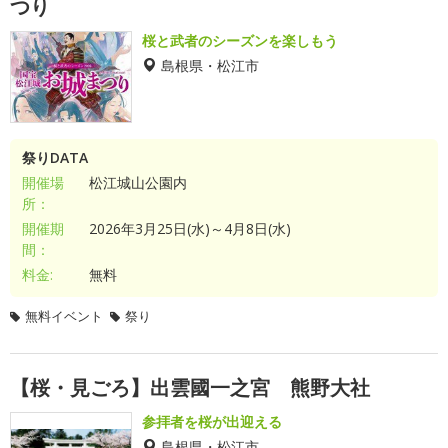
つり
桜と武者のシーズンを楽しもう
島根県・松江市
祭りDATA
開催場
松江城山公園内
所：
開催期
2026年3月25日(水)～4月8日(水)
間：
料金:
無料
無料イベント
祭り
【桜・見ごろ】出雲國一之宮 熊野大社
参拝者を桜が出迎える
島根県・松江市