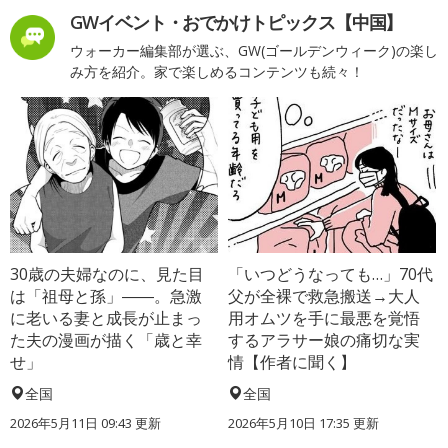
GWイベント・おでかけトピックス【中国】
ウォーカー編集部が選ぶ、GW(ゴールデンウィーク)の楽し
み方を紹介。家で楽しめるコンテンツも続々！
30歳の夫婦なのに、見た目
「いつどうなっても…」70代
は「祖母と孫」――。急激
父が全裸で救急搬送→大人
に老いる妻と成長が止まっ
用オムツを手に最悪を覚悟
た夫の漫画が描く「歳と幸
するアラサー娘の痛切な実
せ」
情【作者に聞く】
全国
全国
2026年5月11日 09:43 更新
2026年5月10日 17:35 更新