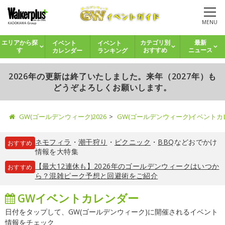
MENU
イベント
イベント
エリアから探
カテゴリ別
最新
カレンダー
ランキング
す
おすすめ
ニュース
2026年の更新は終了いたしました。来年（2027年）も
どうぞよろしくお願いします。
GW(ゴールデンウィーク)2026
GW(ゴールデンウィーク)イベント
ネモフィラ
・
潮干狩り
・
ピクニック
・
BBQ
などおでかけ
おすすめ
情報を大特集
【最大12連休も】2026年のゴールデンウィークはいつか
おすすめ
ら？混雑ピーク予想と回避術をご紹介
GWイベントカレンダー
日付をタップして、GW(ゴールデンウィーク)に開催されるイベント
情報をチェック