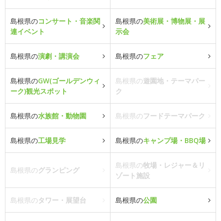
島根県の
コンサート・音楽関
島根県の
美術展・博物展・展
連イベント
示会
島根県の
演劇・講演会
島根県の
フェア
島根県の
GW(ゴールデンウィ
島根県の
遊園地・テーマパー
ーク)観光スポット
ク
島根県の
水族館・動物園
島根県の
フードテーマパーク
島根県の
工場見学
島根県の
キャンプ場・BBQ場
島根県の
牧場・レジャー＆リ
島根県の
グランピング
ゾート施設
島根県の
タワー・展望台
島根県の
公園