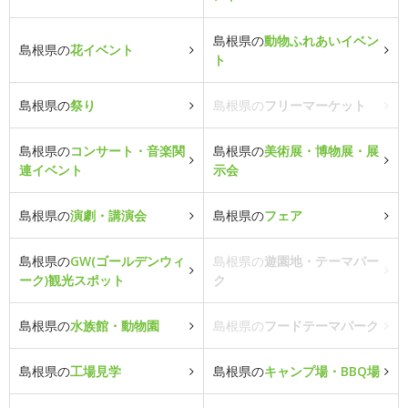
島根県の
動物ふれあいイベン
島根県の
花イベント
ト
島根県の
祭り
島根県の
フリーマーケット
島根県の
コンサート・音楽関
島根県の
美術展・博物展・展
連イベント
示会
島根県の
演劇・講演会
島根県の
フェア
島根県の
GW(ゴールデンウィ
島根県の
遊園地・テーマパー
ーク)観光スポット
ク
島根県の
水族館・動物園
島根県の
フードテーマパーク
島根県の
工場見学
島根県の
キャンプ場・BBQ場