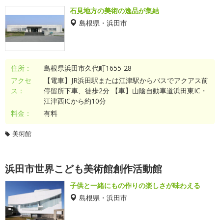
石見地方の美術の逸品が集結
島根県・浜田市
住所：
島根県浜田市久代町1655-28
アクセ
【電車】JR浜田駅または江津駅からバスでアクアス前
ス：
停留所下車、徒歩2分 【車】山陰自動車道浜田東IC・
江津西ICから約10分
料金：
有料
美術館
浜田市世界こども美術館創作活動館
子供と一緒にもの作りの楽しさが味わえる
島根県・浜田市