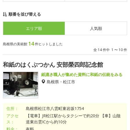
順番を並び替える
エリア順
人気順
14
島根県の美術館
件ヒットしました
全 14 件中 1 〜 10 件
和紙のはくぶつかん 安部榮四郎記念館
紙漉き職人が集めた資料に和紙の伝統をみる
島根県・松江市
住所：
島根県松江市八雲町東岩坂1754
アクセ
【電車】JR松江駅からタクシーで約20分 【車】山陰
ス：
道東出雲ICから約10分
料金：
有料