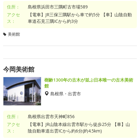
住所：
島根県浜田市三隅町古市場589
アクセ
【電車】JR三保三隅駅から車で約5分 【車】山陰自動
ス：
車道石見三隅ICから約3分
美術館
今岡美術館
樹齢1300年の古木が並ぶ日本唯一の古木美術
館
島根県・出雲市
住所：
島根県出雲市天神町856
アクセ
【電車】JR山陰本線出雲市駅から徒歩25分 【車】山
ス：
陰自動車道出雲ICから約6分(約4.5km)