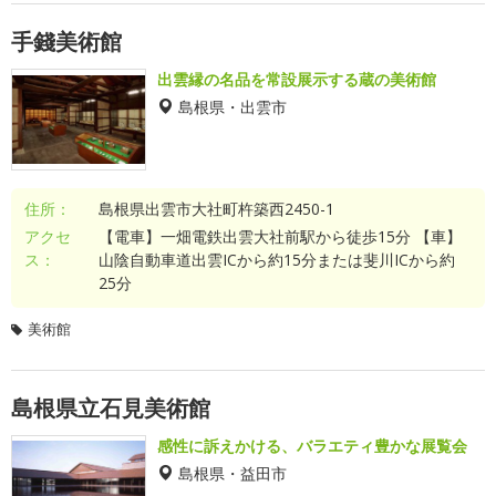
手錢美術館
出雲縁の名品を常設展示する蔵の美術館
島根県・出雲市
住所：
島根県出雲市大社町杵築西2450-1
アクセ
【電車】一畑電鉄出雲大社前駅から徒歩15分 【車】
ス：
山陰自動車道出雲ICから約15分または斐川ICから約
25分
美術館
島根県立石見美術館
感性に訴えかける、バラエティ豊かな展覧会
島根県・益田市