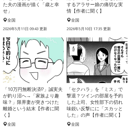
た夫の漫画が描く「歳と幸
するアラサー娘の痛切な実
せ」
情【作者に聞く】
全国
全国
2026年5月11日 09:43 更新
2026年5月10日 17:35 更新
「10万円無断決済!?」誠実夫
「セクハラ」を「ミス」で
が釣り沼へ→「家族より趣
撃退？ツインの部屋を予約
味？」限界妻が突きつけた
した上司、女性部下の切れ
離婚という結末【作者に聞
味鋭い反撃にに「スカッと
く】
した」の声【作者に聞く】
全国
全国