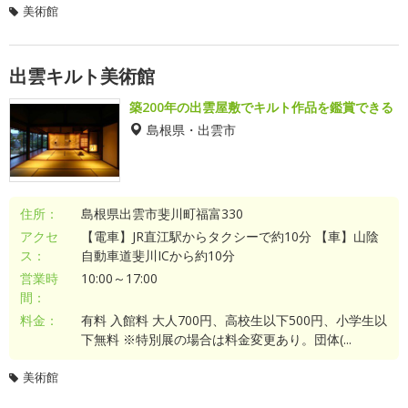
美術館
出雲キルト美術館
築200年の出雲屋敷でキルト作品を鑑賞できる
島根県・出雲市
住所：
島根県出雲市斐川町福富330
アクセ
【電車】JR直江駅からタクシーで約10分 【車】山陰
ス：
自動車道斐川ICから約10分
営業時
10:00～17:00
間：
料金：
有料 入館料 大人700円、高校生以下500円、小学生以
下無料 ※特別展の場合は料金変更あり。団体(...
美術館