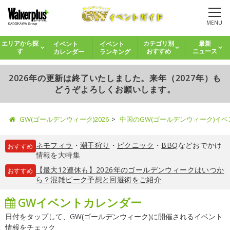
MENU
イベント
イベント
エリアから探
カテゴリ別
最新
カレンダー
ランキング
す
おすすめ
ニュース
2026年の更新は終了いたしました。来年（2027年）も
どうぞよろしくお願いします。
GW(ゴールデンウィーク)2026
中国のGW(ゴールデンウィーク)イ
ネモフィラ
・
潮干狩り
・
ピクニック
・
BBQ
などおでかけ
おすすめ
情報を大特集
【最大12連休も】2026年のゴールデンウィークはいつか
おすすめ
ら？混雑ピーク予想と回避術をご紹介
GWイベントカレンダー
日付をタップして、GW(ゴールデンウィーク)に開催されるイベント
情報をチェック