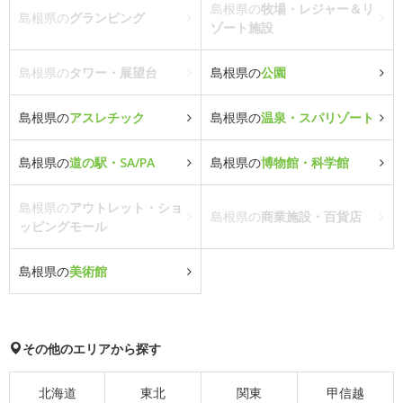
島根県の
牧場・レジャー＆リ
島根県の
グランピング
ゾート施設
島根県の
タワー・展望台
島根県の
公園
島根県の
アスレチック
島根県の
温泉・スパリゾート
島根県の
道の駅・SA/PA
島根県の
博物館・科学館
島根県の
アウトレット・ショ
島根県の
商業施設・百貨店
ッピングモール
島根県の
美術館
その他のエリアから探す
北海道
東北
関東
甲信越