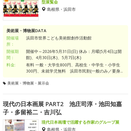
型展覧会
島根県・浜田市
美術展・博物展DATA
開催場
浜田市世界こども美術館創作活動館
所：
開催期
開催中～2026年5月31日(日) 休み：月曜(5月4日は開
間：
館)、4月30日(木)、5月7日(木)
料金:
有料 一般・大学生800円、高校生・中学生・小学生
300円、未就学児無料 浜田市民割(一般のみ／要身...
美術展・博物展・展示会
現代の日本画展 PART2 池庄司淳・池田知嘉
子・多留裕二・吉川弘
現代日本画壇で活躍する作家のグループ展
島根県・浜田市