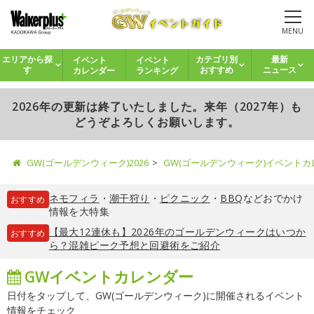
MENU
イベント
イベント
エリアから探
カテゴリ別
最新
カレンダー
ランキング
す
おすすめ
ニュース
2026年の更新は終了いたしました。来年（2027年）も
どうぞよろしくお願いします。
GW(ゴールデンウィーク)2026
GW(ゴールデンウィーク)イベント
ネモフィラ
・
潮干狩り
・
ピクニック
・
BBQ
などおでかけ
おすすめ
情報を大特集
【最大12連休も】2026年のゴールデンウィークはいつか
おすすめ
ら？混雑ピーク予想と回避術をご紹介
GWイベントカレンダー
日付をタップして、GW(ゴールデンウィーク)に開催されるイベント
情報をチェック