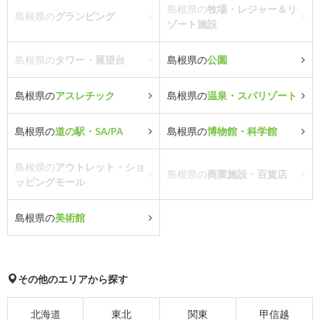
島根県の
牧場・レジャー＆リ
島根県の
グランピング
ゾート施設
島根県の
タワー・展望台
島根県の
公園
島根県の
アスレチック
島根県の
温泉・スパリゾート
島根県の
道の駅・SA/PA
島根県の
博物館・科学館
島根県の
アウトレット・ショ
島根県の
商業施設・百貨店
ッピングモール
島根県の
美術館
その他のエリアから探す
北海道
東北
関東
甲信越