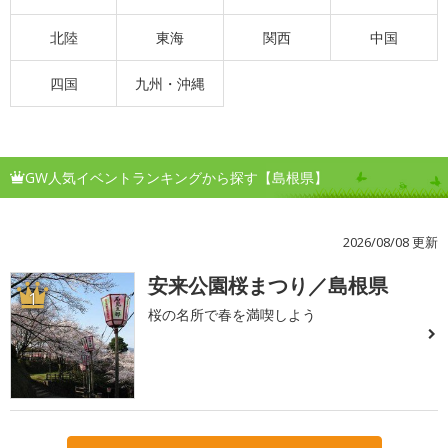
北陸
東海
関西
中国
四国
九州・沖縄
GW人気イベントランキングから探す【島根県】
2026/08/08 更新
安来公園桜まつり／島根県
1
桜の名所で春を満喫しよう