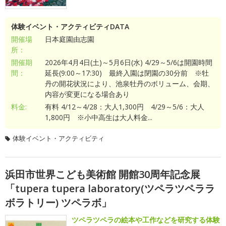
体験イベント・アクティビティDATA
開催場
日本庭園由志園
所：
開催期
2026年4月4日(土)～5月6日(水) 4/29～5/6は開園時間
間：
延長(9:00～17:30) 最終入園は閉園の30分前 ※牡
丹の開花状況により、池泉牡丹のボリューム、会期、
内容が変更になる場合あり
料金:
有料 4/12～4/28：大人1,300円 4/29～5/6：大人
1,800円 ※小中高生は大人料金...
体験イベント・アクティビティ
浜田市世界こども美術館 開館30周年記念展
「tupera tupera laboratory(ツペラツペララ
ボラトリー) ツペラボ」
ツペラツペラの絵本や工作などを研究する体験