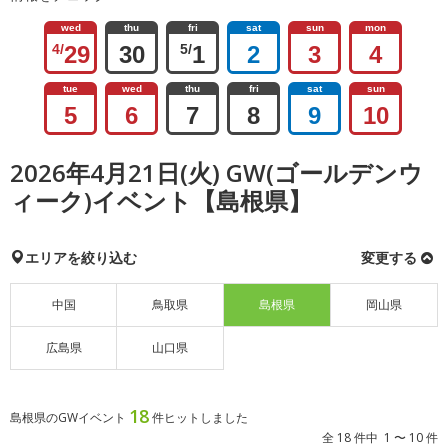
wed
thu
fri
sat
sun
mon
4/
29
30
5/
1
2
3
4
tue
wed
thu
fri
sat
sun
5
6
7
8
9
10
2026年4月21日(火) GW(ゴールデンウ
ィーク)イベント【島根県】
エリアを絞り込む
変更する
中国
鳥取県
島根県
岡山県
広島県
山口県
18
島根県のGWイベント
件ヒットしました
全 18 件中 1 〜 10 件