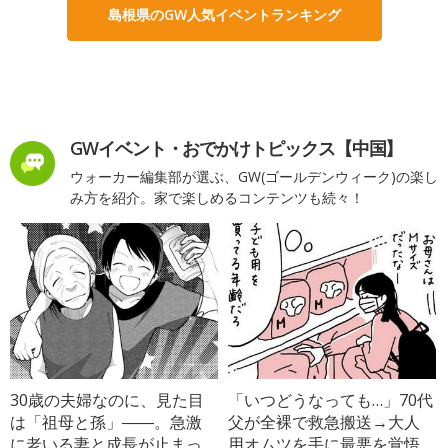
島根県のGW人気イベントランキング
GWイベント・おでかけトピックス【中国】
ウォーカー編集部が選ぶ、GW(ゴールデンウィーク)の楽し
み方を紹介。家で楽しめるコンテンツも続々！
30歳の夫婦なのに、見た目
「いつどうなっても…」70代
は「祖母と孫」――。急激
父が全裸で救急搬送→大人
に老いる妻と成長が止まっ
用オムツを手に最悪を覚悟