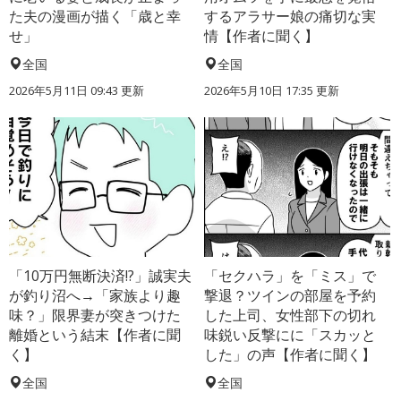
た夫の漫画が描く「歳と幸
するアラサー娘の痛切な実
せ」
情【作者に聞く】
全国
全国
2026年5月11日 09:43 更新
2026年5月10日 17:35 更新
「10万円無断決済!?」誠実夫
「セクハラ」を「ミス」で
が釣り沼へ→「家族より趣
撃退？ツインの部屋を予約
味？」限界妻が突きつけた
した上司、女性部下の切れ
離婚という結末【作者に聞
味鋭い反撃にに「スカッと
く】
した」の声【作者に聞く】
全国
全国