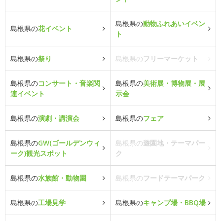
島根県の
動物ふれあいイベン
島根県の
花イベント
ト
島根県の
祭り
島根県の
フリーマーケット
島根県の
コンサート・音楽関
島根県の
美術展・博物展・展
連イベント
示会
島根県の
演劇・講演会
島根県の
フェア
島根県の
GW(ゴールデンウィ
島根県の
遊園地・テーマパー
ーク)観光スポット
ク
島根県の
水族館・動物園
島根県の
フードテーマパーク
島根県の
工場見学
島根県の
キャンプ場・BBQ場