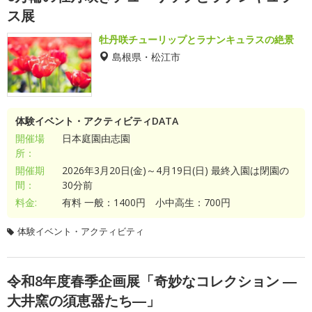
ス展
牡丹咲チューリップとラナンキュラスの絶景
島根県・松江市
体験イベント・アクティビティDATA
開催場
日本庭園由志園
所：
開催期
2026年3月20日(金)～4月19日(日) 最終入園は閉園の
間：
30分前
料金:
有料 一般：1400円 小中高生：700円
体験イベント・アクティビティ
令和8年度春季企画展「奇妙なコレクション ―
大井窯の須恵器たち―」