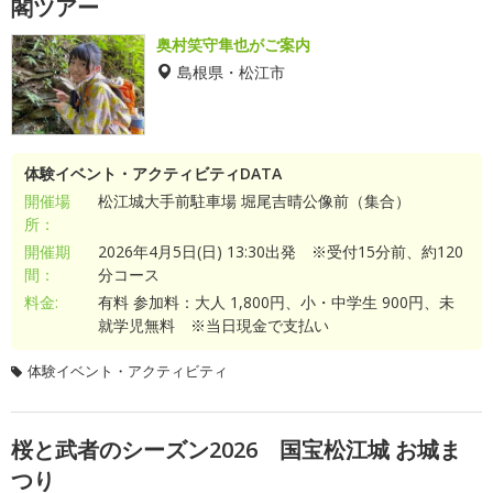
閣ツアー
奥村笑守隼也がご案内
島根県・松江市
体験イベント・アクティビティDATA
開催場
松江城大手前駐車場 堀尾吉晴公像前（集合）
所：
開催期
2026年4月5日(日) 13:30出発 ※受付15分前、約120
間：
分コース
料金:
有料 参加料：大人 1,800円、小・中学生 900円、未
就学児無料 ※当日現金で支払い
体験イベント・アクティビティ
桜と武者のシーズン2026 国宝松江城 お城ま
つり