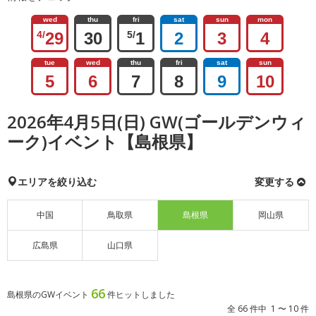
wed
thu
fri
sat
sun
mon
4/
29
30
5/
1
2
3
4
tue
wed
thu
fri
sat
sun
5
6
7
8
9
10
2026年4月5日(日) GW(ゴールデンウィ
ーク)イベント【島根県】
エリアを絞り込む
変更する
中国
鳥取県
島根県
岡山県
広島県
山口県
66
島根県のGWイベント
件ヒットしました
全 66 件中 1 〜 10 件