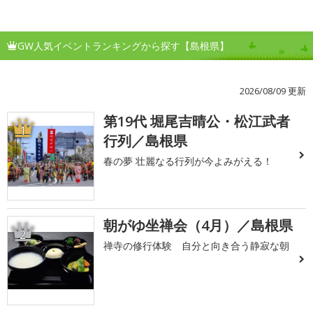
GW人気イベントランキングから探す【島根県】
2026/08/09 更新
第19代 堀尾吉晴公・松江武者
1
行列／島根県
春の夢 壮麗なる行列が今よみがえる！
朝がゆ坐禅会（4月）／島根県
2
禅寺の修行体験 自分と向き合う静寂な朝