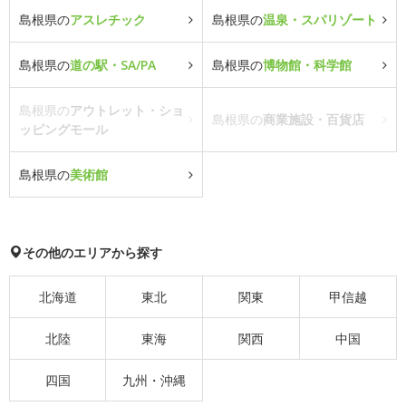
島根県の
アスレチック
島根県の
温泉・スパリゾート
島根県の
道の駅・SA/PA
島根県の
博物館・科学館
島根県の
アウトレット・ショ
島根県の
商業施設・百貨店
ッピングモール
島根県の
美術館
その他のエリアから探す
北海道
東北
関東
甲信越
北陸
東海
関西
中国
四国
九州・沖縄