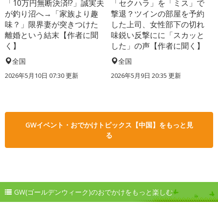
「10万円無断決済!?」誠実夫
「セクハラ」を「ミス」で
が釣り沼へ→「家族より趣
撃退？ツインの部屋を予約
味？」限界妻が突きつけた
した上司、女性部下の切れ
離婚という結末【作者に聞
味鋭い反撃にに「スカッと
く】
した」の声【作者に聞く】
全国
全国
2026年5月10日 07:30 更新
2026年5月9日 20:35 更新
GWイベント・おでかけトピックス【中国】をもっと見
る
GW(ゴールデンウィーク)のおでかけをもっと楽しむ