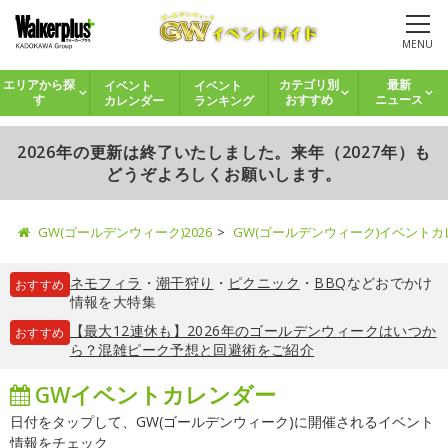
MENU
イベント
イベント
エリアから探
カテゴリ別
最新
カレンダー
ランキング
す
おすすめ
ニュース
2026年の更新は終了いたしました。来年（2027年）も
どうぞよろしくお願いします。
GW(ゴールデンウィーク)2026
GW(ゴールデンウィーク)イベント
ネモフィラ
・
潮干狩り
・
ピクニック
・
BBQ
などおでかけ
おすすめ
情報を大特集
【最大12連休も】2026年のゴールデンウィークはいつか
おすすめ
ら？混雑ピーク予想と回避術をご紹介
GWイベントカレンダー
日付をタップして、GW(ゴールデンウィーク)に開催されるイベント
情報をチェック