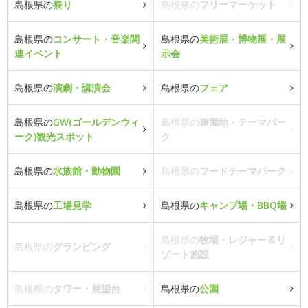
島根県の
祭り
島根県の
フリーマーケット
島根県の
コンサート・音楽関
島根県の
美術展・博物展・展
連イベント
示会
島根県の
演劇・講演会
島根県の
フェア
島根県の
GW(ゴールデンウィ
島根県の
遊園地・テーマパー
ーク)観光スポット
ク
島根県の
水族館・動物園
島根県の
フードテーマパーク
島根県の
工場見学
島根県の
キャンプ場・BBQ場
島根県の
牧場・レジャー＆リ
島根県の
グランピング
ゾート施設
島根県の
タワー・展望台
島根県の
公園