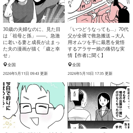
30歳の夫婦なのに、見た目
「いつどうなっても…」70代
は「祖母と孫」――。急激
父が全裸で救急搬送→大人
に老いる妻と成長が止まっ
用オムツを手に最悪を覚悟
た夫の漫画が描く「歳と幸
するアラサー娘の痛切な実
せ」
情【作者に聞く】
全国
全国
2026年5月11日 09:43 更新
2026年5月10日 17:35 更新