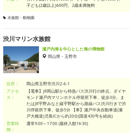
子ども(2歳以上)600円、2歳未満無料
水族館・動物園
渋川マリン水族館
瀬戸内海を中心とした海の博物館
岡山県・玉野市
住所：
岡山県玉野市渋川2-6-1
アクセ
【電車】JR岡山駅から特急バス渋川行の終点、ダイヤ
ス：
モンド瀬戸内マリンホテル停留所下車、徒歩3分。ま
たはJR宇野みなと線宇野駅から路線バス渋川行きで渋
川停留所下車、徒歩5分 【車】瀬戸中央自動車道(瀬
戸大橋道)児島ICから約20分(国道430号を経由)
営業時
通常9:00～17:00 (最終入館16:30)
間：