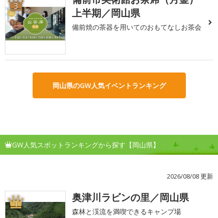
3
上半期／岡山県
備前焼の茶器を用いてのおもてなしお茶会
岡山県のGW人気イベントランキング
GW人気スポットランキングから探す【岡山県】
2026/08/08 更新
奥津川ラビンの里／岡山県
1
森林と渓流を満喫できるキャンプ場