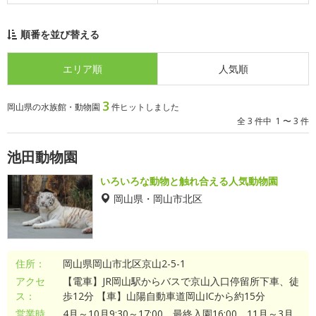
順番を並び替える
エリア順
人気順
3
岡山県の水族館・動物園
件ヒットしました
全 3 件中 1 〜 3 件
池田動物園
いろいろな動物と触れ合える人気動物園
岡山県・岡山市北区
住所：
岡山県岡山市北区京山2-5-1
アクセ
【電車】JR岡山駅からバスで京山入口停留所下車、徒
ス：
歩12分 【車】山陽自動車道岡山ICから約15分
営業時
4月～10月9:30～17:00、最終入園16:00。11月～3月