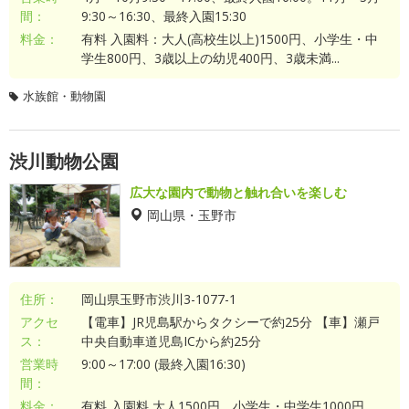
間：
9:30～16:30、最終入園15:30
料金：
有料 入園料：大人(高校生以上)1500円、小学生・中
学生800円、3歳以上の幼児400円、3歳未満...
水族館・動物園
渋川動物公園
広大な園内で動物と触れ合いを楽しむ
岡山県・玉野市
住所：
岡山県玉野市渋川3-1077-1
アクセ
【電車】JR児島駅からタクシーで約25分 【車】瀬戸
ス：
中央自動車道児島ICから約25分
営業時
9:00～17:00 (最終入園16:30)
間：
料金：
有料 入園料 大人1500円、小学生・中学生1000円、