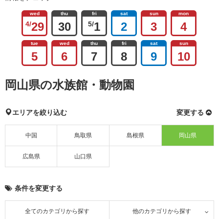
wed
thu
fri
sat
sun
mon
4/
29
30
5/
1
2
3
4
tue
wed
thu
fri
sat
sun
5
6
7
8
9
10
岡山県の水族館・動物園
エリアを絞り込む
変更する
中国
鳥取県
島根県
岡山県
広島県
山口県
条件を変更する
全てのカテゴリから探す
他のカテゴリから探す