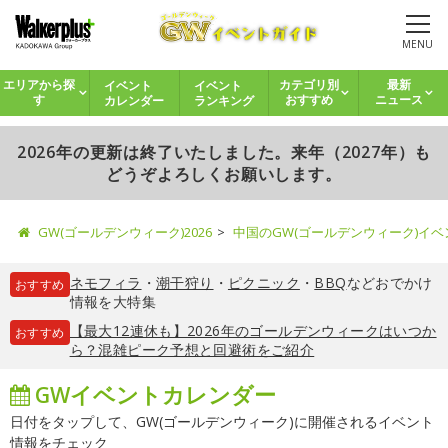
MENU
イベント
イベント
エリアから探
カテゴリ別
最新
カレンダー
ランキング
す
おすすめ
ニュース
2026年の更新は終了いたしました。来年（2027年）も
どうぞよろしくお願いします。
GW(ゴールデンウィーク)2026
中国のGW(ゴールデンウィーク)イ
ネモフィラ
・
潮干狩り
・
ピクニック
・
BBQ
などおでかけ
おすすめ
情報を大特集
【最大12連休も】2026年のゴールデンウィークはいつか
おすすめ
ら？混雑ピーク予想と回避術をご紹介
GWイベントカレンダー
日付をタップして、GW(ゴールデンウィーク)に開催されるイベント
情報をチェック