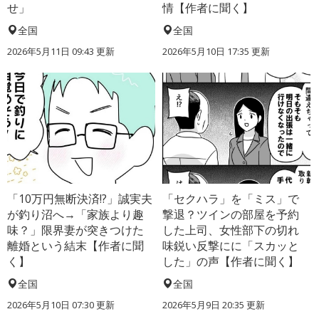
せ」
情【作者に聞く】
全国
全国
2026年5月11日 09:43 更新
2026年5月10日 17:35 更新
「10万円無断決済!?」誠実夫
「セクハラ」を「ミス」で
が釣り沼へ→「家族より趣
撃退？ツインの部屋を予約
味？」限界妻が突きつけた
した上司、女性部下の切れ
離婚という結末【作者に聞
味鋭い反撃にに「スカッと
く】
した」の声【作者に聞く】
全国
全国
2026年5月10日 07:30 更新
2026年5月9日 20:35 更新