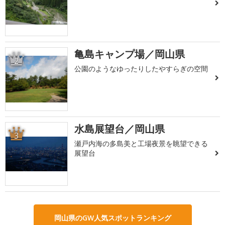
亀島キャンプ場／岡山県
2
公園のようなゆったりしたやすらぎの空間
水島展望台／岡山県
3
瀬戸内海の多島美と工場夜景を眺望できる
展望台
岡山県のGW人気スポットランキング