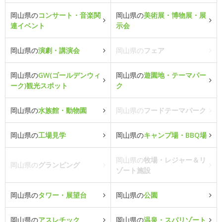
岡山県の
コンサート・音楽関
岡山県の
美術展・博物展・展
連イベント
示会
岡山県の
演劇・講演会
岡山県の
フェア
岡山県の
GW(ゴールデンウィ
岡山県の
遊園地・テーマパー
ーク)観光スポット
ク
岡山県の
水族館・動物園
岡山県の
フードテーマパーク
岡山県の
工場見学
岡山県の
キャンプ場・BBQ場
岡山県の
牧場・レジャー＆リ
岡山県の
グランピング
ゾート施設
岡山県の
タワー・展望台
岡山県の
公園
岡山県の
アスレチック
岡山県の
温泉・スパリゾート