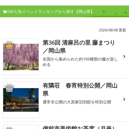
GW人気イベントランキングから探す【岡山県】
2026/08/08 更新
第36回 清麻呂の里 藤まつり
1
／岡山県
全国から集められた約100種類の藤が楽し
める
有隣荘 春宵特別公開／岡山
2
県
通常非公開の大原家旧別邸を特別公開
備前市美術館お茶席（月釜）