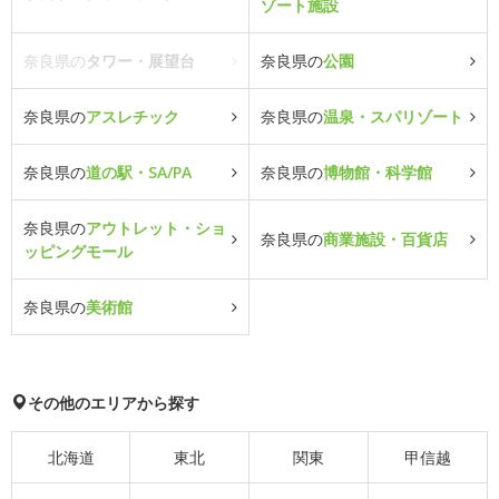
ゾート施設
奈良県の
タワー・展望台
奈良県の
公園
奈良県の
アスレチック
奈良県の
温泉・スパリゾート
奈良県の
道の駅・SA/PA
奈良県の
博物館・科学館
奈良県の
アウトレット・ショ
奈良県の
商業施設・百貨店
ッピングモール
奈良県の
美術館
その他のエリアから探す
北海道
東北
関東
甲信越