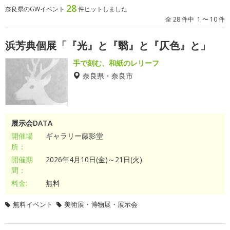
28
奈良県のGWイベント
件ヒットしました
全 28 件中 1 〜 10 件
浜芳典個展「『光』と『翳』と『仄色』と」
手で刻む、和紙のレリーフ
奈良県・奈良市
展示会DATA
開催場
ギャラリー藤影堂
所：
開催期
2026年4月10日(金)～21日(火)
間：
料金:
無料
無料イベント
美術展・博物展・展示会