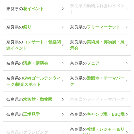
奈良県の
動物ふれあいイベン
奈良県の
花イベント
ト
奈良県の
祭り
奈良県の
フリーマーケット
奈良県の
コンサート・音楽関
奈良県の
美術展・博物展・展
連イベント
示会
奈良県の
演劇・講演会
奈良県の
フェア
奈良県の
GW(ゴールデンウィ
奈良県の
遊園地・テーマパー
ーク)観光スポット
ク
奈良県の
水族館・動物園
奈良県の
フードテーマパーク
奈良県の
工場見学
奈良県の
キャンプ場・BBQ場
奈良県の
牧場・レジャー＆リ
奈良県の
グランピング