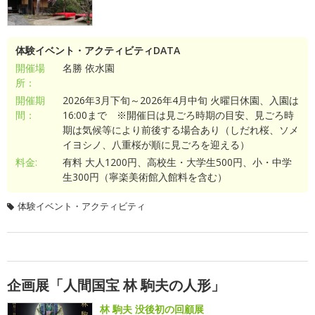
体験イベント・アクティビティDATA
開催場
名勝 依水園
所：
開催期
2026年3月下旬～2026年4月中旬 火曜日休園、入園は
間：
16:00まで ※開催日は見ごろ時期の目安、見ごろ時
期は気候等により前後する場合あり（しだれ桜、ソメ
イヨシノ、八重桜が順に見ごろを迎える）
料金:
有料 大人1200円、高校生・大学生500円、小・中学
生300円（寧楽美術館入館料を含む）
体験イベント・アクティビティ
企画展「人間国宝 林 駒夫の人形」
林 駒夫 没後初の回顧展