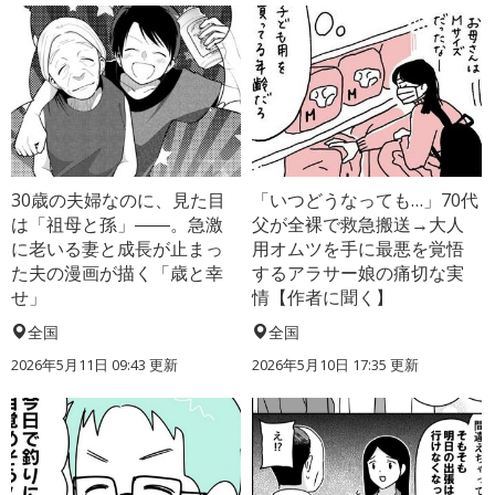
30歳の夫婦なのに、見た目
「いつどうなっても…」70代
は「祖母と孫」――。急激
父が全裸で救急搬送→大人
に老いる妻と成長が止まっ
用オムツを手に最悪を覚悟
た夫の漫画が描く「歳と幸
するアラサー娘の痛切な実
せ」
情【作者に聞く】
全国
全国
2026年5月11日 09:43 更新
2026年5月10日 17:35 更新