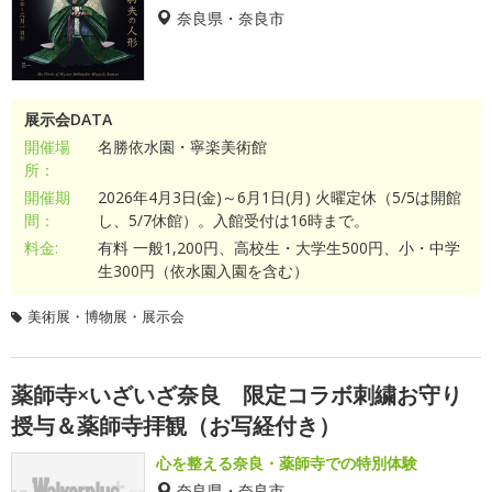
奈良県・奈良市
展示会DATA
開催場
名勝依水園・寧楽美術館
所：
開催期
2026年4月3日(金)～6月1日(月) 火曜定休（5/5は開館
間：
し、5/7休館）。入館受付は16時まで。
料金:
有料 一般1,200円、高校生・大学生500円、小・中学
生300円（依水園入園を含む）
美術展・博物展・展示会
薬師寺×いざいざ奈良 限定コラボ刺繍お守り
授与＆薬師寺拝観（お写経付き）
心を整える奈良・薬師寺での特別体験
奈良県・奈良市