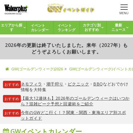
MENU
イベント
イベント
エリアから探
カテゴリ別
最新
カレンダー
ランキング
す
おすすめ
ニュース
2026年の更新は終了いたしました。来年（2027年）も
どうぞよろしくお願いします。
GW(ゴールデンウィーク)2026
GW(ゴールデンウィーク)イベント
ネモフィラ
・
潮干狩り
・
ピクニック
・
BBQ
などおでかけ
おすすめ
情報を大特集
【最大12連休も】2026年のゴールデンウィークはいつか
おすすめ
ら？混雑ピーク予想と回避術をご紹介
今年のGWどこ行く！？関東・関西・東海エリア別スポ
おすすめ
ットガイド
GWイベントカレンダー