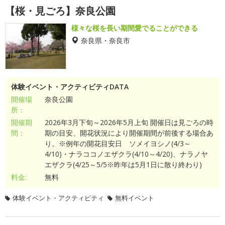
【桜・見ごろ】奈良公園
様々な桜を長い期間愛でることができる
奈良県・奈良市
体験イベント・アクティビティDATA
開催場
奈良公園
所：
開催期
2026年3月下旬～2026年5月上旬 開催日は見ごろの時
間：
期の目安、開花状況により開催期間が前後する場合あ
り。※例年の開花目安日 ソメイヨシノ(4/3～
4/10)・ナラココノエザクラ(4/10～4/20)、ナラノヤ
エザクラ(4/25～5/5※昨年は5月1日に散り終わり)
料金:
無料
体験イベント・アクティビティ
無料イベント