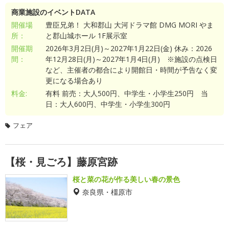
商業施設のイベントDATA
開催場
豊臣兄弟！ 大和郡山 大河ドラマ館 DMG MORI やま
所：
と郡山城ホール 1F展示室
開催期
2026年3月2日(月)～2027年1月22日(金) 休み：2026
間：
年12月28日(月)～2027年1月4日(月) ※施設の点検日
など、主催者の都合により開館日・時間が予告なく変
更になる場合あり
料金:
有料 前売：大人500円、中学生・小学生250円 当
日：大人600円、中学生・小学生300円
フェア
【桜・見ごろ】藤原宮跡
桜と菜の花が作る美しい春の景色
奈良県・橿原市