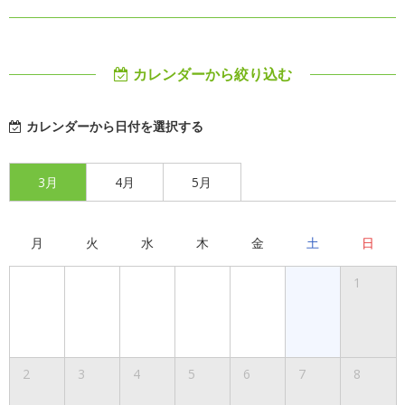
カレンダーから絞り込む
カレンダーから日付を選択する
3月
4月
5月
月
火
水
木
金
土
日
1
2
3
4
5
6
7
8