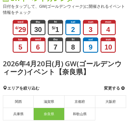
日付をタップして、GW(ゴールデンウィーク)に開催されるイベント
情報をチェック
wed
thu
fri
sat
sun
mon
4/
29
30
5/
1
2
3
4
tue
wed
thu
fri
sat
sun
5
6
7
8
9
10
2026年4月20日(月) GW(ゴールデンウ
ィーク)イベント【奈良県】
エリアを絞り込む
変更する
関西
滋賀県
京都府
大阪府
兵庫県
奈良県
和歌山県