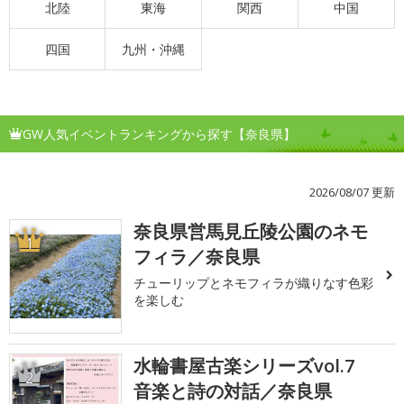
北陸
東海
関西
中国
四国
九州・沖縄
GW人気イベントランキングから探す【奈良県】
2026/08/07 更新
奈良県営馬見丘陵公園のネモ
1
フィラ／奈良県
チューリップとネモフィラが織りなす色彩
を楽しむ
水輪書屋古楽シリーズvol.7
2
音楽と詩の対話／奈良県