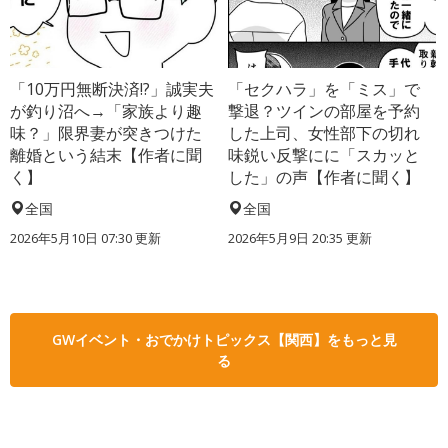
「10万円無断決済!?」誠実夫
「セクハラ」を「ミス」で
が釣り沼へ→「家族より趣
撃退？ツインの部屋を予約
味？」限界妻が突きつけた
した上司、女性部下の切れ
離婚という結末【作者に聞
味鋭い反撃にに「スカッと
く】
した」の声【作者に聞く】
全国
全国
2026年5月10日 07:30 更新
2026年5月9日 20:35 更新
GWイベント・おでかけトピックス【関西】をもっと見
る