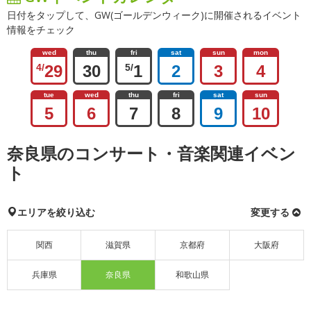
日付をタップして、GW(ゴールデンウィーク)に開催されるイベント
情報をチェック
wed
thu
fri
sat
sun
mon
4/
29
30
5/
1
2
3
4
tue
wed
thu
fri
sat
sun
5
6
7
8
9
10
奈良県のコンサート・音楽関連イベン
ト
エリアを絞り込む
変更する
関西
滋賀県
京都府
大阪府
兵庫県
奈良県
和歌山県