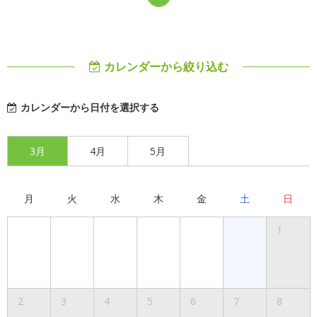
カレンダーから絞り込む
カレンダーから日付を選択する
3月
4月
5月
月
火
水
木
金
土
日
1
2
3
4
5
6
7
8