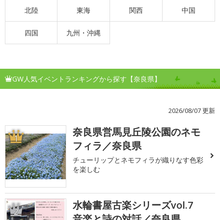
北陸
東海
関西
中国
四国
九州・沖縄
GW人気イベントランキングから探す【奈良県】
2026/08/07 更新
奈良県営馬見丘陵公園のネモ
1
フィラ／奈良県
チューリップとネモフィラが織りなす色彩
を楽しむ
水輪書屋古楽シリーズvol.7
2
音楽と詩の対話／奈良県