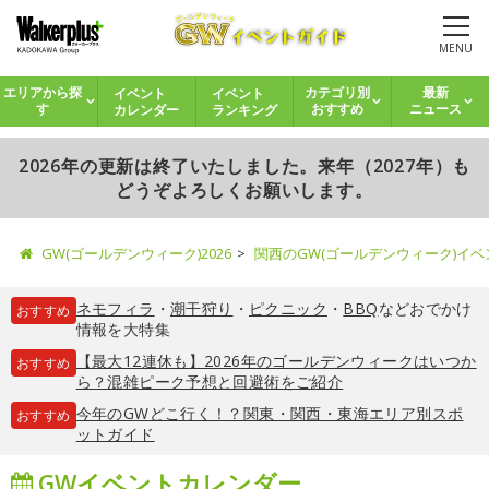
MENU
イベント
イベント
エリアから探
カテゴリ別
最新
カレンダー
ランキング
す
おすすめ
ニュース
2026年の更新は終了いたしました。来年（2027年）も
どうぞよろしくお願いします。
GW(ゴールデンウィーク)2026
関西のGW(ゴールデンウィーク)イ
ネモフィラ
・
潮干狩り
・
ピクニック
・
BBQ
などおでかけ
おすすめ
情報を大特集
【最大12連休も】2026年のゴールデンウィークはいつか
おすすめ
ら？混雑ピーク予想と回避術をご紹介
今年のGWどこ行く！？関東・関西・東海エリア別スポ
おすすめ
ットガイド
GWイベントカレンダー