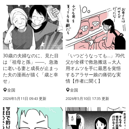
30歳の夫婦なのに、見た目
「いつどうなっても…」70代
は「祖母と孫」――。急激
父が全裸で救急搬送→大人
に老いる妻と成長が止まっ
用オムツを手に最悪を覚悟
た夫の漫画が描く「歳と幸
するアラサー娘の痛切な実
せ」
情【作者に聞く】
全国
全国
2026年5月11日 09:43 更新
2026年5月10日 17:35 更新