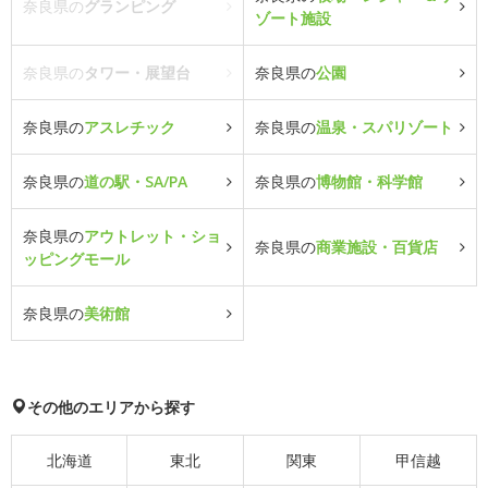
奈良県の
グランピング
ゾート施設
奈良県の
タワー・展望台
奈良県の
公園
奈良県の
アスレチック
奈良県の
温泉・スパリゾート
奈良県の
道の駅・SA/PA
奈良県の
博物館・科学館
奈良県の
アウトレット・ショ
奈良県の
商業施設・百貨店
ッピングモール
奈良県の
美術館
その他のエリアから探す
北海道
東北
関東
甲信越