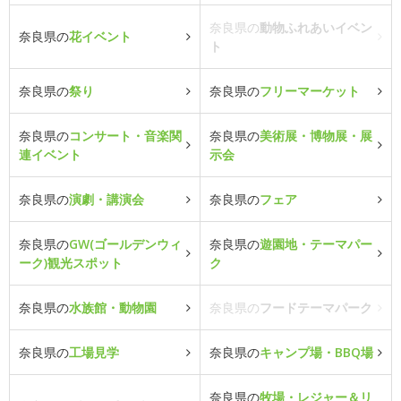
奈良県の
動物ふれあいイベン
奈良県の
花イベント
ト
奈良県の
祭り
奈良県の
フリーマーケット
奈良県の
コンサート・音楽関
奈良県の
美術展・博物展・展
連イベント
示会
奈良県の
演劇・講演会
奈良県の
フェア
奈良県の
GW(ゴールデンウィ
奈良県の
遊園地・テーマパー
ーク)観光スポット
ク
奈良県の
水族館・動物園
奈良県の
フードテーマパーク
奈良県の
工場見学
奈良県の
キャンプ場・BBQ場
奈良県の
牧場・レジャー＆リ