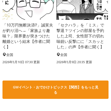
「10万円無断決済!?」誠実夫
「セクハラ」を「ミス」で
が釣り沼へ→「家族より趣
撃退？ツインの部屋を予約
味？」限界妻が突きつけた
した上司、女性部下の切れ
離婚という結末【作者に聞
味鋭い反撃にに「スカッと
く】
した」の声【作者に聞く】
全国
全国
2026年5月10日 07:30 更新
2026年5月9日 20:35 更新
GWイベント・おでかけトピックス【関西】をもっと見
る