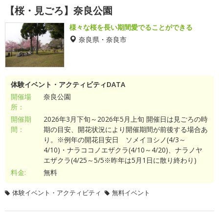
【桜・見ごろ】奈良公園
様々な桜を長い期間愛でることができる
奈良県・奈良市
体験イベント・アクティビティDATA
開催場
奈良公園
所：
開催期
2026年3月下旬～2026年5月上旬 開催日は見ごろの時
間：
期の目安、開花状況により開催期間が前後する場合あ
り。※例年の開花目安日 ソメイヨシノ(4/3～
4/10)・ナラココノエザクラ(4/10～4/20)、ナラノヤ
エザクラ(4/25～5/5※昨年は5月1日に散り終わり)
料金:
無料
体験イベント・アクティビティ
無料イベント