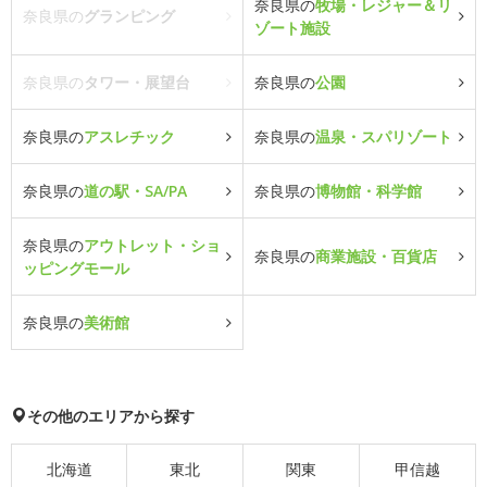
奈良県の
牧場・レジャー＆リ
奈良県の
グランピング
ゾート施設
奈良県の
タワー・展望台
奈良県の
公園
奈良県の
アスレチック
奈良県の
温泉・スパリゾート
奈良県の
道の駅・SA/PA
奈良県の
博物館・科学館
奈良県の
アウトレット・ショ
奈良県の
商業施設・百貨店
ッピングモール
奈良県の
美術館
その他のエリアから探す
北海道
東北
関東
甲信越