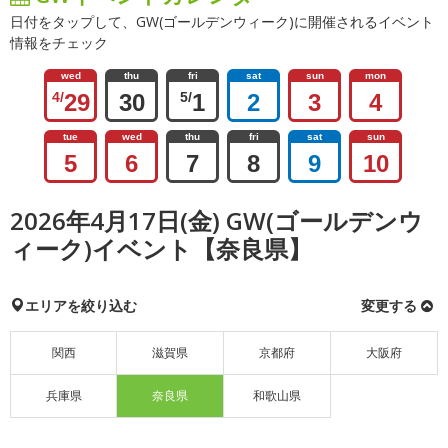
日付をタップして、GW(ゴールデンウィーク)に開催されるイベント
情報をチェック
wed
thu
fri
sat
sun
mon
4/
29
30
5/
1
2
3
4
tue
wed
thu
fri
sat
sun
5
6
7
8
9
10
2026年4月17日(金) GW(ゴールデンウ
ィーク)イベント【奈良県】
エリアを絞り込む
変更する
関西
滋賀県
京都府
大阪府
兵庫県
奈良県
和歌山県