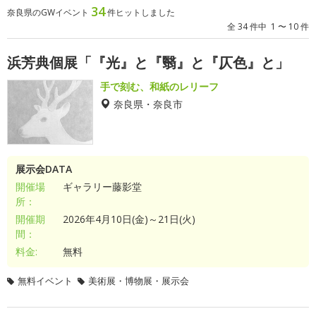
34
奈良県のGWイベント
件ヒットしました
全 34 件中 1 〜 10 件
浜芳典個展「『光』と『翳』と『仄色』と」
手で刻む、和紙のレリーフ
奈良県・奈良市
展示会DATA
開催場
ギャラリー藤影堂
所：
開催期
2026年4月10日(金)～21日(火)
間：
料金:
無料
無料イベント
美術展・博物展・展示会