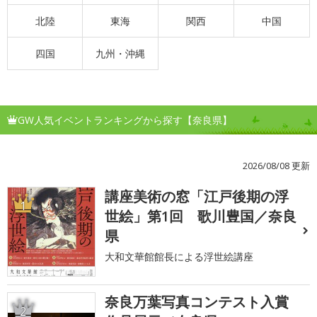
北陸
東海
関西
中国
四国
九州・沖縄
GW人気イベントランキングから探す【奈良県】
2026/08/08 更新
講座美術の窓「江戸後期の浮
1
世絵」第1回 歌川豊国／奈良
県
大和文華館館長による浮世絵講座
奈良万葉写真コンテスト入賞
2