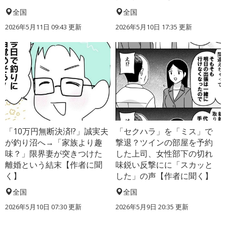
全国
全国
2026年5月11日 09:43 更新
2026年5月10日 17:35 更新
「10万円無断決済!?」誠実夫
「セクハラ」を「ミス」で
が釣り沼へ→「家族より趣
撃退？ツインの部屋を予約
味？」限界妻が突きつけた
した上司、女性部下の切れ
離婚という結末【作者に聞
味鋭い反撃にに「スカッと
く】
した」の声【作者に聞く】
全国
全国
2026年5月10日 07:30 更新
2026年5月9日 20:35 更新