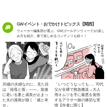
GWイベント・おでかけトピックス【関西】
ウォーカー編集部が選ぶ、GW(ゴールデンウィーク)の楽し
み方を紹介。家で楽しめるコンテンツも続々！
30歳の夫婦なのに、見た目
「いつどうなっても…」70代
は「祖母と孫」――。急激
父が全裸で救急搬送→大人
に老いる妻と成長が止まっ
用オムツを手に最悪を覚悟
た夫の漫画が描く「歳と幸
するアラサー娘の痛切な実
せ」
情【作者に聞く】