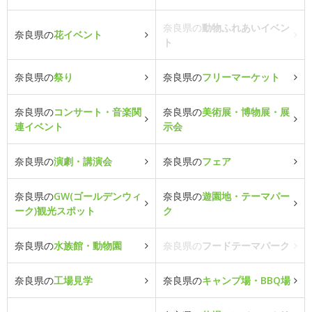
奈良県の
動物ふれあいイベン
奈良県の
花イベント
ト
奈良県の
祭り
奈良県の
フリーマーケット
奈良県の
コンサート・音楽関
奈良県の
美術展・博物展・展
連イベント
示会
奈良県の
演劇・講演会
奈良県の
フェア
奈良県の
GW(ゴールデンウィ
奈良県の
遊園地・テーマパー
ーク)観光スポット
ク
奈良県の
水族館・動物園
奈良県の
フードテーマパーク
奈良県の
工場見学
奈良県の
キャンプ場・BBQ場