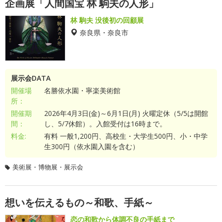
企画展「人間国宝 林 駒夫の人形」
林 駒夫 没後初の回顧展
奈良県・奈良市
展示会DATA
開催場
名勝依水園・寧楽美術館
所：
開催期
2026年4月3日(金)～6月1日(月) 火曜定休（5/5は開館
間：
し、5/7休館）。入館受付は16時まで。
料金:
有料 一般1,200円、高校生・大学生500円、小・中学
生300円（依水園入園を含む）
美術展・博物展・展示会
想いを伝えるもの～和歌、手紙～
恋の和歌から体調不良の手紙まで