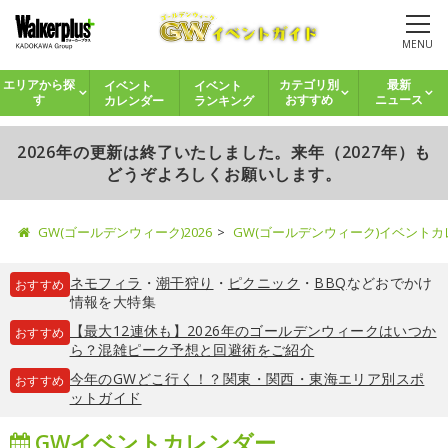
MENU
イベント
イベント
エリアから探
カテゴリ別
最新
カレンダー
ランキング
す
おすすめ
ニュース
2026年の更新は終了いたしました。来年（2027年）も
どうぞよろしくお願いします。
GW(ゴールデンウィーク)2026
GW(ゴールデンウィーク)イベント
ネモフィラ
・
潮干狩り
・
ピクニック
・
BBQ
などおでかけ
おすすめ
情報を大特集
【最大12連休も】2026年のゴールデンウィークはいつか
おすすめ
ら？混雑ピーク予想と回避術をご紹介
今年のGWどこ行く！？関東・関西・東海エリア別スポ
おすすめ
ットガイド
GWイベントカレンダー