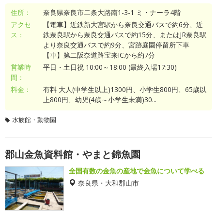
住所：
奈良県奈良市二条大路南1-3-1 ミ・ナーラ4階
アクセ
【電車】近鉄新大宮駅から奈良交通バスで約6分、近
ス：
鉄奈良駅から奈良交通バスで約15分、またはJR奈良駅
より奈良交通バスで約9分、宮跡庭園停留所下車
【車】第二阪奈道路宝来ICから約7分
営業時
平日・土日祝 10:00～18:00 (最終入場17:30)
間：
料金：
有料 大人(中学生以上)1300円、小学生800円、65歳以
上800円、幼児(4歳～小学生未満)30...
水族館・動物園
郡山金魚資料館・やまと錦魚園
全国有数の金魚の産地で金魚について学べる
奈良県・大和郡山市