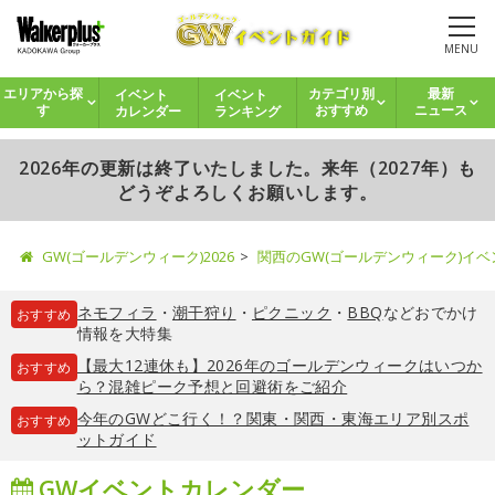
MENU
イベント
イベント
エリアから探
カテゴリ別
最新
カレンダー
ランキング
す
おすすめ
ニュース
2026年の更新は終了いたしました。来年（2027年）も
どうぞよろしくお願いします。
GW(ゴールデンウィーク)2026
関西のGW(ゴールデンウィーク)イ
ネモフィラ
・
潮干狩り
・
ピクニック
・
BBQ
などおでかけ
おすすめ
情報を大特集
【最大12連休も】2026年のゴールデンウィークはいつか
おすすめ
ら？混雑ピーク予想と回避術をご紹介
今年のGWどこ行く！？関東・関西・東海エリア別スポ
おすすめ
ットガイド
GWイベントカレンダー