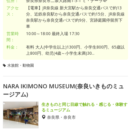
住所：
奈良県奈良市二条大路南1-3-1 ミ・ナーラ4F
アクセ
【電車】JR奈良線 新大宮駅から奈良交通バスで約13
ス：
分、近鉄奈良駅から奈良交通バスで約15分、JR奈良線
奈良駅から奈良交通バスで約9分、宮跡庭園停留所下
車
営業時
10:00～18:00 最終入場 17:30
間：
料金：
有料 大人(中学生以上)1300円、小学生800円、65歳以
上800円、幼児(4歳～小学生未満)30...
水族館・動物園
NARA IKIMONO MUSEUM(奈良いきものミュ
ージアム)
生きものと同じ目線で触れる・感じる・体験す
るミュージアム
奈良県・奈良市