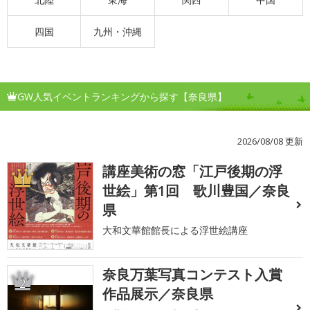
四国
九州・沖縄
GW人気イベントランキングから探す【奈良県】
2026/08/08 更新
講座美術の窓「江戸後期の浮
1
世絵」第1回 歌川豊国／奈良
県
大和文華館館長による浮世絵講座
奈良万葉写真コンテスト入賞
2
作品展示／奈良県