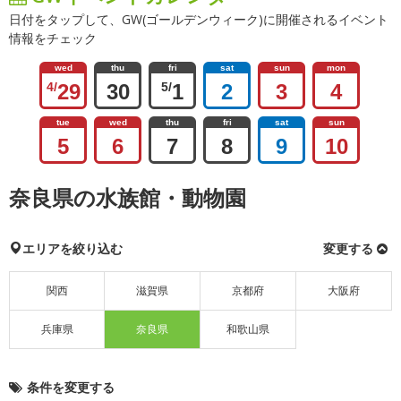
日付をタップして、GW(ゴールデンウィーク)に開催されるイベント
情報をチェック
wed
thu
fri
sat
sun
mon
4/
29
30
5/
1
2
3
4
tue
wed
thu
fri
sat
sun
5
6
7
8
9
10
奈良県の水族館・動物園
エリアを絞り込む
変更する
関西
滋賀県
京都府
大阪府
兵庫県
奈良県
和歌山県
条件を変更する