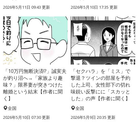
2026年5月11日 09:43 更新
2026年5月10日 17:35 更新
「10万円無断決済!?」誠実夫
「セクハラ」を「ミス」で
が釣り沼へ→「家族より趣
撃退？ツインの部屋を予約
味？」限界妻が突きつけた
した上司、女性部下の切れ
離婚という結末【作者に聞
味鋭い反撃にに「スカッと
く】
した」の声【作者に聞く】
全国
全国
2026年5月10日 07:30 更新
2026年5月9日 20:35 更新