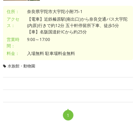
住所：
奈良県宇陀市大宇陀小附75-1
アクセ
【電車】近鉄榛原駅(南出口)から奈良交通バス大宇陀
ス：
(内原)行きで約12分 五十軒停留所下車、徒歩5分
【車】名阪国道針ICから約25分
営業時
9:00～17:00
間：
料金：
入場無料 駐車場料金無料
水族館・動物園
1