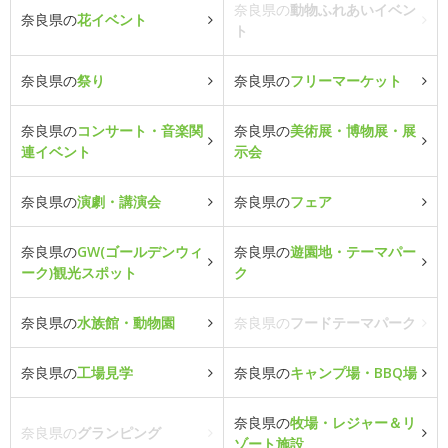
奈良県の
動物ふれあいイベン
奈良県の
花イベント
ト
奈良県の
祭り
奈良県の
フリーマーケット
奈良県の
コンサート・音楽関
奈良県の
美術展・博物展・展
連イベント
示会
奈良県の
演劇・講演会
奈良県の
フェア
奈良県の
GW(ゴールデンウィ
奈良県の
遊園地・テーマパー
ーク)観光スポット
ク
奈良県の
水族館・動物園
奈良県の
フードテーマパーク
奈良県の
工場見学
奈良県の
キャンプ場・BBQ場
奈良県の
牧場・レジャー＆リ
奈良県の
グランピング
ゾート施設