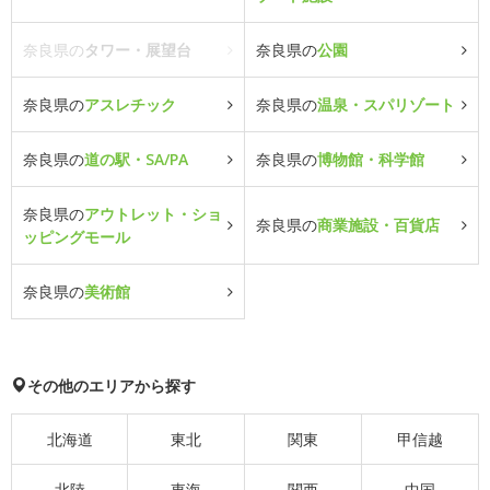
奈良県の
タワー・展望台
奈良県の
公園
奈良県の
アスレチック
奈良県の
温泉・スパリゾート
奈良県の
道の駅・SA/PA
奈良県の
博物館・科学館
奈良県の
アウトレット・ショ
奈良県の
商業施設・百貨店
ッピングモール
奈良県の
美術館
その他のエリアから探す
北海道
東北
関東
甲信越
北陸
東海
関西
中国