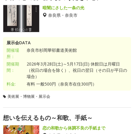
暗闇にさした一条の光
奈良県・奈良市
展示会DATA
開催場
奈良市杉岡華邨書道美術館
所：
開催期
2026年3月28日(土)～5月17日(日) 休館日は月曜日
間：
（祝日の場合を除く）、祝日の翌日（その日が平日の
場合）
料金:
有料 一般500円（奈良市在住300円）
美術展・博物展・展示会
想いを伝えるもの～和歌、手紙～
恋の和歌から体調不良の手紙まで