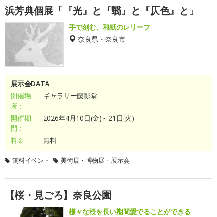
浜芳典個展「『光』と『翳』と『仄色』と」
手で刻む、和紙のレリーフ
奈良県・奈良市
展示会DATA
開催場
ギャラリー藤影堂
所：
開催期
2026年4月10日(金)～21日(火)
間：
料金:
無料
無料イベント
美術展・博物展・展示会
【桜・見ごろ】奈良公園
様々な桜を長い期間愛でることができる