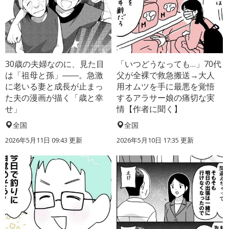
30歳の夫婦なのに、見た目
「いつどうなっても…」70代
は「祖母と孫」――。急激
父が全裸で救急搬送→大人
に老いる妻と成長が止まっ
用オムツを手に最悪を覚悟
た夫の漫画が描く「歳と幸
するアラサー娘の痛切な実
せ」
情【作者に聞く】
全国
全国
2026年5月11日 09:43 更新
2026年5月10日 17:35 更新