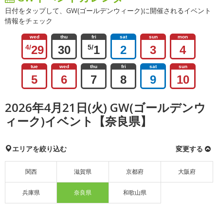
日付をタップして、GW(ゴールデンウィーク)に開催されるイベント
情報をチェック
wed
thu
fri
sat
sun
mon
4/
29
30
5/
1
2
3
4
tue
wed
thu
fri
sat
sun
5
6
7
8
9
10
2026年4月21日(火) GW(ゴールデンウ
ィーク)イベント【奈良県】
エリアを絞り込む
変更する
関西
滋賀県
京都府
大阪府
兵庫県
奈良県
和歌山県