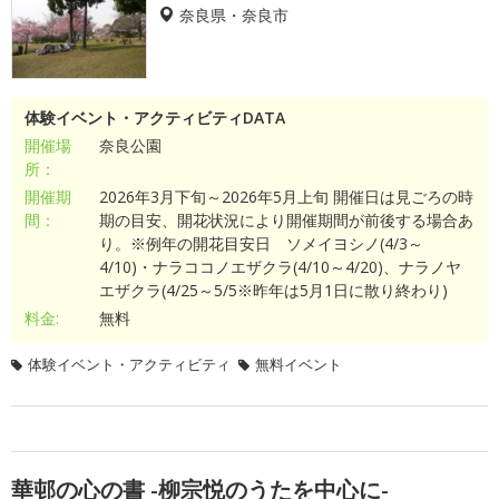
奈良県・奈良市
体験イベント・アクティビティDATA
開催場
奈良公園
所：
開催期
2026年3月下旬～2026年5月上旬 開催日は見ごろの時
間：
期の目安、開花状況により開催期間が前後する場合あ
り。※例年の開花目安日 ソメイヨシノ(4/3～
4/10)・ナラココノエザクラ(4/10～4/20)、ナラノヤ
エザクラ(4/25～5/5※昨年は5月1日に散り終わり)
料金:
無料
体験イベント・アクティビティ
無料イベント
華邨の心の書 -柳宗悦のうたを中心に-