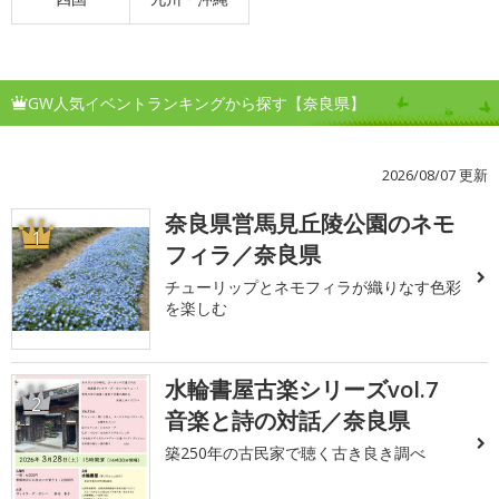
GW人気イベントランキングから探す【奈良県】
2026/08/07 更新
奈良県営馬見丘陵公園のネモ
1
フィラ／奈良県
チューリップとネモフィラが織りなす色彩
を楽しむ
水輪書屋古楽シリーズvol.7
2
音楽と詩の対話／奈良県
築250年の古民家で聴く古き良き調べ