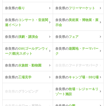
奈良県の
祭り
奈良県の
フリーマーケット
奈良県の
コンサート・音楽関
奈良県の
美術展・博物展・展
連イベント
示会
奈良県の
演劇・講演会
奈良県の
フェア
奈良県の
GW(ゴールデンウィ
奈良県の
遊園地・テーマパー
ーク)観光スポット
ク
奈良県の
水族館・動物園
奈良県の
フードテーマパーク
奈良県の
工場見学
奈良県の
キャンプ場・BBQ場
奈良県の
牧場・レジャー＆リ
奈良県の
グランピング
ゾート施設
奈良県の
タワー・展望台
奈良県の
公園