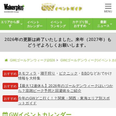
MENU
イベント
イベント
エリアから探
カテゴリ別
最新
カレンダー
ランキング
す
おすすめ
ニュース
2026年の更新は終了いたしました。来年（2027年）も
どうぞよろしくお願いします。
GW(ゴールデンウィーク)2026
GW(ゴールデンウィーク)イベント
ネモフィラ
・
潮干狩り
・
ピクニック
・
BBQ
などおでかけ
おすすめ
情報を大特集
【最大12連休も】2026年のゴールデンウィークはいつか
おすすめ
ら？混雑ピーク予想と回避術をご紹介
今年のGWどこ行く！？関東・関西・東海エリア別スポ
おすすめ
ットガイド
GWイベントカレンダー