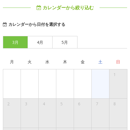
カレンダーから絞り込む
カレンダーから日付を選択する
3月
4月
5月
月
火
水
木
金
土
日
1
2
3
4
5
6
7
8