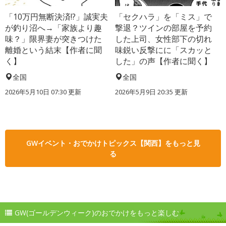
「10万円無断決済!?」誠実夫
「セクハラ」を「ミス」で
が釣り沼へ→「家族より趣
撃退？ツインの部屋を予約
味？」限界妻が突きつけた
した上司、女性部下の切れ
離婚という結末【作者に聞
味鋭い反撃にに「スカッと
く】
した」の声【作者に聞く】
全国
全国
2026年5月10日 07:30 更新
2026年5月9日 20:35 更新
GWイベント・おでかけトピックス【関西】をもっと見
る
GW(ゴールデンウィーク)のおでかけをもっと楽しむ