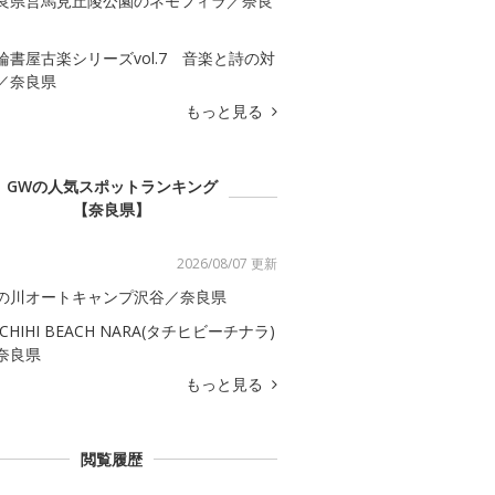
良県営馬見丘陵公園のネモフィラ／奈良
輪書屋古楽シリーズvol.7 音楽と詩の対
／奈良県
もっと見る
GWの人気スポットランキング
【奈良県】
2026/08/07 更新
の川オートキャンプ沢谷／奈良県
ACHIHI BEACH NARA(タチヒビーチナラ)
奈良県
もっと見る
閲覧履歴