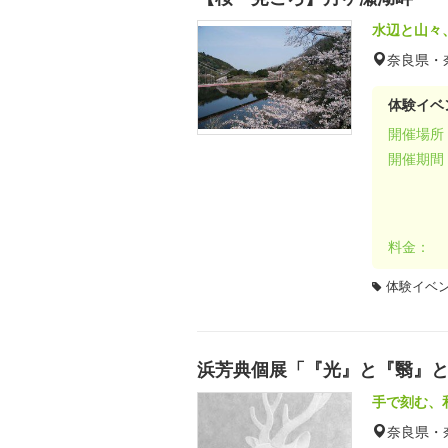
水辺と山々
奈良県・
体験イベ
開催場所
開催期間
料金：
体験イベ
浜芳典個展「『光』と『翳』
手で刻む、
奈良県・