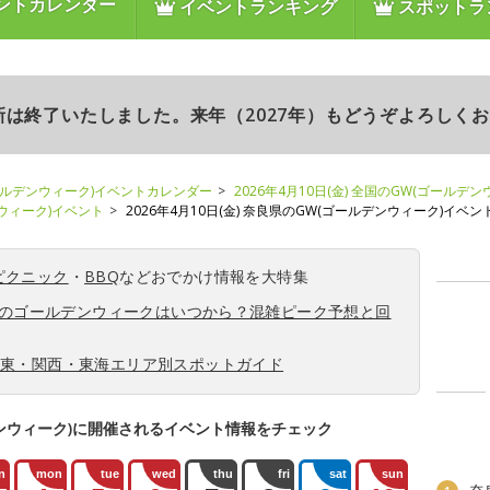
ントカレンダー
イベントランキング
スポットラ
更新は終了いたしました。来年（2027年）もどうぞよろしく
ールデンウィーク)イベントカレンダー
2026年4月10日(金) 全国のGW(ゴールデ
ンウィーク)イベント
2026年4月10日(金) 奈良県のGW(ゴールデンウィーク)イベン
ピクニック
・
BBQ
などおでかけ情報を大特集
6年のゴールデンウィークはいつから？混雑ピーク予想と回
関東・関西・東海エリア別スポットガイド
ンウィーク)に開催されるイベント情報をチェック
n
mon
tue
wed
thu
fri
sat
sun