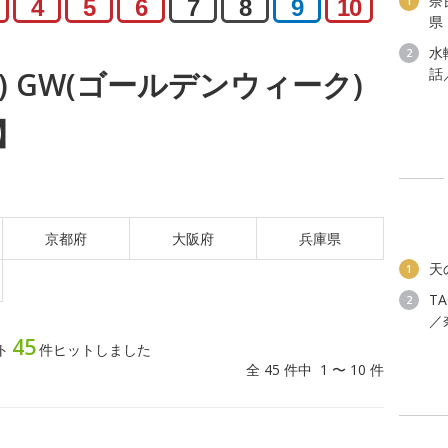
奈
1
4
5
6
7
8
9
10
県
水
2
話
金) GW(ゴールデンウィーク)
】
京都府
大阪府
兵庫県
天
1
T
2
／
45
ト
件ヒットしました
全 45 件中 1 〜 10 件