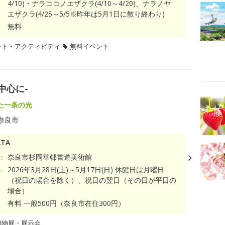
4/10)・ナラココノエザクラ(4/10～4/20)、ナラノヤ
エザクラ(4/25～5/5※昨年は5月1日に散り終わり)
無料
ント・アクティビティ
無料イベント
中心に-
た一条の光
奈良市
TA
：
奈良市杉岡華邨書道美術館
：
2026年3月28日(土)～5月17日(日) 休館日は月曜日
（祝日の場合を除く）、祝日の翌日（その日が平日の
場合）
有料 一般500円（奈良市在住300円）
博物展・展示会