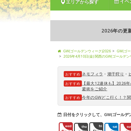
イベ
エリアから探す
2026年の
GW(ゴールデンウィーク)2026
GW(ゴ
2026年4月10日(金) 関西のGW(ゴールデ
ネモフィラ
・
潮干狩り
・
おすすめ
【最大12連休も】202
おすすめ
避術をご紹介
今年のGWどこ行く！？
おすすめ
日付をクリックして、GW(ゴールデ
wed
fri
thu
sat
su