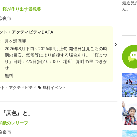
最近見
、桜が作り出す景観美
ん。
奈良市
ント・アクティビティDATA
：
月ヶ瀬湖畔
：
2026年3月下旬～2026年4月上旬 開催日は見ごろの時
期の目安、気候等により前後する場合あり。「桜まつ
り」日時：4/5日(日)10：00～ 場所：湖畔の里 つきが
せ
無料
ント・アクティビティ
無料イベント
と『仄色』と」
和紙のレリーフ
奈良市