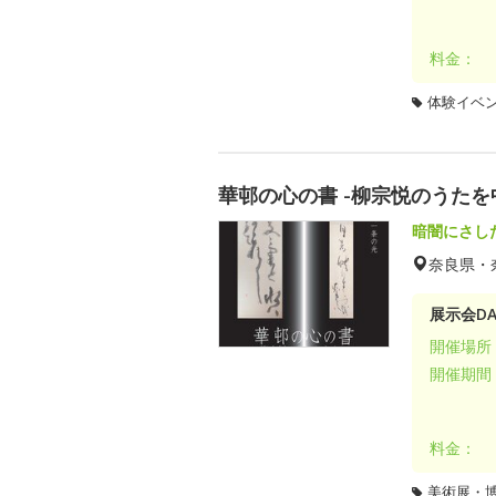
料金：
体験イベ
華邨の心の書 -柳宗悦のうたを
暗闇にさし
奈良県・
展示会DA
開催場所
開催期間
料金：
美術展・