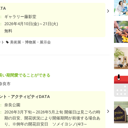
TA
：
ギャラリー藤影堂
：
2026年4月10日(金)～21日(火)
無料
ント
美術展・博物展・展示会
長い期間愛でることができる
奈良市
ント・アクティビティDATA
：
奈良公園
：
2026年3月下旬～2026年5月上旬 開催日は見ごろの時
期の目安、開花状況により開催期間が前後する場合あ
り。※例年の開花目安日 ソメイヨシノ(4/3～