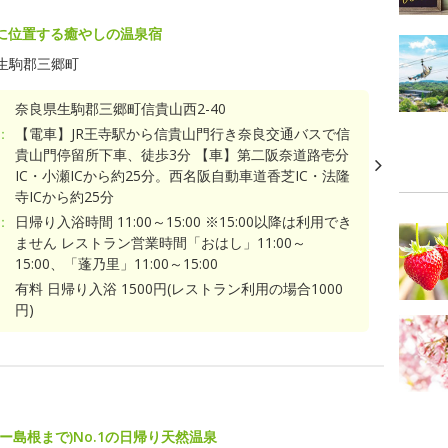
に位置する癒やしの温泉宿
生駒郡三郷町
奈良県生駒郡三郷町信貴山西2-40
：
【電車】JR王寺駅から信貴山門行き奈良交通バスで信
貴山門停留所下車、徒歩3分 【車】第二阪奈道路壱分
IC・小瀬ICから約25分。西名阪自動車道香芝IC・法隆
寺ICから約25分
：
日帰り入浴時間 11:00～15:00 ※15:00以降は利用でき
ません レストラン営業時間「おはし」11:00～
15:00、「蓬乃里」11:00～15:00
有料 日帰り入浴 1500円(レストラン利用の場合1000
円)
ー島根まで)No.1の日帰り天然温泉