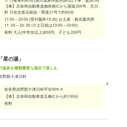
スで(乗車約80分)洞川温泉停留所(終点)下車、徒歩5分
【車】京奈和自動車道御所南ICから国道309号、天川
村 川合交差点経由・県道21号で約60分
：
11:00～20:00 (受付最終19:30) お土産・観光案内所
11: 00～20: 00 (※土日祝は10:00～20:00)
有料 大人(中学生以上)800円、子ども200円
「星の湯」
の温泉を種類豊富な風呂で楽しむ
吉野郡十津川村
奈良県吉野郡十津川村平谷909-4
：
【車】京奈和自動車道五條ICから約100分
有料