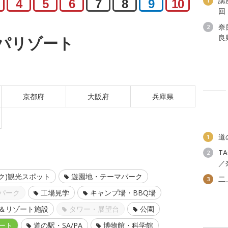
講
1
4
5
6
7
8
9
10
回
奈
2
良
パリゾート
京都府
大阪府
兵庫県
道
1
T
2
／
ク)観光スポット
遊園地・テーマパーク
二
3
パーク
工場見学
キャンプ場・BBQ場
＆リゾート施設
タワー・展望台
公園
ート
道の駅・SA/PA
博物館・科学館