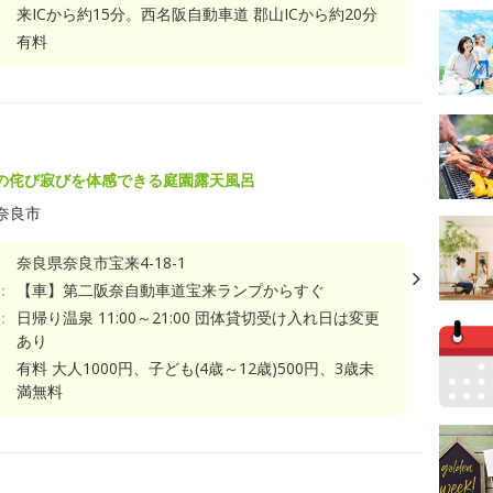
来ICから約15分。西名阪自動車道 郡山ICから約20分
有料
の侘び寂びを体感できる庭園露天風呂
奈良市
奈良県奈良市宝来4-18-1
：
【車】第二阪奈自動車道宝来ランプからすぐ
：
日帰り温泉 11:00～21:00 団体貸切受け入れ日は変更
あり
有料 大人1000円、子ども(4歳～12歳)500円、3歳未
満無料