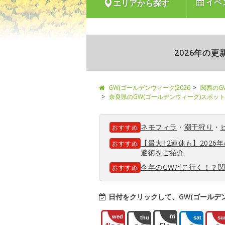
イベ
エリアから探す
2026年の
GW(ゴールデンウィーク)2026
関西のG
奈良県のGW(ゴールデンウィーク)スポット
ネモフィラ
・
潮干狩り
・
おすすめ
【最大12連休も】202
おすすめ
避術をご紹介
今年のGWどこ行く！？
おすすめ
日付をクリックして、GW(ゴールデ
wed
fri
thu
sat
su