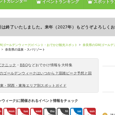
ントカレンダー
イベントランキング
スポットラ
更新は終了いたしました。来年（2027年）もどうぞよろしく
W(ゴールデンウィーク)イベント・おでかけ観光スポット
奈良県のGW(ゴールデ
奈良県の温泉・スパリゾート
ピクニック
・
BBQ
などおでかけ情報を大特集
6年のゴールデンウィークはいつから？混雑ピーク予想と回
関東・関西・東海エリア別スポットガイド
ンウィーク)に開催されるイベント情報をチェック
n
mon
tue
wed
thu
fri
sat
sun