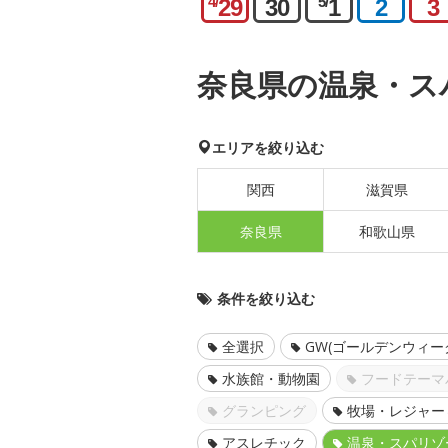
4/
5/
29
30
1
2
3
奈良県の温泉・ス
エリアを絞り込む
関西
滋賀県
奈良県
和歌山県
条件を絞り込む
全選択
GW(ゴールデンウィー
水族館・動物園
フードテーマ
グランピング
牧場・レジャー
アスレチック
温泉・スパリゾ