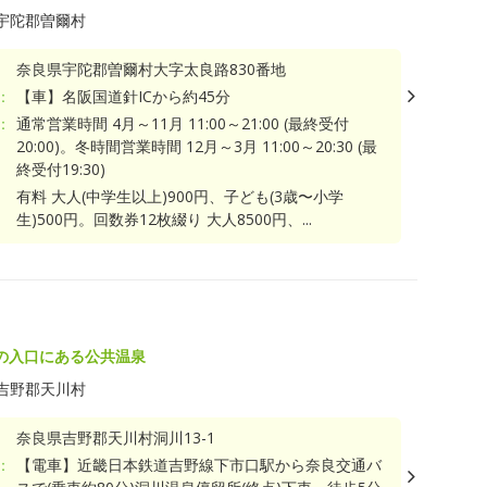
宇陀郡曽爾村
奈良県宇陀郡曽爾村大字太良路830番地
：
【車】名阪国道針ICから約45分
：
通常営業時間 4月～11月 11:00～21:00 (最終受付
20:00)。冬時間営業時間 12月～3月 11:00～20:30 (最
終受付19:30)
有料 大人(中学生以上)900円、子ども(3歳〜小学
生)500円。回数券12枚綴り 大人8500円、...
の入口にある公共温泉
吉野郡天川村
奈良県吉野郡天川村洞川13-1
：
【電車】近畿日本鉄道吉野線下市口駅から奈良交通バ