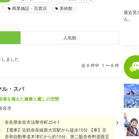
商業施設・百貨店
美術館
最近見
ん。
人気順
トしました
全 6 件中 1 〜 6 件
ヤル・スパ
浴場を備えた健康と癒しの空間
奈良市
奈良県奈良市法華寺町254-1
：
【電車】近鉄奈良線新大宮駅から徒歩10分 【車】京
奈和自動車道木津ICから約10分。第二阪奈有料道路宝