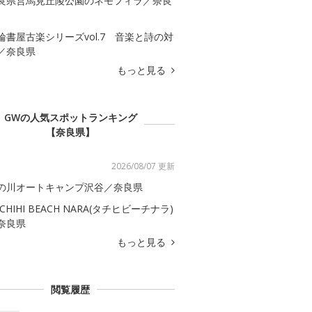
良県営馬見丘陵公園のネモフィラ／奈良
輪書屋古楽シリーズvol.7 音楽と詩の対
／奈良県
もっと見る
GWの人気スポットランキング
【奈良県】
2026/08/07 更新
の川オートキャンプ沢谷／奈良県
ACHIHI BEACH NARA(タチヒビーチナラ)
奈良県
もっと見る
閲覧履歴