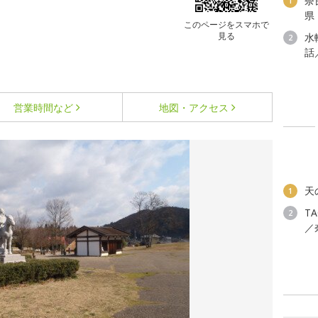
奈
1
県
このページをスマホで
見る
水
2
話
営業時間など
地図・アクセス
天
1
T
2
／