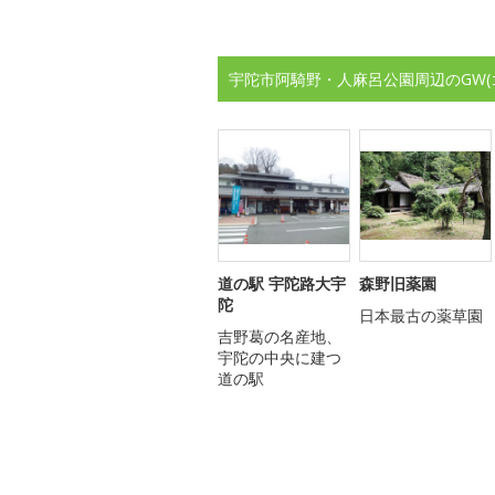
宇陀市阿騎野・人麻呂公園周辺のGW
道の駅 宇陀路大宇
森野旧薬園
陀
日本最古の薬草園
吉野葛の名産地、
宇陀の中央に建つ
道の駅