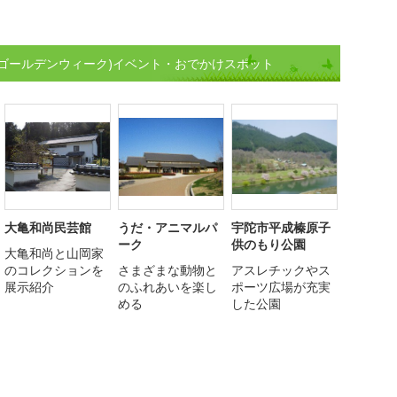
(ゴールデンウィーク)イベント・おでかけスポット
大亀和尚民芸館
うだ・アニマルパ
宇陀市平成榛原子
ーク
供のもり公園
大亀和尚と山岡家
のコレクションを
さまざまな動物と
アスレチックやス
展示紹介
のふれあいを楽し
ポーツ広場が充実
める
した公園