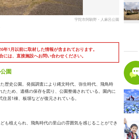
宇陀市阿騎野・人麻呂公園
像
026年1月以前に取材した情報が含まれております。
合には、直接施設へお問い合わせください。
の公園
した歴史公園。発掘調査により縄文時代、弥生時代、飛鳥時
れたため、遺構の保存を図り、公園整備されている。園内に
式住居1棟、板塀などが復元されている。
なども植えられ、飛鳥時代の里山の雰囲気を感じることができ