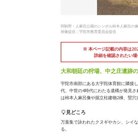
阿騎野・人麻呂公園のシンボル柿本人麻呂の
画像提供：宇陀市教育委員会提供
※ 本ページ記載の内容は2
詳細を確認されたい場
大和朝廷の狩場、中之庄遺跡
宇陀市南部にある大宇陀体育館に隣接
代、中世の4時代にわたる遺構が発見さ
は柿本人麻呂像や掘立柱建物2棟、竪穴
見どころ
万葉集で詠われたクヌギやカシ、シイ
る。