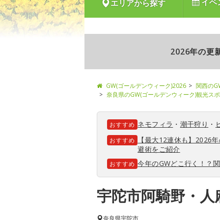
イベ
エリアから探す
2026年の
GW(ゴールデンウィーク)2026
関西のG
奈良県のGW(ゴールデンウィーク)観光ス
ネモフィラ
・
潮干狩り
・
おすすめ
【最大12連休も】202
おすすめ
避術をご紹介
今年のGWどこ行く！？
おすすめ
宇陀市阿騎野・人
奈良県
宇陀市