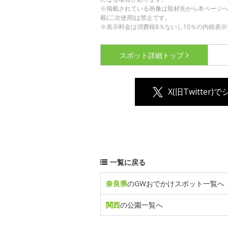
※掲載されている画像は取材先から本ページ
載(二次使用)は禁止です。
※表示料金は消費税8％ないし10％の内税表示
スポット詳細
トップ
X(旧Twitter)
一覧に戻る
奈良県
のGWおでかけスポット一覧へ
関西
の公園一覧へ